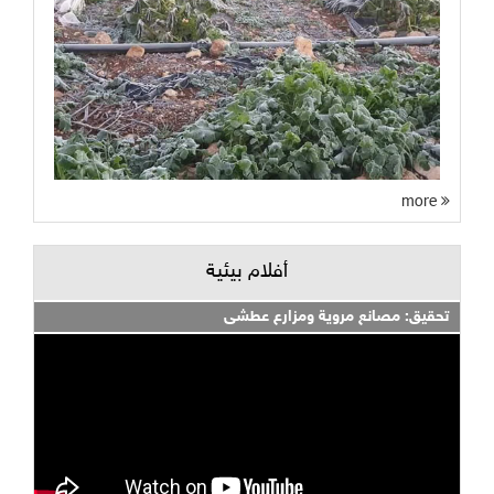
more
أفلام بيئية
تحقيق: مصانع مروية ومزارع عطشى