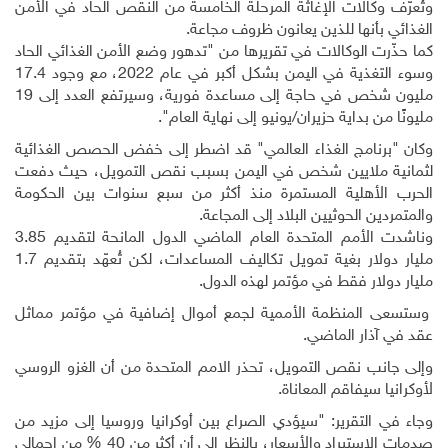
وتُعرّف وكالات الإغاثة المرحلة الخامسة من النقص الحاد في الأمن
الغذائي بأنها للذين يعانون ظروف مجاعة
.
كما حذّرت الوكالات في تقريرها من "تدهور وضع الأمن الغذائي الحاد
وسوء التغذية في اليمن بشكل أكبر في عام 2022، مع وجود 17.4
مليون شخص في حاجة إلى مساعدة فورية، وسيرتفع العدد إلى 19
مليونًا من بداية حزيران/يونيو إلى نهاية العام".
وكان "برنامج الغذاء العالمي" قد اضطر إلى خفض الحصص الغذائية
لثمانية ملايين شخص في اليمن بسبب نقص التمويل، حيث دفعت
الحرب الأهلية المستمرة منذ أكثر من سبع سنوات بين الحكومة
والمتمردين الحوثيين البلاد إلى المجاعة
.
وناشدت الأمم المتحدة العام الماضي الدول المانحة لتقديم 3.85
مليار دولار بغية تمويل تكاليف المساعدات، لكن تُعهّد بتقديم 1.7
مليار دولار فقط في مؤتمر لهذه الدول.
وستسعى المنظمة الأممية لجمع أموال إضافية في مؤتمر مماثل
عقد في آذار الماضي
.
وإلى جانب نقص التمويل، تحذر الامم المتحدة من أن الغزو الروسي
لأوكرانيا سيفاقم المعاناة
.
وجاء في التقرير: "سيؤدي الصراع بين أوكرانيا وروسيا إلى مزيد من
صدمات الاستيراد والأسعار، بالنظر إلى أن أكثر من 40
%
من إجمالي