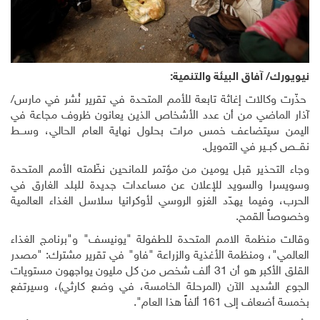
نيويورك/ آفاق البيئة والتنمية:
حذّرت وكالات إغاثة تابعة للأمم المتحدة في تقرير نُشر في مارس/
آذار الماضي من أن عدد الأشخاص الذين يعانون ظروف مجاعة في
اليمن سيتضاعف خمس مرات بحلول نهاية العام الحالي، وســـط
نقـــص كبــير في التمويل
.
وجاء التحذير قبل يومين من مؤتمر للمانحين نظّمته الأمم المتحدة
وسويسرا والسويد للإعلان عن مساعدات جديدة للبلد الغارق في
الحرب، وفيما يهدّد الغزو الروسي لأوكرانيا سلاسل الغذاء العالمية
وخصوصاً القمح
.
وقالت منظمة الامم المتحدة للطفولة "يونيسف" و"برنامج الغذاء
العالمي"، ومنظمة الأغذية والزراعة "فاو" في تقرير مشترك: "مصدر
القلق الأكبر هو أن 31 ألف شخص من كل مليون يواجهون مستويات
الجوع الشديد الآن (المرحلة الخامسة، في وضع كارثي)، وسيرتفع
بخمسة أضعاف إلى 161 ألفاً هذا العام".