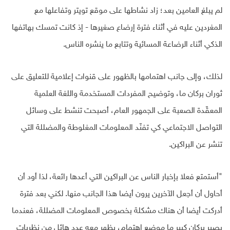
لم يبلغ العامين بعد؛ زاد نشاطها على موقع تويتر وتفاعلها مع
المغردين عليه في أثناء فترة إرضاع صغيرها - إذ كانت تمسك بهاتفها
الذكي أثناء الرضاعة المسائية وتتابع ما ينشره الناس.
لذلك، وإلى جانب اهتمامها بالظهور على قنوات إعلامية للتعليق على
ثوران بركان ما، وتوضيح المفردات المستخدمة واللغة العلمية
المعقّدة الصعبة على الجمهور العام، أصبحت تنشط على وسائل
التواصل الاجتماعي كي تفنّد المعلومات المغلوطة والمضللة التي
تنشر عن البراكين.
"أستمتع فعلا بإخبار الناس عن البراكين التي أعدها رائعة، لذا أود أن
أحاول أن أجعل الآخرين يرون أيضا هذا الجانب منها. لكني بعد فترة
أدركت أيضا أن هناك مشكلة بخصوص المعلومات المضللة، فعندما
يصير بركان كبير ما موضع اهتمام، يظهر معه عدد هائل من نظريات