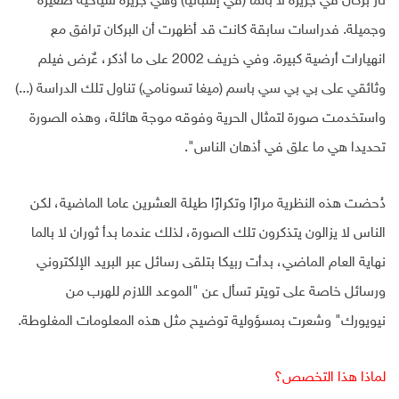
ثار بركان في جزيرة لا بالما (في إسبانيا) وهي جزيرة سياحية صغيرة
وجميلة. فدراسات سابقة كانت قد أظهرت أن البركان ترافق مع
انهيارات أرضية كبيرة. وفي خريف 2002 على ما أذكر، عٌرض فيلم
وثائقي على بي بي سي باسم (ميغا تسونامي) تناول تلك الدراسة (...)
واستخدمت صورة لتمثال الحرية وفوقه موجة هائلة، وهذه الصورة
تحديدا هي ما علق في أذهان الناس".
دُحضت هذه النظرية مرارًا وتكرارًا طيلة العشرين عاما الماضية، لكن
الناس لا يزالون يتذكرون تلك الصورة، لذلك عندما بدأ ثوران لا بالما
نهاية العام الماضي، بدأت ربيكا بتلقى رسائل عبر البريد الإلكتروني
ورسائل خاصة على تويتر تسأل عن "الموعد اللازم للهرب من
نيويورك" وشعرت بمسؤولية توضيح مثل هذه المعلومات المغلوطة.
لماذا هذا التخصص؟