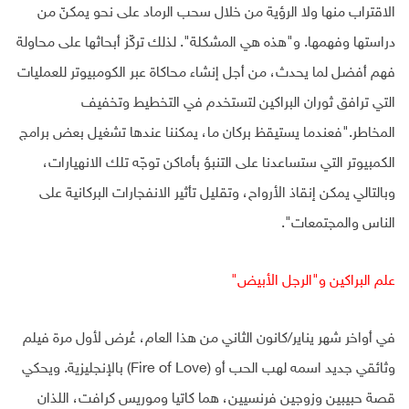
الاقتراب منها ولا الرؤية من خلال سحب الرماد على نحو يمكنّ من
دراستها وفهمها. و"هذه هي المشكلة". لذلك تركّز أبحاثها على محاولة
فهم أفضل لما يحدث، من أجل إنشاء محاكاة عبر الكومبيوتر للعمليات
التي ترافق ثوران البراكين لتستخدم في التخطيط وتخفيف
المخاطر."فعندما يستيقظ بركان ما، يمكننا عندها تشغيل بعض برامج
الكمبيوتر التي ستساعدنا على التنبؤ بأماكن توجّه تلك الانهيارات،
وبالتالي يمكن إنقاذ الأرواح، وتقليل تأثير الانفجارات البركانية على
الناس والمجتمعات".
علم البراكين و"الرجل الأبيض"
في أواخر شهر يناير/كانون الثاني من هذا العام، عُرض لأول مرة فيلم
وثائقي جديد اسمه لهب الحب أو (Fire of Love) بالإنجليزية. ويحكي
قصة حبيبين وزوجين فرنسيين، هما كاتيا وموريس كرافت، اللذان