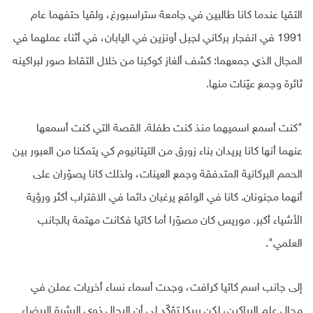
التقيا عندما كانا طالبين في جامعة ستراسبورغ، ولقيا حتفهما عام
1991 في انفجار بركاني لجبل أونزين في اليابان، في أثناء عملهما في
المجال الذي جمعهما: كشف ألغاز كوكبنا من خلال التقاط صور لبراكينه
ثائرة وجمع عيّنات منها.
"كنت أسمع اسميهما منذ كنت طفلة. القصة التي كنت أسمعها
عنهما أنها كانا يريدان بناء زورق من التيتانيوم كي يتمكنا من العبور بين
الحمم البركانية المتدفقة وجمع العينات، ولذلك كانا يصوّران على
أنهما مجنونان. كانا في الواقع يرغبان دائما في الاقتراب أكثر ورؤية
الأشياء أكبر. موريس كان مصوّرا أما كاتيا فكانت مهتمة بالجانب
العلمي".
إلى جانب اسم كاتيا كرافت، وجدت أسماء نساء أخريات عملن في
مجال علم البراكين، لكن ربيكا تؤكّد لي أن الرجال ذوي البشرة البيضاء