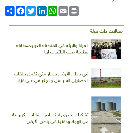
Print
Email
WhatsApp
LinkedIn
Twitter
انشر
Facebook
مقالات ذات صلة
المرأة والبيئة في المنطقة العربية...طاقة
عظيمة يجب الالتفات لها
في باطن الأرض حصار بيئي يُكمل حلقات
الحصاريْن السياسي والجغرافي على غزة
تشكيك بجدوى امتصاص الغازات الكربونية
من الهواء ودفنها في باطن الأرض