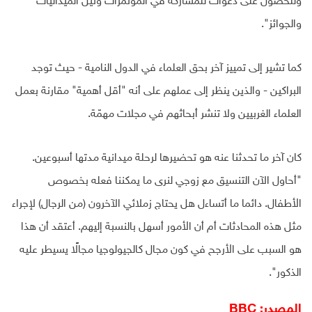
وللحصول على دعوات للمشاركة في المؤتمرات ونيل الميداليات
والجوائز".
كما تشير إلى تمييز آخر بحق العلماء في الدول النامية - حيث توجد
البراكين - والذين ينظر إلى عملهم على أنه "أقل أهمية" مقارنة بعمل
العلماء الغربيين ولا تنشر أبحاثهم في مجلات مهمّة.
كان آخر ما تحدثنا عنه هو تحضيرها لرحلة ميدانية مدتها أسبوعين.
"أحاول الآن التنسيق مع زوجي لنرى ما يمكننا فعله بخصوص
الأطفال. دائما ما أتساءل هل يحتاج زملائي الآخرون (من الرجال) لإجراء
مثل هذه المحادثات أم أن الأمور أسهل بالنسبة إليهم. أعتقد أن هذا
هو السبب على الأرجح في كون مجال كالجيولوجيا مجالًا يسيطر عليه
الذكور".
المصدر: BBC