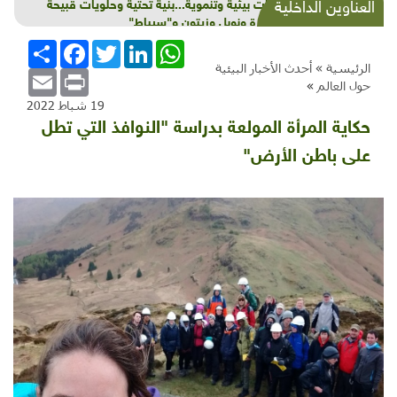
شذرات بيئية وتنموية...بنية تحتية وحلويات قبيحة
العناوين الداخلية
وحاكورة ونوبل وزيتون و"سيباط"
WhatsApp
LinkedIn
Twitter
Facebook
انشر
الرئيسية »
أحدث الأخبار البيئية
Email
Print
حول العالم
»
19 شباط 2022
حكاية المرأة المولعة بدراسة "النوافذ التي تطل
على باطن الأرض"