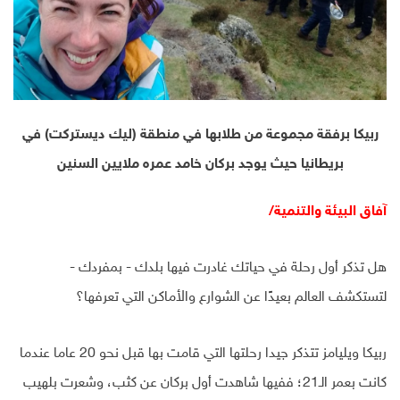
ربيكا برفقة مجموعة من طلابها في منطقة (ليك ديستركت) في
بريطانيا حيث يوجد بركان خامد عمره ملايين السنين
آفاق البيئة والتنمية/
هل تذكر أول رحلة في حياتك غادرت فيها بلدك - بمفردك -
لتستكشف العالم بعيدًا عن الشوارع والأماكن التي تعرفها؟
ربيكا ويليامز تتذكر جيدا رحلتها التي قامت بها قبل نحو 20 عاما عندما
كانت بعمر الـ21؛ ففيها شاهدت أول بركان عن كثب، وشعرت بلهيب