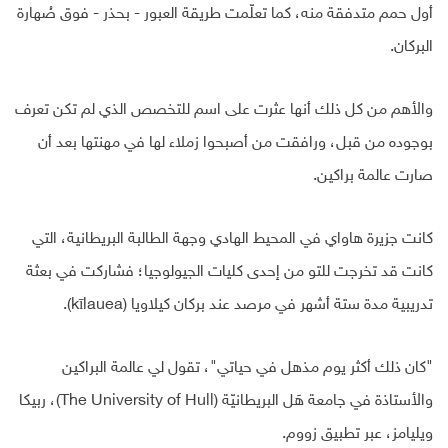
أول حمم متدفقة منه، كما تعلّمت طريقة العبور - بحذر - فوق صُهارة
البركان.
والأهم من كل ذلك أنها عثرت على اسم للتخصص الذي لم تكن تعرف
بوجوده من قبل، ورافقت من أصبحوا زملاء لها في مهنتها بعد أن
صارت عالمة براكين.
كانت جزيرة هاواي في المحيط الهادي وجهة الطالبة البريطانية، التي
كانت قد تخرجت للتو من إحدى كليات الجيولوجيا؛ فشاركت في بعثة
تدريبية مدة ستة أشهر في مرصد عند بركان كيلاويا (kīlauea).
"كان ذلك أكثر يوم مذهل في حياتي"، تقول لي عالمة البراكين
والأستاذة في جامعة هَل البريطانيّة (The University of Hull)، ربيكا
ويليامز، عبر تطبيق زووم.