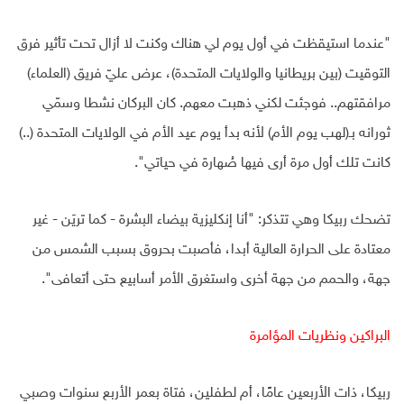
"عندما استيقظت في أول يوم لي هناك وكنت لا أزال تحت تأثير فرق
التوقيت (بين بريطانيا والولايات المتحدة)، عرض عليّ فريق (العلماء)
مرافقتهم.. فوجئت لكني ذهبت معهم. كان البركان نشطا وسمّي
ثورانه بـ(لهب يوم الأم) لأنه بدأ يوم عيد الأم في الولايات المتحدة (..)
كانت تلك أول مرة أرى فيها صُهارة في حياتي".
تضحك ربيكا وهي تتذكر: "أنا إنكليزية بيضاء البشرة - كما تريَن - غير
معتادة على الحرارة العالية أبدا، فأصبت بحروق بسبب الشمس من
جهة، والحمم من جهة أخرى واستغرق الأمر أسابيع حتى أتعافى".
البراكين ونظريات المؤامرة
ربيكا، ذات الأربعين عامًا، أم لطفلين، فتاة بعمر الأربع سنوات وصبي