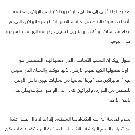
بعد رحلتها الأولى إلى هاواي، زارت ربيكا كثيرا من البراكين مختلفة
الأنواع، وقررت التخصص بدراسة الانهيارات الرمليّة للبراكين التي لم
تندلع منذ مئات أو آلاف أو ملايين السنين، ودراسة الرواسب المتبقيّة
حتى اليوم.
تقول ربيكا إن السبب الأساسي الذي دفعها لهذا التخصص هو
"أولاً فضولها الكبير لفهم الأرض، لأنها كوكبنا والمكان الذي نعيش
فيه". فالبراكين تعد "جزءا أساسيا من عمليات تجري داخل الأرض
للتخلص من الحرارة، والبراكين هي - في الواقع - شبّاك يطلّ على
باطن الأرض".
تشرح العالمة أنه رغم التكنولوجيا المتطورة إلا أننا لا نزال نجهل كثيرا
عن تيارات الحمم البركانية والانهيارات الصخرية المرافقة، لأنه لا يمكن