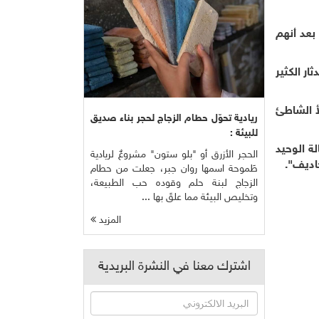
ا ما بين 70 و 200 متر، ولم يدركوا بعد أنهم
ر الكثير
أ الشاطئ
ريادية تحوّل حطام الزجاج لحجر بناء صديق
للبيئة :
ر الإعالة الوحيد
الحجر الأزرق أو "بلو ستون" مشروعٌ لريادية
طَموحة اسمها روان جبر، جعلت من حطام
الزجاج لبنة حلم وقوده حب الطبيعة،
وتخليص البيئة مما علقَ بها ...
المزيد
اشترك معنا في النشرة البريدية