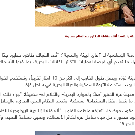
ئة والتنمية أثناء مقابلة الدكتور عبدالفتاح عبد ربه
معة الإسلامية لــ "آفاق البيئة والتنمية": "تُعد الشباك ظاهرة خطيرة جدًا ع
ما يُعدم أي فرصة لعمليات التكاثر للكائنات البحرية، بما فيها الأسماك
ويخبرنا د. عبد ربه أنه يوجد ما يقارب ـ20 قارب جر في مدينة غزة، ويصل طول القارب إلى أكثر من 10 أم
يهدد استدامة الثروة السمكية والحياة البحرية في ساحل غزة.
نة غزة الفقير أصلاً بالموارد البحرية- والكلام له- مضيفًا: "جراء تلك 
ا يتصل بقتل الاستدامة السمكية، وتدمير النظام البيئي البحري، والإخلال ب
د، موضحًا: "تعرّفه منظمة الفاو بــ "أنه قلة الإنتاجية البيولوجية للنظم 
د صخور داخل مياه ساحل غزة لتكاثر الأسماك، وضيق مساحة الصيد، وك
لبحرية".