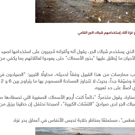
غزة أثناء إستخدامهم شباك الجر القاعي
 الذي يستخدم شباك الجر، يقول أنه وأقرانه مُجبرون على استخدامها لصيد
حيان ما يُطلق عليها "بذور الأسماك" حتى يعودوا لعائلاتهم بما يكفي م
ب ممارسات من هذا القبيل وفقاً لحديثه، محاولًا التبرير: "الصيادون ف
صلاً على حد تعبيره.
نارة، يقول متذمراً: "دائماً كنت أُرجع الأسماك الصغيرة التي تصطادها ص
ر شباك الجر لدى صياديّ "اللنشات الكبيرة"، أصبحنا نحتفل إن حظينا برزق م
غطس"، مستمتعًا بمناظر خلابة تحبس الأنفاس في أعماق بحر غزة.