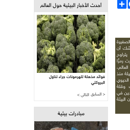
Face
انشر
أحدث الأخبار البيئية حول العالم
لصغيرة
وشك أن
يتراوح
200 متر صارت رمزًا
لعالم،
لة منذ
فوائد مذهلة للهرمونات جراء تناول
الحيوي
البروكلي
ك وقلة
دين في
السابق >
< التالي
 البيئة
مبادرات بيئية