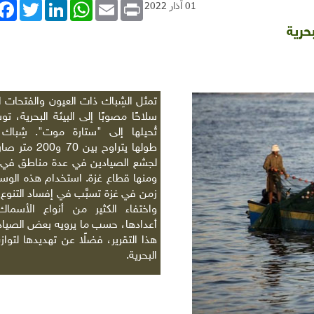
book
Twitter
LinkedIn
WhatsApp
Email
Print
01 آذار 2022
حرية
تمثل الشِباك ذات العيون والفتحات ا
سلاحًا مصوبًا إلى البيئة البحرية، ت
تُحيلها إلى "ستارة موت". شِباك 
طولها يتراوح بين 70 و
لجشع الصيادين في عدة مناطق في ا
ومنها قطاع غزة. استخدام هذه الوسي
زمن في غزة تسبَّب في إفساد التنوع 
واختفاء الكثير من أنواع الأسما
أعدادها، حسب ما يرويه بعض الصيا
هذا التقرير، فضلًا عن تهديدها لتوازن
البحرية.