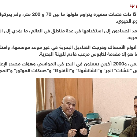
 غزة
منذ وقت طويل يستخدم الصيادون في قطاع غزة شباكًا ذات فتحات صغيرة يتراوح طوله
ع الحيوي.
د الصيادون إلى استخدامها في عدة مناطق في العالم، ما يؤدي إلى اندثا
رية.
نواع الأسماك وخرجت القناديل البحرية في غير موعد موسمها، وامتل
ما هو إلا مقدمة لكابوس مرعب قادم للبيئة البحرية.
إذ يضم قطاع غزة نحو 4500 صياد مُسجلين بشكل رسمي، و2000 آخرين يعملون في البحر في المواسم، وهؤلاء مصد