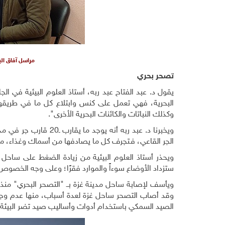
مراسل آفاق البي
تصحر بحري
يقول د. عبد الفتاح عبد ربه، أستاذ العلوم البيئية في الجا
البحرية، فهي تعمل على كنس وابتلاع كل ما في طريقها، 
وكذلك النباتات والكائنات البحرية الأخرى".
الجر القاعي، فـتجرف كل ما يصادفها من أسماك وغذاء، ما 
ويحذر أستاذ العلوم البيئية من زيادة الضغط على ساحل مدي
ستزداد الأوضاع سوءاً والموارد فقرًا؛ وعلى وجه الخصوص م
ويأسف لإصابة ساحل مدينة غزة بــ "التصحر البحري" منذ عقو
وقد أصاب التصحر ساحل غزة لعدة أسباب، منها عدم وجو
الصيد السمكي باستخدام أدوات وأساليب صيد تضر البيئة ا