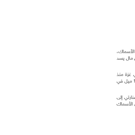
 الأسماك،
ن مال يسد
ي غزة منذ
سنوات طويلة مجبرون على البقاء في مساحة صيد صغيرة وضيّقة جداً، بحيث لا تتجاوز المساحة المسموح بها ما يتراوح بين 6 و 12 ميل في
نارتي إلى
ن الأسماك