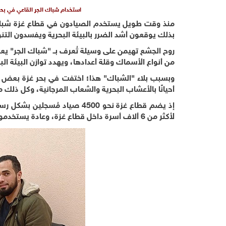
استخدام شباك الجر القاعي في بحر
بذلك يوقعون أشد الضرر بالبيئة البحرية ويفسدون التنو
روح الجشع تهيمن على وسيلة تُعرف بــ "شباك الجر" يعم
من أنواع الأسماك وقلة أعدادها، ويهدد توازن البيئة البح
وبسبب بلاء "الشباك" هذا؛ اختفت في بحر غزة بعض أ
أحيانًا بالأعشاب البحرية والشعاب المرجانية، وكل ذلك 
لأكثر من 6 ألاف أسرة داخل قطاع غزة، وعادة يستخدمون "لنشات" الجر" و"الشانشولا" و"الأفلوكا" و"حسكات الموتور" و"المجاديف".