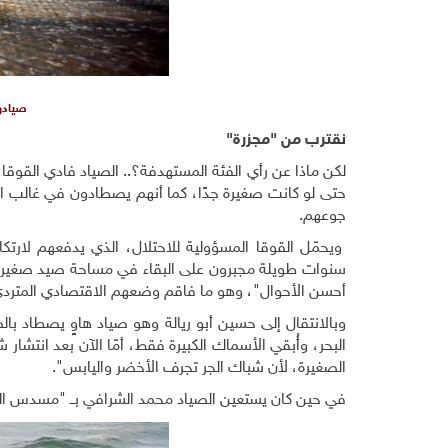
صيادو 
نقترب من "مجزرة"
لكن ماذا عن رأي الفئة المستهدفة؟.. الصياد فادي القوقا
حتى لو كانت صغيرة جدًا، كما أنهم يصطادون في غالب الأ
جوعهم.
ويحمّل القوقا المسؤولية للاحتلال، الذي يدفعهم لارتكا
أحسن الأحوال"، وهو ما فاقم وضعهم الاقتصادي المتردي أ
وبالانتقال إلى حسين أبو ريالة وهو صياد هاوٍ يصطاد بالص
البحر، وأُبقي الأسماك الكبيرة فقط، أمّا الآن بعد انتشا
الصغيرة، لأن شباك الجر تجرف الأخضر واليابس".
في حين كان يستعين الصياد محمد الشرافي بــ "مسدس ال