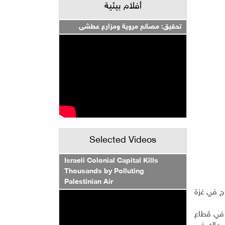
أفلام بيئية
تحقيق: مصانع مروية ومزارع عطشى
Selected Videos
Israeli Colonial Capital Kills
Thousands by Polluting
Palestinian Air
هم إلا بما نسبته 4% من تلبية الاحتياج في غزة
 في قطاع