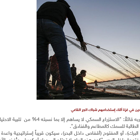
ن في غزة أثناء إستخدامهم شباك الجر القاعي
"تُرى هل ينقذ الاستزراع السمكي الموقف؟" يجيبني عبد ربه قائلاً: "الاستزراع السمكي لا يسا
لطالبة للسمك كالمطاعم والفنادق".
لبرك)، أو المفتوح (أقفاص داخل البحر)، سيكون قريباً إستراتيجية واعدة