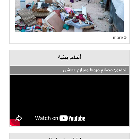
more
أفلام بيئية
تحقيق: مصانع مروية ومزارع عطشى