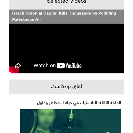
Selected Videos
Israeli Colonial Capital Kills Thousands by Polluting
Palestinian Air
آفاق بودكاست
الحلقة الثالثة: البلاستيك في حياتنا...مخاطر وحلول