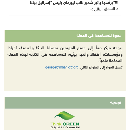
يرأسها يائير شَمِير نائب ليبرمان رئيس "إسرائيل بيتنا"!!!
السابق >
< التالي
دعوة للمساهمة في المجلة
يتوجه مركز معاً إلى جميع المهتمين بقضايا البيئة والتنمية، أفرادا
ومؤسسات، أطفالا وأندية بيئية، للمساهمة في الكتابة لهذه المجلة
المحكّمة علمياً.
george@maan-ctr.org
ترسل المواد إلى العنوان التالي:
توصية