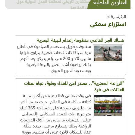
شذرات بيئية وتنموية...بنية تحتية وحلويات قبيحة
العناوين الداخلية
وحاكورة ونوبل وزيتون و"سيباط"
الرئيسية »
استزراع سمكي
شباك الجر القاعي منظومة إعدام للبيئة البحرية
منذ وقت طويل يستخدم الصيادون في قطاع
غزة شباكًا ذات فتحات صغيرة يتراوح طولها
ما بين 70 و 200 متر، ولم يدركوا بعد أنهم
بذلك يوقعون أشد الضرر بالبيئة البحرية
ويفسدون التنوع الحيوي.
"الزراعة الحضرية".. مصدر آمن للغذاء وطوق نجاة لمئات
العائلات في غزة
في وقت يعاني قطاع غزة من أكبر نسبة
كثافة سكانية في العالم -حيث يعيش أكثر
من مليوني نسمة على مساحة 365 كيلو
متر مربع- بات التمدد السكاني والعمراني
غولين ينهشان ما تبقى من آلاف الدونمات
الزراعية وذلك بتسارع مرعب، يهدد سلّة
غذاء للسكان قادرة على أن تغنيهم مؤونة