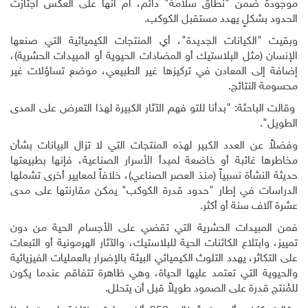
موجودة ضمن "نطاق سلامة" دائم، أم أنها على العكس اجتازت
الحدود بشكلٍ يهدد مستقبل الكوكب
.
وبقيت "الكيانات الجديدة"، أي المنتجات الكيميائية التي صنعها
الإنسان (مثل البلاستيك أو المضادات الحيوية أو المبيدات الحشرية)،
إضافة إلى المعادن في تركيزها غير الطبيعي، موضع تساؤلات غير
محسومة النتائج
.
وقالت الباحثة: "بدأنا للتو فهم الآثار الكبيرة لهذا التعرض على المدى
الطويل".
وفضلاً عن العدد الكبير لهذه المنتجات التي لا تزال البيانات بشأن
مخاطرها غائبة أو خاضعة لمبدأ الأسرار الصناعية، فإنها بطبيعتها
حديثة النشأة نسبياً (منذ العصر الصناعي)، خلافاً لمعايير أخرى تشملها
الدراسات في إطار "حدود قدرة الكوكب" يمكن مقارنتها على مدى
عشرة آلاف سنة أو أكثر
.
فمن المبيدات الحشرية التي تقضي على الأجسام الحية من دون
تمييز، وابتلاع الكائنات الحية للبلاستيك، والآثار الهرمونية أو التبعات
على التكاثر، يهدد التلوث الكيميائي البيئة بالإضرار بالعمليات الفيزيائية
والحيوية التي تعتمد عليها الحياة، وهي ظاهرة تتفاقم عندما يكون
للمُنتج قدرة على الصمود طويلاً قبل أن يتحلل
.