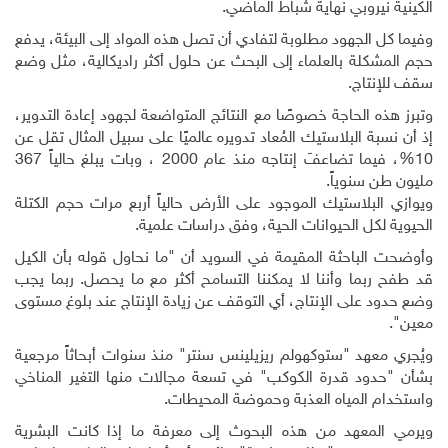
الكينية نيروبي نهاية شباط الماضي
.
وفيما كل الجهود مطلوبة لتفادي أن تصل هذه المواد إلى البيئة، يدفع
حجم المشكلة بالعلماء إلى البحث عن حلول أكثر راديكالية، مثل وضع
سقف للإنتاج
.
وتبرز هذه الحاجة خصوصًا مع النتائج المتواضعة لجهود إعادة التدوير،
إذ أن نسبة البلاستيك المُعاد تدويره عالميًا على سبيل المثال تقل عن
10%، فيما تضاعفَ إنتاجه منذ عام 2000 ، وبات يبلغ حالياً 367
مليون طن سنوياً
.
ويوازي البلاستيك الموجود على الأرض حالياً أربع مرات حجم الكتلة
الحيوية لكل الحيوانات الحية، وفق دراسات علمية
.
وأوضحت الباحثة المقيمة في السويد أن "ما نحاول قوله بأن الكيل
قد طفح ربما وأننا لا يمكننا التسامح أكثر مع ما يحصل. ربما يجب
وضع حدود على الإنتاج، أي التوقف عن زيادة الإنتاج عند بلوغ مستوى
معين".
ويُجري معهد "ستوكهولم ريزيلينس سنتر" منذ سنوات أبحاثاً مرجعية
بشأن "حدود قدرة الكوكب" في تسعة مجالات منها التغير المناخي
واستخدام المياه العذبة وحموضة المحيطات
.
ويرمي المعهد من هذه البحوث إلى معرفة ما إذا كانت البشرية