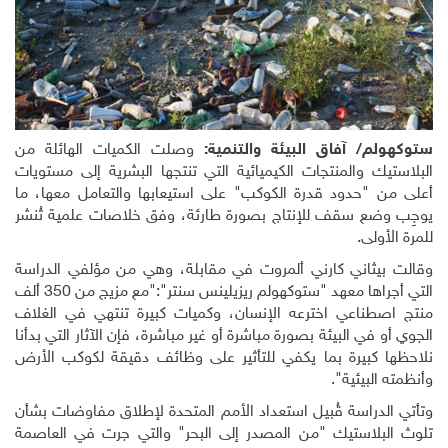
ستوكهولم
/
آفاق البيئة والتنمية:
وصلت الكميات الهائلة من
البلاستيك والمنتجات الكيميائية التي تنتجها البشرية إلى مستويات
أعلى من "حدود قدرة الكوكب" على استيعابها والتعامل معها، ما
يوجِب وضع سقف للإنتاج بصورة طارئة، وفق خلاصات علمية تُنشر
للمرة الأولى
.
وقالت بيثاني كارني ألمروت في مقابلة، وهي من مؤلفي الدراسة
التي أجراها معهد "ستوكهولم ريزيلينس سنتر":"مع مزيج من 350 ألف
منتج اصطناعي اخترعه الإنسان، وكميات كبيرة تنتهي في الغلاف
الجوي أو في البيئة بصورة مباشرة أو غير مباشرة، فإن الآثار التي بدأنا
نلاحظها كبيرة بما يكفي للتأثير على وظائف دقيقة لكوكب الأرض
وأنظمته البيئية".
وتأتي الدراسة قُبيل استعداد الأمم المتحدة لإطلاق مفاوضات بشأن
تلوث البلاستيك "من المصدر إلى البحر" والتي جرت في العاصمة