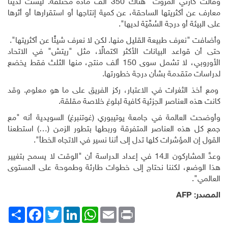
وقالت كارني ألمروت "هناك 350 ألف مادة مختلفة. ليست لدينا
معارف عن أكثريتها الساحقة، عن كمية إنتاجها أو استقرارها أو أثرها
على البيئة أو درجة السُمِّيّة لديها".
وأضافت "نعرف طبيعة القليل منها. لكن لا نعرف شيئًا عن أكثريتها".
حتى أن قواعد البيانات الأكثر اكتمالًا، مثل "ريتش" في الاتحاد
الأوروبي، لا تشمل سوى 150 ألف منتج، منها الثلث فقط يخضع
لدراسات متقدمة بشأن درجة خطورتها
.
ومع أخذ الثغرات في الاعتبار، ركز الفريق على ما هو معلوم. وقد
كانت هذه العناصر الجزئية كافية لبلوغ خلاصة مقلقة
.
وأوضحت العالمة في جامعة يوتيبوري (غوتنبرغ) السويدية أنه "مع
جمع كل هذه العناصر المتفرقة وربطها بتطور الزمن (…) استطعنا
القول إن المؤشرات كلها تدل إلى أننا نسير في الاتجاه الخطأ".
وعدَّ المشاركون الـ14 في إعداد الدراسة أن "الوقت لا يسمح بتغيير
هذا الوضع، لكننا نحتاج إلى خطوات طارئة وطموحة على المستوى
العالمي".
المصدر:
AFP
Print
Email
WhatsApp
LinkedIn
Twitter
انشر
Facebook