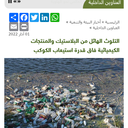
الاتجاه العالمي نحو الهاوية
العناوين الداخلية
WhatsApp
LinkedIn
Twitter
Facebook
انشر
الرئيسية »
أخبار البيئة والتنمية
»
Email
Print
العناوين الداخلية
»
01 آذار 2022
التلوث الهائل من البلاستيك والمنتجات
الكيميائية فاق قدرة استيعاب الكوكب