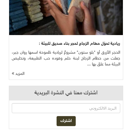
ريادية تحوّل حطام الزجاج لحجر بناء صديق للبيئة :
الحجر الأزرق أو "بلو ستون" مشروعٌ لريادية طَموحة اسمها روان جبر،
جعلت من حطام الزجاج لبنة حلم وقوده حب الطبيعة، وتخليص
البيئة مما علقَ بها ...
المزيد
اشترك معنا في النشرة البريدية