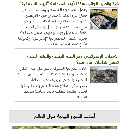
غزة والصيد الجائر.. هكذا نُهدد استدامة "ثروتنا السمكية"
يعمل الصيادون الفلسطينيون في ساحل
قطاع غزة الذي لا يتجاوز طوله الأربعين
كيلومترًا، لساعاتٍ طويلة داخل البحر دون
مللٍ، مستخدمين وسائل وسبل الصيد
كافة، لتحصيل قوت يومهم، ضمن مساحة
بحرية ضيقة، تتحكم بها "إسرائيل" وتُحولّها
لأداةٍ عقابية متى شاءت.
الاحتلال الإسرائيلي دمر البنية التحتية والنظم البيئية
تدميرا شاملا.. ماذا بعد؟
خلال عدوانها الدموي المتواصل على قطاع
غزة، دمرت قوات الاحتلال الإسرائيلي البنية
التحتية والنظم البيئية تدميرا شاملا.
وسيشكل إصلاح هذه النظم وإعادة بنائها
تحديا عظيما يتطلب نهجا شاملا متعدد
الأوجه.
أحدث الأخبار البيئية حول العالم