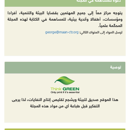
دعوة للمساهمة في المجلة
يتوجه مركز معاً إلى جميع المهتمين بقضايا البيئة والتنمية، أفرادا
ومؤسسات، أطفالا وأندية بيئية، للمساهمة في الكتابة لهذه المجلة
المحكّمة علمياً.
george@maan-ctr.org
ترسل المواد إلى العنوان التالي:
توصية
هذا الموقع صديق للبيئة ويشجع تقليص إنتاج النفايات، لذا يرجى
التفكير قبل طباعة أي من مواد هذه المجلة