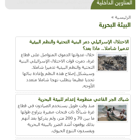
شذرات بيئية وتنموية...بنية تحتية وحلويات قبيحة
العناوين الداخلية
وحاكورة ونوبل وزيتون و"سيباط"
الرئيسية »
البيئة البحرية
الاحتلال الإسرائيلي دمر البنية التحتية والنظم البيئية
تدميرا شاملا.. ماذا بعد؟
خلال عدوانها الدموي المتواصل على قطاع
غزة، دمرت قوات الاحتلال الإسرائيلي البنية
التحتية والنظم البيئية تدميرا شاملا.
وسيشكل إصلاح هذه النظم وإعادة بنائها
تحديا عظيما يتطلب نهجا شاملا متعدد
الأوجه.
شباك الجر القاعي منظومة إعدام للبيئة البحرية
منذ وقت طويل يستخدم الصيادون في قطاع
غزة شباكًا ذات فتحات صغيرة يتراوح طولها
ما بين 70 و 200 متر، ولم يدركوا بعد أنهم
بذلك يوقعون أشد الضرر بالبيئة البحرية
ويفسدون التنوع الحيوي.