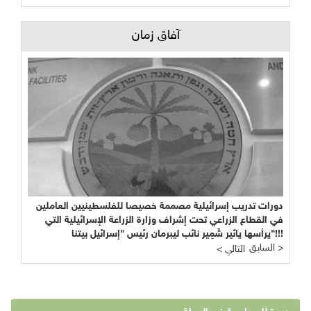
آفاق زمان
دورات تدريب إسرائيلية مصممة خصيصا للفلسطينيين العاملين
في القطاع الزراعي تحت إشراف وزارة الزراعة الإسرائيلية التي
يرأسها يائير شَمِير نائب ليبرمان رئيس "إسرائيل بيتنا"!!!
السابق >
< التالي