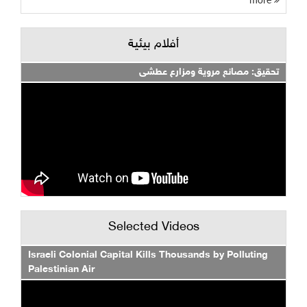
أفلام بيئية
تحقيق: مصانع مروية ومزارع عطشى
Selected Videos
Israeli Colonial Capital Kills Thousands by Polluting
Palestinian Air