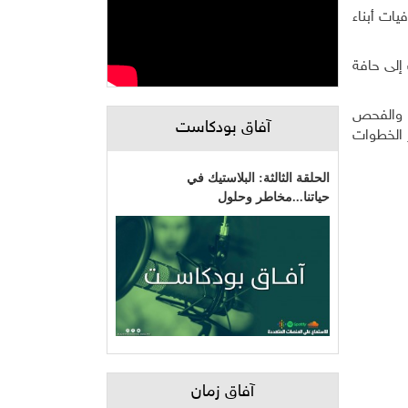
ئت). هو داء أسود بات يلاحق كل الفئات، ويشكل 14 % من وفيات أبناء
إلى حافة
، والفحص
آفاق بودكاست
ز الخطوات
الحلقة الثالثة: البلاستيك في
حياتنا...مخاطر وحلول
آفاق زمان