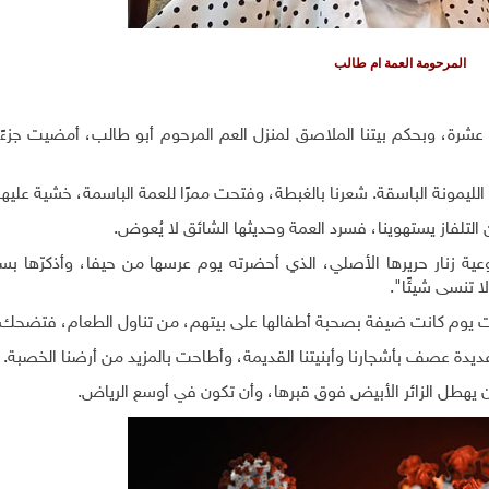
المرحومة العمة ام طالب
عام 1992، كنت في السادسة عشرة، وبحكم بيتنا الملاصق لمنزل العم المرحوم أبو طالب، أمضيت جزء
ليمونة الباسقة. شعرنا بالغبطة، وفتحت ممرًا للعمة الباسمة، خشية عليها
التلفاز يستهوينا، فسرد العمة وحديثها الشائق لا يُعوض.
عية زنار حريرها الأصلي، الذي أحضرته يوم عرسها من حيفا، وأذكرّها ب
 تنسى شيئًا".
لت يوم كانت ضيفة بصحبة أطفالها على بيتهم، من تناول الطعام، فتضحك.
أن يهطل الزائر الأبيض فوق قبرها، وأن تكون في أوسع الرياض.