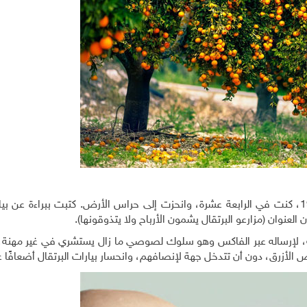
خرجت أول نصوصي إلى صحيفة "الفجر" في شتاء 1988، كنت في الرابعة عشرة، وانحزت إلى حراس الأرض. كتبت ببراءة 
 العنوان (مزارعو البرتقال يشمون الأرباح ولا يتذوقونها).
ه، لإرساله عبر الفاكس وهو سلوك لصوصي ما زال يستشري في غير مهنة، 
 الأزرق، دون أن تتدخل جهة لإنصافهم، وانحسار بيارات البرتقال أضعافًا ع