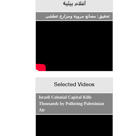
أفلام بيئية
تحقيق: مصانع مروية ومزارع عطشى
Selected Videos
Israeli Colonial Capital Kills
Thousands by Polluting Palestinian
Air