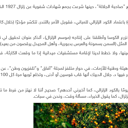
سكنتُ نابلس منتصف التسعينيات،
عتماد الكود الزلزالي للمباني، فقوبل الأمر بالتندر. تتكسّر مؤخرًا (خلال كان
ومها كنا نزرع الكوسا وأطلقنا على إنتاجه (موسم الزلزال)، أتذكر عنوان تحقيق 
ق المثل (السمن بسمونة والعرس بدبورية، وأهل المجيدل يرقصون من بعيد).
صينها، ولا خطط لدينا لإقامة مستشفيات ميدانية إذا ما وقعت الكارثة، ف
يئة وطنية للأزمات، في حوار متلفز لمجلة "آفاق" و"تلفزيون وطن"، عن 
ال
مًا بالكود الزلزالي، كما أخبرني أحدهم؟ صحيح أننا لا نهتز من فرط ما 
 الزلزال، كما يقول الخبراء، مسألة وقت، ونحن في سبات.