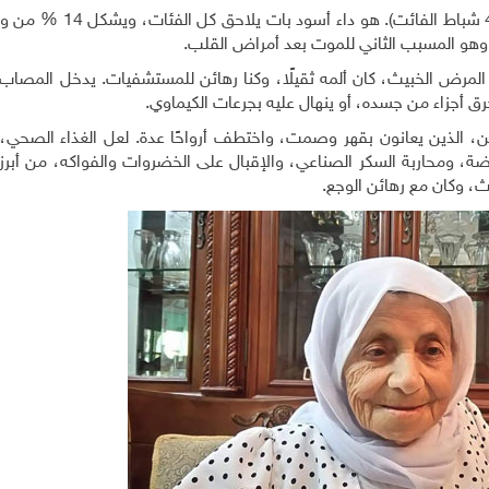
تتوقف دول الأرض كل عام مع اليوم العالمي للسرطان (4 شباط الفا
لمرض الخبيث، كان ألمه ثقيلًا، وكنا رهائن للمستشفيات. يدخل المصاب 
رق أجزاء من جسده، أو ينهال عليه بجرعات الكيماوي.
عين، الذين يعانون بقهر وصمت، واختطف أرواحًا عدة. لعل الغذاء الصحي
ياضة، ومحاربة السكر الصناعي، والإقبال على الخضروات والفواكه، من أبر
ث، وكان مع رهائن الوجع.