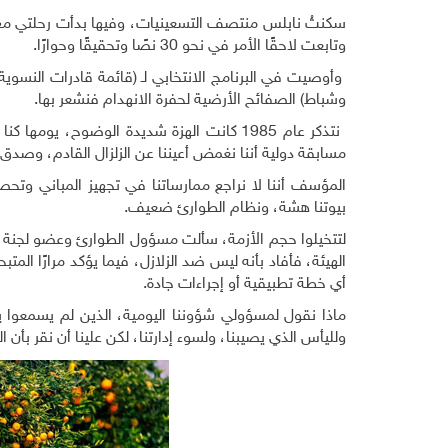
وتابعت لاحقًا الأمر في نحو 30 نصًا وتحقيقًا وحوارًا.
وأوصيت في البرنامج الانتخابي لـ (قائمة قادرات النسوية) با
وشباط) الصفائح الأرضية لحفرة الانهدام فنشعر بها.
نتذكر عام 1985 كانت الهزة شديدة الوضوح، ي
مسابقة دولية أننا نغمض أعيننا عن الزلزال القادم، وصد
المؤسف أننا لا نراجع ممارساتنا في تجهيز المباني وتح
بيوتنا هشة، ونظام الطوارئ ضعيف.
لتتخيلوا حجم الأزمة، سألت مسؤول الطوارئ وعضو لجنة ه
أي خطة تطبيقية أو إجراءات جادة.
ماذا نقول لمسؤولي شؤوننا اليومية، الذين لم يسمعوا يو
ولليأس الذي يصيبنا، ولسوء إدارتنا، لكن علينا أن نقر بأن