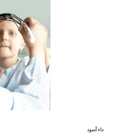
داء أسود