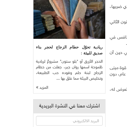
 وفيها بدأت رحلتي مع "صاحبة الجلالة"، حينها شرعت بجمع شهادات شفوية عن زلزال 1927 الذي ضربها،
ون الثاني
لي نافس في
ريادية تحوّل حطام الزجاج لحجر بناء
ي حين أن
صديق للبيئة :
الحجر الأزرق أو "بلو ستون" مشروعٌ لريادية
طَموحة اسمها روان جبر، جعلت من حطام
قوة مبنى
الزجاج لبنة حلم وقوده حب الطبيعة،
هيئة، فأفاد بأنه ليس ضد الزلازل، فيما يؤكد مرارًا المتبحر فيها د. جلال الدبيك أنها قاب قوسين أو أدنى، وتخلع ثوبها مرة كل 100 عام، دون
وتخليص البيئة مما علقَ بها ...
المزيد
نتعرض له،
اشترك معنا في النشرة البريدية