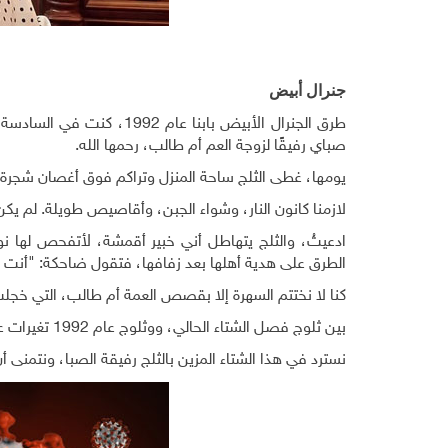
جنرال أبيض
طرق الجنرال الأبيض بابنا 
صباي رفيقًا لزوجة العم أم طالب، رحمها الله.
يومها، غطى الثلج ساحة المنزل وتراكم فوق أغصان شجرة ال
لازمنا كانون النار، وشواء الجبن، وأقاصيص طويلة. لم يكن 
ادعيتُ، والثلج يتهاطل أني خبير أقمشة، لأتفحص لها نو
الطرق على هدية أهلها بعد زفافها، فتقول ضاحكة: "أنت لا
كنا لا نختتم السهرة إلا بقصص العمة أم طالب، التي خج
بين ثلوج فصل الشتاء الحالي، ووثلوج عام 1992 تغيرات عديدة عصف بأشجارنا وأبنيتنا القديمة، وأطاحت بالمزيد من أرضنا الخصبة.
نسترد في هذا الشتاء المزين بالثلج رفيقة الصبا، ونتمنى 