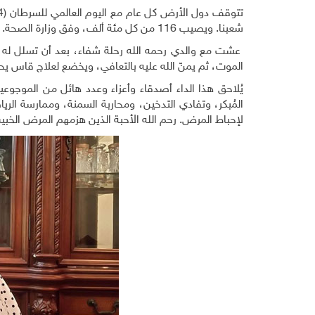
شعبنا. ويصيب 116 من كل مئة ألف، وفق وزارة الصحة. وهو المسبب الثاني للموت بعد أمراض القلب.
عشت مع والدي رحمه الله رحلة شفاء، بعد أن تسلل له ا
الموت، ثم يمنّ الله عليه بالتعافي، ويخضع لعلاج قاس يح
يُلاحق هذا الداء أصدقاء وأعزاء وعدد هائل من الموجو
المُبكر، وتفادي التدخين، ومحاربة السمنة، وممارسة الر
لإحباط المرض. رحم الله الأحبة الذين هزمهم المرض الخبي