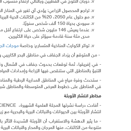
ذوبان الثلوج في القطبين وبالتالي ارتفاع منسوب 
تراجع المحصول الزراعي: يؤدي أي تغير في المناخ الش
مع حلول عام 2050، 20% من الكائنات الحية البرية سيكون مهددًا بالانقراض.
سيودي بحياة 150 ألف شخص سنويًا.
عندما يعيش 146 مليون شخص على ارتف
مدى مئة سنة قادمة سيؤثر على حياة الكثيرين.
تواتر الكوارث المناخية المتسارع: وخاصة
موجات الج
- من المتوقع أن يزداد الجفاف في مناطق البحر الكاريبي وت
- في إفريقيا، ثمة توقعات بحدوث جفاف في الشمال والج
التنبؤ بالمناطق التي ستنقص فيها الزراعة وإمدادات المياه.
- ستحدث وفرة مياهٍ في المناطق المدارية الرطبة والمن
في المناطق على خطوط العرض المتوسطة والمناطق شبه ا
مخاطر انتشار الأوبئة
- أفادت دراسة نشرتها المجلة العلمية الشهيرة،
CIENCE
انتشار الأوبئة بين الحيوانات والنباتات البرية والبحرية مع 
- ما يثير الدهشة والاستغراب أن الأوبئة الشديدة التأث
متنوعة من الكائنات، منها المرجان والمحار والنباتات البرية