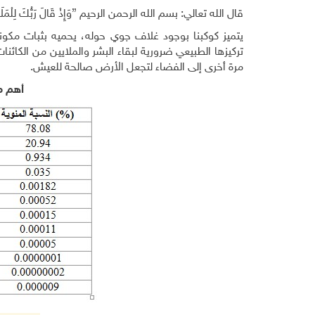
قال الله تعالي: بسم الله الرحمن الرحيم {وَإِذْ قَالَ رَبُّكَ لِلْمَلَائِ
يتميز كوكبنا بوجود غلاف جوي حوله، يحميه بثبات مكونات
تركيزها الطبيعي ضرورية لبقاء البشر والملايين من الكا
مرة أخرى إلى الفضاء لتجعل الأرض صالحة للعيش.
أهم م