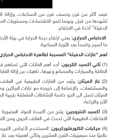
فبعد أكثر من قرن ونصف قرن من الصناعات، وإزالة الغ
تشهدها من قبل. وبينما تنمو الاقتصادات ومستويات المعي
الدفيئة" آخذة في الارتفاع.
الاحتباس الحراري
: يعني ارتفاع درجة الحرارة في بيئة ال
ما أصبح واضحاً بعد الثورة الصناعية.
أهم "غازات الدفيئة" المسببة لظاهرة الاحتباس الحراري
(1)
ثاني أكسيد الكربون
: أحد أهم الغازات التي تساهم ف
الطاقة والسيارات والمصانع وغيرها، ناهيك عن إزالة الغا
(2)
غاز الميثان
: ويُعد من الغازات الطبيعية في الغلاف
والمستنقعات، بالإضافة إلى خروجه مع غازات البراكين و
الميثان تصل الي الجو خاصة النشاطات المتعلقة بتربية ال
الأرز والزراعة.
(3)
أكسيد النتروجين:
ينتج من أكسدة المواد العضوية ال
التفاعلات الطبيعية التي تحدث في الغلاف الجوي ومن التفر
(4)
مركبات الكلورفلوركربون
:
المستخدم لأغراض التبريد 
عالميًا منذ سبعينيات القرن العشرين وتأتي أهميته بعد غاز ث