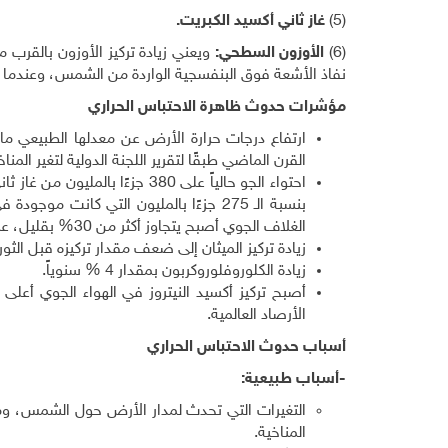
(5)
غاز ثاني أكسيد الكبريت.
(6)
الأوزون السطحي:
ويعني زيادة تركيز الأوزون بالقرب
نفاذ الأشعة فوق البنفسجية الواردة من الشمس، وعندما 
مؤشرات حدوث ظاهرة
الاحتباس الحراري
القرن الماضي طبقًا لتقرير اللجنة الدولية لتغير المناخ
احتواء الجو حالياً على 380 جزء
بنسبة الـ 275 جزءًا بالمليون التي كانت
الغلاف الجوي أصبح يتجاوز أكثر من 30% بقليل، عما كان عليه تركيزه من قبل.
زيادة تركيز الميثان إلى ضعف مقدار تركيزه قبل الثور
زيادة الكلوروفلوروكربون بمقدار 4 % سنوياً.
الأرصاد العالمية.
أسباب حدوث الاحتباس الحراري
-أسباب طبيعية:
التغيرات التي تحدث لمدار الأرض حول الشمس، وما
المناخية.