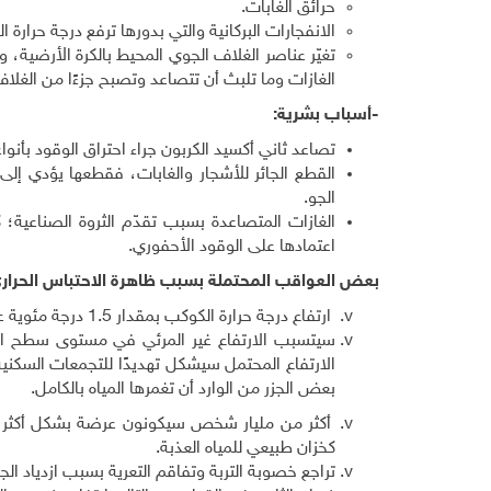
حرائق الغابات.
الانفجارات البركانية والتي بدورها ترفع درجة حرارة 
تغيّر عناصر الغلاف الجوي المحيط بالكرة الأرضية، 
الغازات وما تلبث أن تتصاعد وتصبح جزءًا من الغلا
-أسباب بشرية:
تصاعد ثاني أكسيد الكربون جراء احتراق الوقود بأنواع
القطع الجائر للأشجار والغابات، فقطعها يؤدي إل
الجو.
الغازات المتصاعدة بسبب تقدّم الثروة الصناعية؛ 
اعتمادها على الوقود الأحفوري.
بعض العواقب المحتملة بسبب ظاهرة الاحتباس الحرار
ارتفاع درجة حرارة الكوكب بمقدار 1.5 درجة مئوية عن مستويات عام 1990 سيعرض نحو ثلث الأنواع الحيوانية والنباتية لخطر الانقراض.
الارتفاع المحتمل سيشكل تهديدًا للتجمعات السكنية 
بعض الجزر من الوارد أن تغمرها المياه بالكامل.
أكثر من مليار شخص سيكونون عرضة بشكل أكثر لنق
كخزان طبيعي للمياه العذبة.
تراجع خصوبة التربة وتفاقم التعرية بسبب ازدياد ا