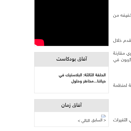
تخفيفه من
ت حرارة الأرض عن معدلها الطبيعي ما بين 0.4-0.8 درجة مئوية وارتفاع مستوى المياه في البحار من 0.3-0.7 قدم خلال
حراري مقارنة
آفاق بودكاست
الكربون في
الحلقة الثالثة: البلاستيك في
حياتنا...مخاطر وحلول
ات لصحفية لمنظمة
آفاق زمان
التغيرات
السابق >
< التالي