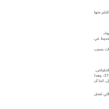
تنتج منها
واء.
الأجنة المشوهة شاهد على جرائم
لمحيط في
الاحتلال في حربه على غزة
رات بسبب
سيتسبب الارتفاع غير المرئي في مستوى سطح البحر بمقدار 1.5 سنتيمتر تقريباً في السنة بارتفاع 1.5 متر بحلول عام 2100، وهذا
، كما أن
لتي تعمل