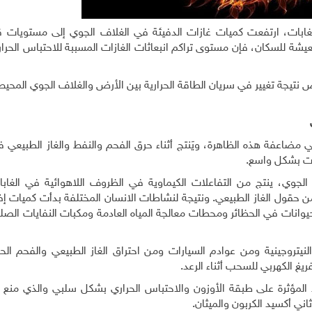
ابات، ارتفعت كميات غازات الدفيئة في الغلاف الجوي إلى مستويات ق
شة للسكان، فإن مستوى تراكم انبعاثات الغازات المسببة للاحتباس الحرا
أرض نتيجة تغيير في سريان الطاقة الحرارية بين الأرض والغلاف الجوي المحيط
ي مضاعفة هذه الظاهرة، ويَنتج أثناء حرق الفحم والنفط والغاز الطبيعي
بات بشكل واسع.
 الجوي، ينتج من التفاعلات الكيماوية في الظروف اللاهوائية في الغابا
من حقول الغاز الطبيعي. ونتيجة لنشاطات الانسان المختلفة بدأت كميات إ
حيوانات في الحظائر ومحطات معالجة المياه العادمة ومكبات النفايات الص
نيتروجينية ومن عوادم السيارات ومن احتراق الغاز الطبيعي والفحم ال
يغ الكهربي للسحب أثناء الرعد.
المؤثرة على طبقة الأوزون والاحتباس الحراري بشكل سلبي والذي منع 
اني أكسيد الكربون والميثان.