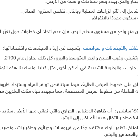
البحار والذي يهدد بغمر مساحات واسعة من الأرض.
امل إلى تأثر الزراعات المحلية وبالتالي تقلص المخزون الغذائي.
اع أقل من مترٍ واحدٍ من مستوى سطح البحر، فإن عدم اتخاذ أي خطوات حول تغيّر 
فاف
والفيضانات
والعواصف
، يتسبب في إيذاء المجتمعات واقتصاداتها:
شيلي وغرب الصين والبحر المتوسط والبيرو، كل ذلك بحلول عام 2100.
نوب، والرطوبة الشديدة في أماكن أخرى مثل كينيا. وتساعدنا هذه التو
اطق على خطوط العرض العالية، فيما سيتناقص توافر المياه وستزداد ظرو
لقاحلة من خطوط العرض المنخفضة، مما سيهدد حياة مئات الملايين من
S
"ساينس : أن ظاهرة الاحتباس الحراري والتي تعاني منها الأرض ستزيد 
زيادة مخاطر انتقال هذه الأمراض إلى البشر.
ر بالمناخ، تظهر أنواع مختلفة جدًا من فيروسات وجراثيم وطفيليات، وتص
 والعصافير والبشر.