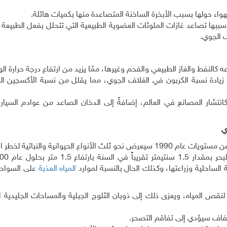
الهواء حولها بسبب الأبخرة الساخنة المتصاعدة منها بكميات هائلة.
وسببها تصاعد غازات الملوثات العضوية الطبيعية التي تتحلل بفعل الطبيعة ل
ف الجوي.
ه كالنفط والغاز الطبيعي والفحم وغيرها، ممّا يزيد من ارتفاع درجة حرارة اله
ى زيادة نسبة الكربون في الغلاف الجوي، مما يقلل من نسبة الأكسجين ا
كانتشار المصانع في العالم، إضافةً إلى الدخان الصاعد من عوادم السيا
ي
الساحلية وزراعتها، وكذلك الحال بالنسبة لموارد
المياه العذبة
على السواحل
ص المياه، ويعزى ذلك إلى ذوبان الثلوج الجبلية والمساحات الجليدية ا
لجفاف سيؤدي إلى تفاقم التصحر.