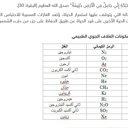
كَةِ إِنِّي جَاعِلٌ فِي الْأَرْضِ خَلِيفَةً} صدق الله العظيم [البقرة: 30].
ه التي يتوقف عليها استمرار الحياة، وُتعد الغازات المسببة للاحتباس ا
ئنات الحية الأخرى على قيد الحياة عن طريق الحفاظ على جزء من دفء الش
كونات الغلاف الجوي الطبيعي