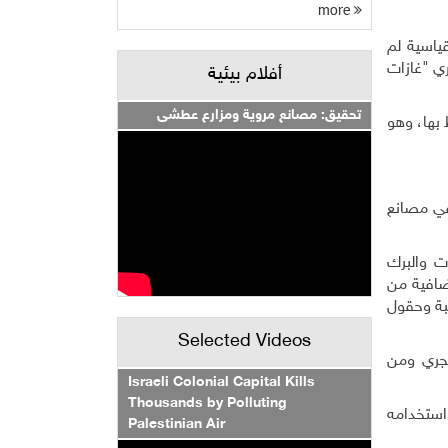
more
ياسية لم
ري "غازات
أفلام بيئية
تحقيق: مصانع مروية ومزارع عطشى
 بها، وهو
 في مصانع
ت والبرك
ضافية من
لبة وحقول
Selected Videos
حجري ومن
Israeli Colonial Capital Kills
Thousands by Polluting
استخدامه
Palestinian Air