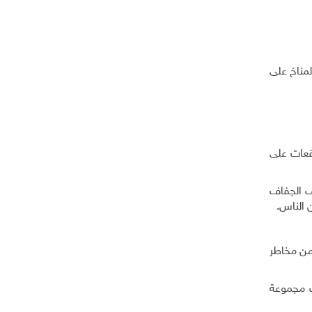
المناخ على
قعات على
ف الجفاف
 الناس.
من مخاطر
يب مجموعة