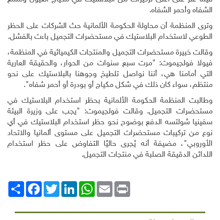
الشفاه وأحمر الشفاه.
وترى المنظمة أن محاولة الحكومة الألمانية حث الشركات على الحظر
الطوعي لاستخدام البلاستيك في مستحضرات التجميل باءت بالفشل.
وقالت خبيرة مستحضرات التجميل والمنتجات الكيميائية في المنظمة،
فيولا فولجيموت: "مرت سبع سنوات من الحوار، والحقيقة العارية
التي أمامنا هي، أننا نواصل تلطيخ وجوهنا بالبلاستيك على نحو
منتظم، سواء كان ذلك في شكل مكياج أو بودرة أو أحمر شفاه".
وطالبت المنظمة الحكومة الألمانية بحظر استخدام البلاستيك في
مستحضرات التجميل. وقالت فولجيموت: "يجب على وزيرة البيئة
سفينيا شولتسه الدفع بوضوح نحو حظر استخدام البلاستيك في أي
نوع من تركيبات مستحضرات التجميل على مستوى ألمانيا والاتحاد
الأوروبي"، مضيفة أنه يُجرى حاليًا التفاوض على حظر استخدام
اللدائن الدقيقة الصلبة في منتجات التجميل.
Print
Email
WhatsApp
LinkedIn
Twitter
انشر
Facebook