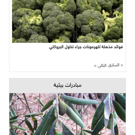
فوائد مذهلة للهرمونات جراء تناول البروكلي
السابق >
< التالي
مبادرات بيئية