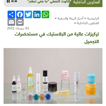
كارثة التلوث النفطي "ما خفي أعظم"
العناوين الداخلية
WhatsApp
LinkedIn
Twitter
Facebook
انشر
الرئيسية »
أخبار البيئة والتنمية
»
Email
Print
العناوين الداخلية
»
01 نيسان 2021
تركيزات عالية من البلاستيك في مستحضرات
التجميل