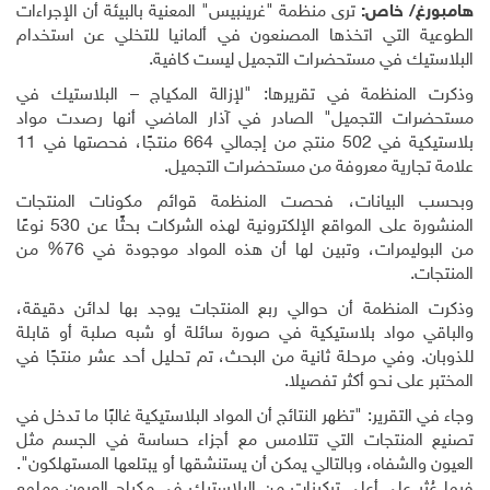
هامبورغ/ خاص:
ترى منظمة "غرينبيس" المعنية بالبيئة أن الإجراءات
الطوعية التي اتخذها المصنعون في ألمانيا للتخلي عن استخدام
البلاستيك في مستحضرات التجميل ليست كافية.
وذكرت المنظمة في تقريرها: "لإزالة المكياج – البلاستيك في
مستحضرات التجميل" الصادر في آذار الماضي أنها رصدت مواد
بلاستيكية في 502 منتج من إجمالي 664 منتجًا، فحصتها في 11
علامة تجارية معروفة من مستحضرات التجميل.
وبحسب البيانات، فحصت المنظمة قوائم مكونات المنتجات
المنشورة على المواقع الإلكترونية لهذه الشركات بحثًا عن 530 نوعًا
من البوليمرات، وتبين لها أن هذه المواد موجودة في 76% من
المنتجات.
وذكرت المنظمة أن حوالي ربع المنتجات يوجد بها لدائن دقيقة،
والباقي مواد بلاستيكية في صورة سائلة أو شبه صلبة أو قابلة
للذوبان. وفي مرحلة ثانية من البحث، تم تحليل أحد عشر منتجًا في
المختبر على نحو أكثر تفصيلا.
وجاء في التقرير: "تظهر النتائج أن المواد البلاستيكية غالبًا ما تدخل في
تصنيع المنتجات التي تتلامس مع أجزاء حساسة في الجسم مثل
العيون والشفاه، وبالتالي يمكن أن يستنشقها أو يبتلعها المستهلكون".
فيما عُثر على أعلى تركيزات من البلاستيك في مكياج العيون وملمع