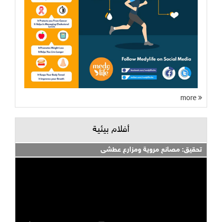
more
أفلام بيئية
تحقيق: مصانع مروية ومزارع عطشى