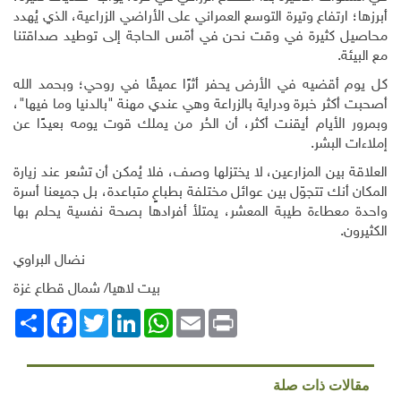
أبرزها؛ ارتفاع وتيرة التوسع العمراني على الأراضي الزراعية، الذي يُهدد
محاصيل كثيرة في وقت نحن في أمّس الحاجة إلى توطيد صداقتنا
مع البيئة.
كل يوم أقضيه في الأرض يحفر أثرًا عميقًا في روحي؛ وبحمد الله
أصحبت أكثر خبرة ودراية بالزراعة وهي عندي مهنة "بالدنيا وما فيها"،
وبمرور الأيام أيقنت أكثر، أن الحُر من يملك قوت يومه بعيدًا عن
إملاءات البشر.
العلاقة بين المزارعين، لا يختزلها وصف، فلا يُمكن أن تشعر عند زيارة
المكان أنك تتجوّل بين عوائل مختلفة بطباعٍ متباعدة، بل جميعنا أسرة
واحدة معطاءة طيبة المعشر، يمتلأ أفرادها بصحة نفسية يحلم بها
الكثيرون.
نضال البراوي
بيت لاهيا/ شمال قطاع غزة
Print
Email
WhatsApp
LinkedIn
Twitter
انشر
Facebook
مقالات ذات صلة