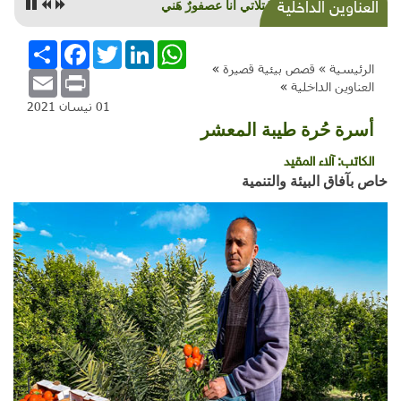
العناوين الداخلية
كارثة التلوث النفطي "ما خفي أعظم"
WhatsApp
LinkedIn
Twitter
Facebook
انشر
الرئيسية »
قصص بيئية قصيرة
»
Email
Print
العناوين الداخلية
»
01 نيسان 2021
أسرة حُرة طيبة المعشر
الكاتب:
آلاء المقيد
خاص بآفاق البيئة والتنمية