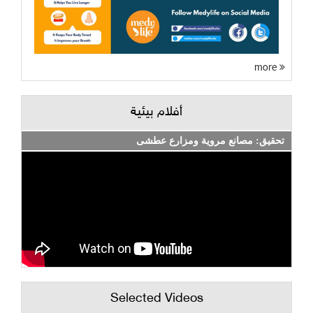
more
أفلام بيئية
تحقيق: مصانع مروية ومزارع عطشى
Selected Videos