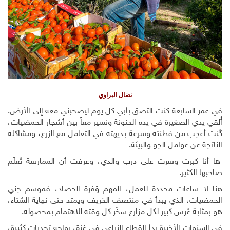
نضال البراوي
في عمر السابعة كنت التصق بأبي كل يوم ليصحبني معه إلى الأرض.
أُلقي يدي الصغيرة في يده الحنونة ونسير معاً بين أشجار الحمضيات،
كُنت أعجب من فطنته وسرعة بديهته في التعامل مع الزرع، ومشاكله
الناتجة عن عوامل الجو والبيئة.
ها أنا كبرت وسرت على درب والدي، وعرفت أن الممارسة تُعلّم
صاحبها الكثير.
هنا لا ساعات محددة للعمل، المهم وَفرة الحصاد، فموسم جني
الحمضيات، الذي يبدأ في منتصف الخريف ويمتد حتى نهاية الشتاء،
هو بمثابة عُرس كبير لكل مزارع سخّر كل وقته للاهتمام بمحصوله.
في السنوات الأخيرة بدأ القطاع الزراعي في غزة، يواجه تحديات كثيرة،