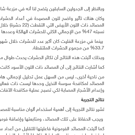
وبالنظر إلى الجدولين السابقين يتضح لنا أنه في مزرعة ش
نسبته 47% من الإجمالي الكلي للحشرات الهالكة وعددها 400 حشرة.
بينما في مزرعة الفليت كان أكبر عدد للحشرات خلال شه
33.7% من مجموع الحشرات الملتقطة.
وبذلك أثبتت هذه النتائج أن تكاثر الحشرات يحدث طوال موس
كما أشارت النتائج إلى أن المصائد ذات اللون الأسود كانت ال
من ناحية أخرى، ليس من السهل عمل تحليل لإجمالي هام
المصائد لمكافحة سوسة النخيل وحدها ليست ذات فعالية
وإعدام الأشجار المصابة لكي تصبح عملية مكافحة الآفات 
نتائج التجربة
تشير نتائج التجربة إلى أهمية استخدام ألوان مناسبة للم
ويجب الحفاظ على تلك المصائد، ومتابعتها وإضافة فرمون 
كما أثبتت المصائد الفرمونية فاعليتها للتقليل من أعداد س