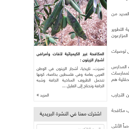
العديد من
ة التطوير
لمزارعون
ص توصيات
المكافحة غير الكيميائية لآفات وأمراض
أشجار الزيتون :
 المدارس
تميزت، تاريخيا، أشجار الزيتون في الوطن
لممارسات
العربي بعامة وفي فلسطين بخاصة، كونها
لحقلية هم
تتحمل الظروف المناخية الجافة وشبه
الجافة وتحتاج إلى القليل ...
ن التجارب
المزيد
ب مكافحة
اشترك معنا في النشرة البريدية
اً الأنثى