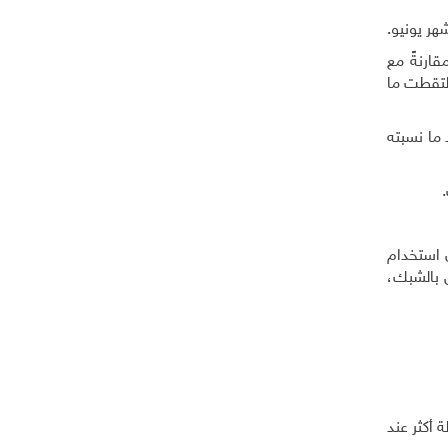
هر يونيو.
ادة، فاللون الأسود يجذب أكبر عدد من الحشرات (188 حشرة) مقارنةً مع
لأسود التقطت ما
ما نسبته
 استخدام
 بالشبك،
 أكثر عند