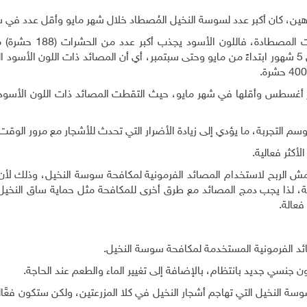
اهين، كان أكبر عدد لسوسة النخيل المُصطاد خلال شهر مايو وأقل عدد في ش
وكان هناك تأثير واضح للون المصيدة في أعداد الحشرات المصط
المصائد ذات اللون الأبيض التي التقطت (22 حشرة) خلال 5 شهور ابتداءً من مايو وحتى سبتمبر، أي أن المصائد ذات اللون ا
ر أغسطس وأقلها في شهر مايو، حيث التقطت المصائد ذات اللون الأسود 
م التجربة، ما يؤدي إلى زيادة الأضرار التي تحدث للأشجار مع مرور الوقت.
أكثر فعالية.
ش الربح لاستخدام المصائد الفرمونية لمكافحة سوسة النخيل، وذلك لأن
، لذا يجب دمج المصائد مع طرق أخرى للمكافحة مثل حماية ساق النخيل
فعالة.
صائد الفرمونية المستخدمة لمكافحة سوسة النخيل.
جنسي جديد بانتظام، بالإضافة إلى تغيير الماء والطعم عند الحاجة.
وسة النخيل التي تهاجم أشجار النخيل في كلا المزرعتين، ولكن ستكون فعَّالة