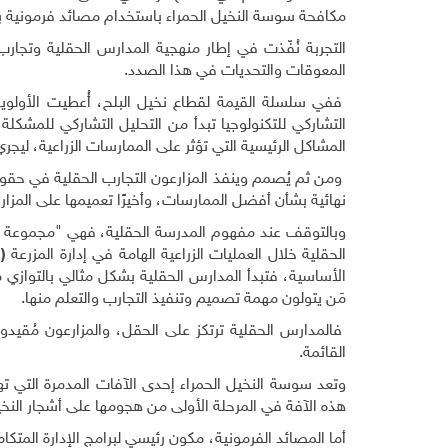
مكافحة سوسة النخيل الحمراء باستخدام مصائد فرمونية بأ
التجربة نُفّذت في إطار منهجية المدارس الحقلية وتجارب 
المعوقات والتحديات في هذا الصدد.
ففي سلسلة القيمة لقطاع نخيل البلح، أُعطيت الأولوية ل
التشاركي للتكنولوجيا تبدأ من التحليل التشاركي للمشكلة
المشاكل الرئيسية التي تؤثر على الممارسات الزراعية، ليج
ومن ثم يُصمم وينفذ المزارعون التجارب الحقلية في حقو
نهائية بشأن أفضل الممارسات، وأخيرًا تعميمها على المزار
وبالتوقف عند مفهوم المدرسة الحقلية، فهي "مجموعة من
الحقلية خلال العمليات الزراعية الهامة في إدارة المزرعة
(
ز
الأساسية، فتبدأ المدارس الحقلية بشكل مثالي بالتوازي م
مَن يتولون مهمة تصميم وتنفيذ التجارب والتعلم منها.
فالمدارس الحقلية ترتكز على الحقل، والمزارعون مُقيدون 
القائمة.
وتعد سوسة النخيل الحمراء إحدى الآفات المدمرة التي 
هذه الآفة في المرحلة الأولى من هجومها على أشجار النخ
أما المصائد الفرمونية، مكون رئيسي لبرامج الإدارة المت