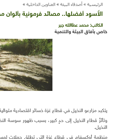
الرئيسية »
أصدقاء البيئة
»
العناوين الداخلية
»
الأَسود أفضلها.. مصائد فرمونية بألوان م
الكاتب:
محمد عطاالله جبر
خاص بآفاق البيئة والتنمية
يتكبد مزارعو النخيل في قطاع غزة خسائر اقتصادية متوالي
وتأثرَّ قطاع النخيل إلى حدٍ كبير، بسبب ظهور سوسة النخ
النخيل.
منظمة أوكسفام في قطاع غزة التي تطلق حملات لمساع