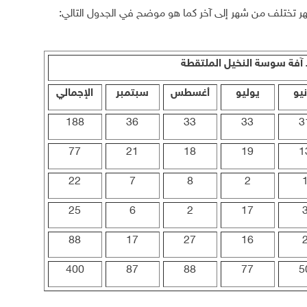
ر تختلف من شهر إلى آخر كما هو موضح في الجدول التالي:
 آفة سوسة النخيل الملتقطة
يو
يوليو
أغسطس
سبتمبر
الإجمالي
188
36
33
33
3
77
21
18
19
1
22
7
8
2
25
6
2
17
88
17
27
16
400
87
88
77
5