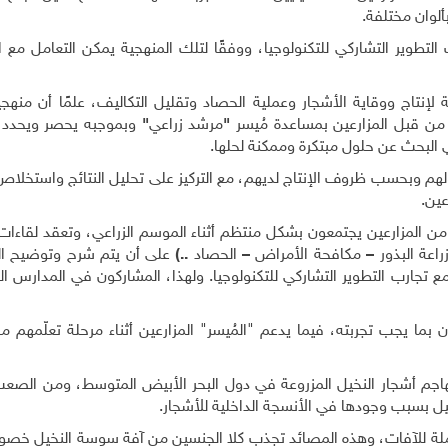
لوان مختلفة.
التطوير التشاركي للتكنولوجيا، ووفقًا لتلك المنهجية يمكن التعامل مع 
إنتاج ووقاية الأشجار وعملية الحصاد وتقليل التكاليف، علمًا أن منهجي
 من قبل المزارعين بمساعدة مُيسر
"
مرشد زراعي
"
وبموجبه يحصر ويحدد ا
ري البحث عن حلول مبتكرة وممكنة لحلها.
لهم وبحسب ظروف الإنتاج لديهم، مع التركيز على تحليل النتائج واستخلا
عين.
 المزارعين يجتمعون بشكل منتظم أثناء الموسم الزراعي، وتعقد لقاءات
راعة البذور
–
مكافحة الأمراض
–
الحصاد
..)
على أن يتم شرح وتوضيح ا
ع تجارب التطوير التشاركي للتكنولوجيا. ولهذا، المشاركون في المدارس ا
بما يجب تجربته، فيما يدعم "المُيسر" المزارعين أثناء مرحلة تعلّمهم م
تهاجم أشجار النخيل المزروعة في دول البحر الأبيض المتوسط، ومن الصع
يل بسبب وجودها في الأنسجة الداخلية للأشجار.
كاملة للآفات، وهذه المصائد تجذب كلا الجنسين من آفة سوسة النخيل خصوص