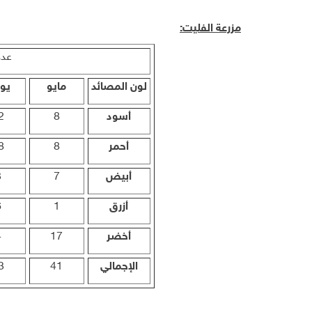
مزرعة الفليت:
عدد
لون المصائد
مايو
يون
أسود
8
2
أحمر
8
8
أبيض
7
3
أزرق
1
6
أخضر
17
4
الإجمالي
41
3