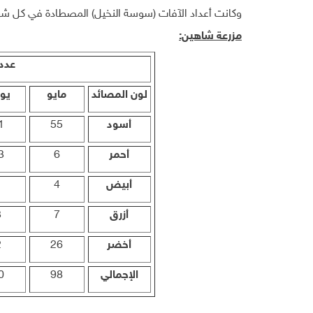
وكانت أعداد الآفات (سوسة النخيل) المصطادة في كل شه
مزرعة شاهين:
عدد
لون المصائد
مايو
يون
أسود
55
1
أحمر
6
3
أبيض
4
1
أزرق
7
3
أخضر
26
2
الإجمالي
98
0