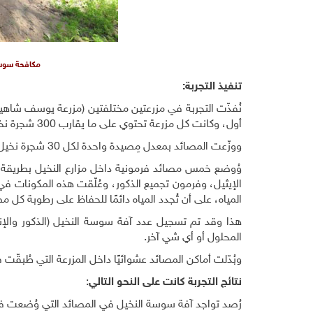
مكافحة سوسة
تنفيذ التجربة:
نُفذّت التجربة في مزرعتين مختلفتين (مزرعة يوسف شاهين و
أول، وكانت كل مزرعة تحتوي على ما يقارب 300 شجرة نخيل، بأعمار مختلفة (من 6 إلى 30 سنة).
ووزّعت المصائد بمعدل مِصيدة واحدة لكل 30 شجرة نخيل.
المياه، على أن تُجدد المياه دائمًا للحفاظ على رطوبة كل 
هذا وقد تم تسجيل عدد آفة سوسة النخيل (الذكور والإنا
المحلول أو أي شي آخر.
وبُدّلت أماكن المصائد عشوائيًا داخل المزرعة التي طُبقّت
نتائج التجربة كانت على النحو التالي
:
رُصد تواجد آفة سوسة النخيل في المصائد التي وُضعت في ا