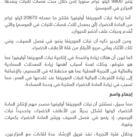
يُنتج 9800 كيلو غرام سنوياً (من خلال ست قصات للنبات ينفذها
المزارع في الموسم).
أما زراعة نبات المورينغا أوليفيرا فتنتج ما معدله 20870 كيلو غرام
من المادة الخضراء (أي بمعدل ثلاث قصات للنبات في الموسم) والتي
تُقدم وجبات علف أخضر للحيوان.
ومن الجدير ذكره أن نبات المورينغا ينمو في فصل الصيف، وفي
تلك الأثناء يعاني مربو الأبقار من قلة الأعلاف الخضراء.
كما تبين أن هناك زيادة واضحة في إنتاجية نبات المورينغا أوليفيرا عما
هو متوقع، وذلك لعدة أسباب أهمها زيادة المعدلات السمادية
والمائية في التجربة العملية عما هو مخطط له في التصميم، بالإضافة
إلى زيادة التفرعات النباتية لنبات المورينغا عند تقدمها في العمر، مما
تسبب في زيادة المادة الخضراء المنتجة في وحدة المساحة.
إجماع واسع
مما سبق، نستنتج أن نبات المورينغا أوليفيرا مصدر مهم لإنتاج المادة
الخضراء كونها تشكل بديلاً عن الأعلاف الخضراء، وتحديداً نبات
البرسيم، إذ ينمو في فصل الصيف وينتج المادة الخضراء بكميات
وفيرة.
وخلال فترة التجربة، نفذ فريق الإرشاد عدة لقاءات مع المزارعين،