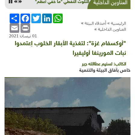
كارثة التلوث النفطي "ما خفي أعظم"
العناوين الداخلية
WhatsApp
LinkedIn
Twitter
Facebook
انشر
الرئيسية »
أصدقاء البيئة
»
Email
Print
العناوين الداخلية
»
01 نيسان 2021
"أوكسفام غزة": لتغذية الأبقار الحَلوب اِعتمدوا
نبات المورينغا أوليفيرا
الكاتب:
تسنيم عطاالله جبر
خاص بآفاق البيئة والتنمية