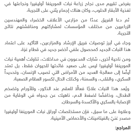
بغرض تقييم مدى نجاح زراعة نبات المورينغا أوليفيرا ونجاعتها في
تغذية الأبقار الحلوب، وكان هناك إجماع يثني على التجربة.
ثم دعا الفريق عددًا من مزارعي الأعلاف الخضراء والمهندسين
الزراعيين من مختلف المؤسسات لمشاركتهم ومناقشتهم نتائج
التجربة.
وجاء في أبرز توصيات فريق الإرشاد والمزارعين، التأكيد على اعتماد
هذا النبات الجديد كمحصول علفي أخضر جديد في قطاع غزة.
ومن ناحية أخرى، شارك المدعوون في مداخلات، تناولت أهمية نبات
المورينغا أوليفيرا ليس على صعيد فائدتها للحيوان فقط، بل تمتد
أيضًا إلى معالجة العديد من الأمراض التي تصيب الإنسان، وتحديداً
السكري، والقلب، والسمنة، وكذلك الحال لكسور العظام الصعبة.
ويُعد هذا النبات علاجًا فعالًا للعقم عند الذكور، وللأورام وتضخم
الطحال، وخافضًا لضغط الدم، ناهيك عن جدواه في الوقاية من
الإصابة بالسكري والأكسدة والسرطان.
وعلاوة على ما سبق، فإن مستخلصات أوراق نبات المورينغا أوليفيرا
مصدر غنيّ بالفيتامينات والأحماض الأمينية.
المراجع: