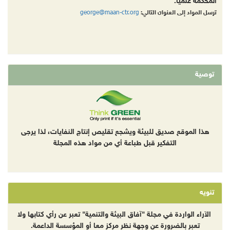
المحكّمة علمياً.
george@maan-ctr.org
ترسل المواد إلى العنوان التالي:
توصية
هذا الموقع صديق للبيئة ويشجع تقليص إنتاج النفايات، لذا يرجى
التفكير قبل طباعة أي من مواد هذه المجلة
تنويه
الآراء الواردة في مجلة "آفاق البيئة والتنمية" تعبر عن رأي كتابها ولا
تعبر بالضرورة عن وجهة نظر مركز معا أو المؤسسة الداعمة.