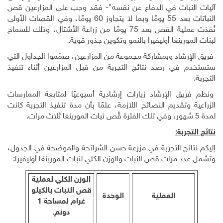
آليات النبات في الدفاع عن نفسه"- فقد وجب على المزارعين قص
النباتات بعد 55 يومًا وبما لا يتجاوز 60 يومًا، وفي القصات الأولى
نُفذت عملية القص بعد 75 يومًا من زراعة الأشتال، وذلك للسماح
لبنات المورينغا أوليفيرا بالنمو وتكوين جذور قوية.
فريق الإرشاد وبمشاركة مجموعة من المزارعين، صمّموا الجداول التي
ستستخدم في رصد نتائج التجربة من قبل المزارعين أثناء تنفيذ
التجربة.
ونظم فريق الإرشاد زيارات إرشادية أسبوعيًا لمتابعة الممارسات
الزراعية وتقديم النصائح اللازمة، علمًا بأن مدة تنفيذ التجربة كانت
لمدة 5 شهور، وفي تلك الفترة قُص نبات المورينغا ثلاث مرات.
نتائج التجربة:
إليكم نتائج التجربة في مزرعة حسن الشراتحة والموضحة في الجدول،
وتشمل عدد مرات قص النبات والوزن الكلي لنبات المورينغا أوليفيرا:
الوزن الكلي لعملية
قص النبات بالكيلو
العملية
الوحدة
غرام لمساحة 1
دونم.