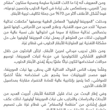
ومن المعروف أنه إذا ما كانت التغذية سليمة وصحية ستكون "مفتاح
ربح" للمربي، وستنعكس على زيادة في كمية الحليب وتحسين نوعيته،
فيما تُشكل الأعلاف أكثر من 70% من جملة تكاليف تربية الأبقار.
ودخلت "المورينغا أوليفيرا" المعامل الطبية بوصفها "مكملات غذائية
صحية" للحد من سوء التغذية، وعلاج العديد من الأمراض، كونها تتميز
بخصائص غذائية ممتازة لا سيما في احتوائها على نسبة عالية من
البروتين، لذلك من المتوقع أن يعمل نبات المورينغا أوليفيرا على حل
مشكلة التغذية غير المتوازنة للأبقار الحلوب في قطاع غزة.
ومن خلال تدريب ميداني لمربيّ الأبقار، ارتأى الباحثون من خلال
التطوير التشاركي للتكنولوجيا في مزرعة لنبات المورينغا، توسيع
مجالات استخدامها لتكون نباتًا علفيًا بديلًا يُغذي الأبقار الحلوب.
وقلّما يعرف الناس الفوائد الغذائية التي يحظى بها نبات المورينغا،
فهو مصدر للبروتينات مما يشجع على استخدامه علفًا أخضرًا
للمواشي، كما يتميز بإنتاجية عالية للمادة الخضراء مقارنة بمحاصيل
الأعلاف الأخرى.
وفي إطار البحث عن غذاء قليل التكلفة للأبقار، أُجريت العديد من
الأبحاث والدراسات والتجارب على نبات المورينغا أوليفيرا، لذلك عكف
فريق إرشادي من "منظمة أوكسفام" في قطاع غزة على تصميم