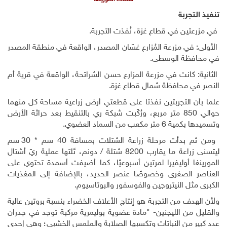
تنفيذ التجربة
في مزرعتين في قطاع غزة، نُفذت التجربة.
الأولى: في مزرعة المُزارع غسّان المصدر، الواقعة في منطقة المصدر
في محافظة الوسطى.
الثانية: كانت في مزرعة المزارع حسن الشراتحة، الواقعة في قرية أم
النصر في محافظة شمال قطاع غزة.
علما بأن التجربتين نفذتا على قطعتي أرض زراعية مساحة كل منهما
حوالي 850 متر مربع، ورُكّبت شبكة ري بالتنقيط بعد حراثة الأرض
وتسميدها بكمية 6 متر مكعب من السماد العضوي.
ومن ثم بدأت مرحلة زراعة الشتلات بمسافة 40 سم * 30 سم
ليتسنى زراعة ما يقارب 8200 شتلة / دونم، تَلتها عملية ريّ أشتال
المورينغا أوليفيرا لمرتين أسبوعيًا، كما أضيفت أسمدة تحتوي على
العناصر الصغرى وخصوصًا عنصر الحديد، بالإضافة إلى المغذيات
الكبرى مثل النيتروجين والفوسفور والبوتاسيوم.
ولأن الهدف من التجربة هو إنتاج الأعلاف الخضراء بنسبة بروتين عالية
والقليل من الليجنين- "مادة عضوية بوليمرية مركبة توجد في جدران
عدد كبير من النباتات وتكسبها الصلابة والملمس الخشبى؛ وهي إحدى