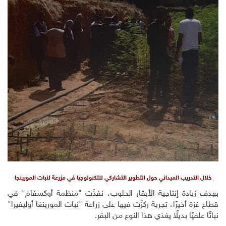
خلال التدريب الميداني حول التطوير التشاركي للتكنولوجيا في مزرعة لنبات المورينجا
بهدف زيادة إنتاجية الأبقار الحلوب، نفذّت "منظمة أوكسفام" في
قطاع غزة أخيرًا، تجربة ركزّت فيها على زراعة "نبات المورينغا أوليفيرا"
نباتًا علفيًا بديلًا يغذي هذا النوع من البقر.