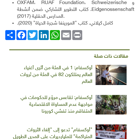
، و
Schweizerische
RUAF Foundation
،
OXFAM
Eidgenossenschaft
. كتاب التطوير التشاركي ضمن أنشطة
المدارس الحقلية (2017).
كامل كيلاني. كتاب "المورينغا شجرة الحياة" (2020).
Print
Email
WhatsApp
LinkedIn
Twitter
انشر
Facebook
مقالات ذات صلة
أوكسفام: 1 في المئة من أثرى أغنياء
العالم يمتلكون 82 في المئة من ثروات
العالم
أوكسفام: تقاعس مروّع للحكومات في
مواجهة عدم المساواة الاقتصادية
المتفاقم منذ تفشي كورونا
"أوكسفام" تدعو إلى "إلغاء الثروات
المتراكمة" للمليارديرات على المدى الطويل