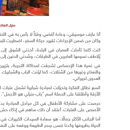
منزل الفنا
أنا عازف موسيقي، وعادة أقضي وقتاً لا بأس به في التنقل 
وكان من ضمن الإجراءات تقييد حركة السفر، اضطررت للبق
كنت كلما تأملت العمران في البلدة، أخذني الشوق إلى 
يُلاطف نسيمها العابرين في الطرقات، وشدني الحنين إلى الأل
في غمرة هذا الإحساس تشجعّت لمحاكاة التجربة، بتزيين 
والنعناع وغيرها من الشتلات، كما لوّنت الباب والشبابيك 
العدوى لجيراني.
اتسع نطاق الفكرة وتحوّلت لمبادرة شبابية تشمل عتبات 
الأزقة وأطلقنا على الحملة اسم "باب منزلي هو الأجمل".
حرصت على مشاركة الأطفال في كل مراحل المبادرة بدءًا من 
الأصص على العتبات. أعتقد أن ذلك ساهم في إذكاء حسّ ا
أما الجانب الأكثر جمالًا، هو سعادة السيدات الكبيرات في
الحياة بظروفها وكدنا ننسى سِحر الطبيعة ووقعه على الن