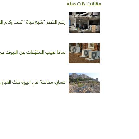
مقالات ذات صلة
رغم الخطر "شِبه حياة" تحت ركام ال
لماذا تغيب المكيّفات عن البيوت في 
كسارة مخالفة في البيرة تبث الغبار