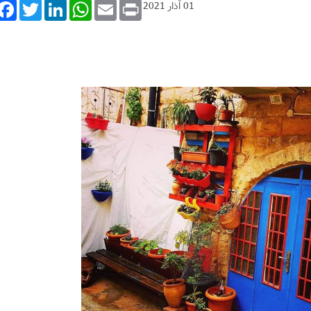
book
Twitter
LinkedIn
WhatsApp
Email
Print
01 آذار 2021