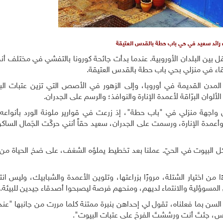
ن رائد سعيد في حي باب حطة بالقدس العتيقة
بين البلدان الأوروبية. عندما بدأت جائحة كورونا بالتفشي في مختلف أنحا
اء في منزلي بحي باب حطة بالقدس العتيقة.
المدن القديمة في أوروبا، وإلى الزهور في الأصص التي تزين عتبات الب
وان البرّاقة لأعمدة الإنارة والنوافذ؛ والرسم على الجدران.
واجهة منزلي في "باب حطة"، إذ زرعت في قوارير ملونة الورد بأنواعه، 
وأعمدة الإنارة، ورسمت على الجدران، سعيد حقاً أنني حركّت الجَمال السا
كل البيوت في الحيّ. عملنا بعد تخطيط يملؤه الشغف، على ضخ الحياة من
اختيار الشتلة، مرورًا بزراعتها، وتلوين الأعمدة والشبابيك، وليس انتها
لمسوؤلية والانتماء لديهم، ومنحهم فرصة ليصبحوا أصدقاء جيدين للبيئة.
 السن بما فعلناه، تقول لي إحداهن بنبرة ممتنة كلما مررت من جانبها "عند
فس، جئتَ أنت ورششتَ الفرحَ على عتبات البيوت".