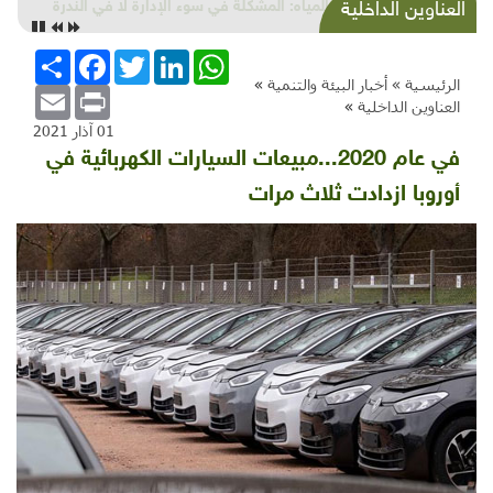
أزمة المياه: المشكلة في سوء الإدارة لا في الندرة
العناوين الداخلية
WhatsApp
LinkedIn
Twitter
Facebook
انشر
الرئيسية »
أخبار البيئة والتنمية
»
Email
Print
العناوين الداخلية
»
01 آذار 2021
في عام 2020...مبيعات السيارات الكهربائية في
أوروبا ازدادت ثلاث مرات