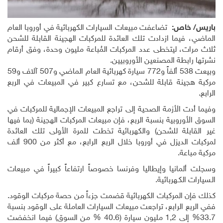
باريس/ خاص:
تضاعفت مبيعات السيارات الكهربائية في أوروبا العام
الماضي، فيما ازدادت تلك العائدة للمركبات الهجينة القابلة للشحن
ثلاث مرات، ليتخطى عدد المركبات المُباعة مليون وحدة، وفق أرقام
نشرتها رابطة المصنعين الأوروبيين
.
وبيعت 538 ألفاً و772 سيارة كهربائية العام الماضي و507 آلاف و59
مركبة هجينة قابلة للشحن، مع تسارع كبير في المبيعات في الربع
الرابع
.
وفيما أدت الأزمة الصحية إلى تراجع المبيعات الإجمالية للمركبات في
السوق الأوروبية بنسبة الربع، فإن مبيعات المركبات الهجينة (بما فيها
غير القابلة للشحن) والكهربائية تخطت للمرة الأولى تلك العائدة
لمركبات الديزل في أوروبا خلال الربع الرابع، مع أكثر من 900 ألف
مركبة مباعة
.
وسجلت ألمانيا وإيطاليا وفرنسا خصوصاً ارتفاعاً كبيراً في مبيعات
الـسيارات الكـهربائية
.
كذلك فإن المركبات الكهربائية قضمت جزءاً من حصة مركبات الوقود.
ففي الربع الرابع، تراجعت مبيعات السيارات العاملة على الوقود بنسبة
33.7% إلى 1,2 مليون سيارة (40.6 % من السوق) فيما انخفضت