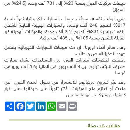
مبيعات مركبات الديزل بنسبة 23% إلى 731 ألف وحدة (24.5% من
السوق)
.
وفي الوقت نفسه، سجلّت مبيعات السيارات الكهربائية نمواً بنسبة
217% لتصبح 248 ألف وحدة، والسيارات الهجينة القابلة للشحن
ارتفعت بنسبة 331% لتصبح 227 ألف وحدة، والمركبات الهجينة غير
القابلة للشحن بنسبة 105% إلى 435 ألف مركبة
.
وفي سائر أنحاء أوروبا، ازدادت مبيعات السيارات الكهربائية بفضل
جهود لتحفيز العرض والطلب
.
وضخّت الحكومات مليارات اليورو من المساعدات لشراء سيارات
صديقة للبيئة، تراوح بين 9 آلاف يورو في ألمانيا و12 ألف يورو في
فرنسا
.
وقد غيّر كثيرون مركباتهم للاستمرار في دخول المدن الكبرى التي
منعت أو تعتزم منع المركبات الأكثر تلويثاً على طرقاتها، على غرار
كوبنهاغن وبروكسل وروما وباريس
.
Print
Email
WhatsApp
LinkedIn
Twitter
انشر
Facebook
مقالات ذات صلة