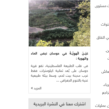
لغت مستوى
نوات
ي اتفاق
عَيْــنُ الْهوِيَّــةُ في حوسان نبض الماء
والهوية :
في قلب الطبيعة الفلسطينية، تقع قرية
حوسان على بُعد ثمانية كيلومترات فقط
تعاش
غرب مدينة بيت لحم، وسط بيئة طبيعية
غنية بالتنوع الجغرافي ...
المزيد
راجع
اشترك معنا في النشرة البريدية
ي البلاد من عمليات