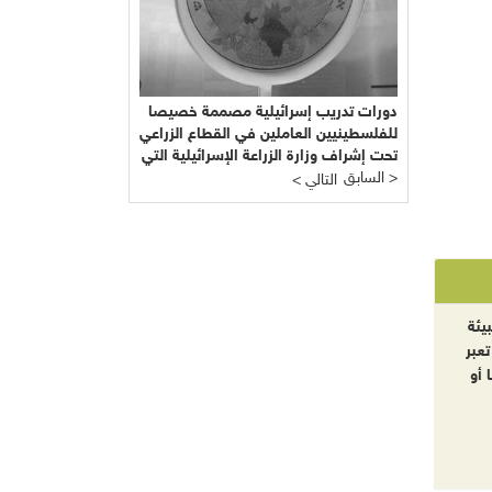
دورات تدريب إسرائيلية مصممة خصيصا
للفلسطينيين العاملين في القطاع الزراعي
تحت إشراف وزارة الزراعة الإسرائيلية التي
السابق >
يرأسها يائير شَمِير نائب ليبرمان رئيس
< التالي
"إسرائيل بيتنا"!!!
يئة
تعبر
 أو