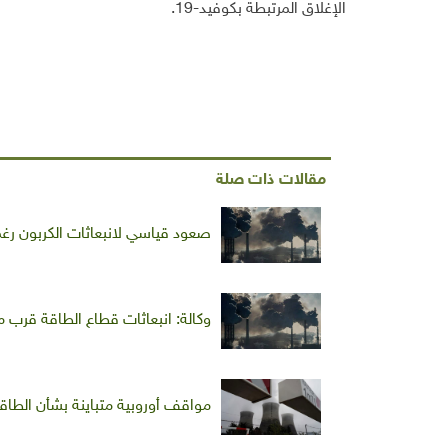
الإغلاق المرتبطة بكوفيد-19.
مقالات ذات صلة
صعود قياسي لانبعاثات الكربون رغم 
وكالة: انبعاثات قطاع الطاقة قرب م
مواقف أوروبية متباينة بشأن الطاقة 