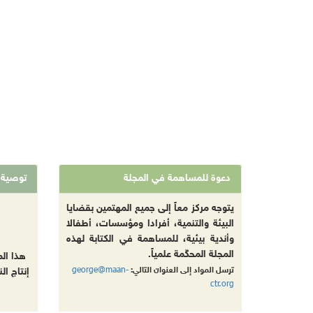
دعوة للمساهمة في المجلة
توصية
يتوجه مركز معاً إلى جميع المهتمين بقضايا
البيئة والتنمية، أفرادا ومؤسسات، أطفالا
وأندية بيئية، للمساهمة في الكتابة لهذه
المجلة المحكّمة علمياً.
هذا ال
george@maan-
ترسل المواد إلى العنوان التالي:
إنتاج ال
ctr.org