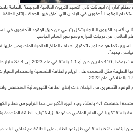
ة، مطلع آذار، إن انبعاثات ثاني أكسيد الكربون العالمية المرتبطة بالطاقة ب
استخدام الوقود الأحفوري في البلدان التي أعاق فيها الجفاف إنتاج الطاقة
ثاني أكسيد الكربون الناتجة بشكل رئيسي عن حرق الوقود الأحفوري في الس
ع العالمي في درجات الحرارة ومنع تغير المناخ الجامح.
ض السريع، كما هو مطلوب لتحقيق أهداف المناخ العالمية المنصوص عليها ف
قياسي جديد".
20 إلى 37.4 مليار طن.
جيا النظيفة مثل المعتمدة على الرياح والطاقة الشمسية واستخدام السيارات
الوقود الأحفوري في البلدان ذات إنتاج الطاقة الكهرومائية المنخفض وان
 هذا التراجع من قطاع الكهرباء.
 بالمئة تقريبا في العام الماضي مدفوعة بزيادة توليد الطاقة المتجددة وت
كما أشار التقرير إلى أن الانبعاثات المرتبطة بالطاقة في الصين ارتفعت 5.2 بالمئة في ظل نمو الطلب على الطاقة مع تعاف