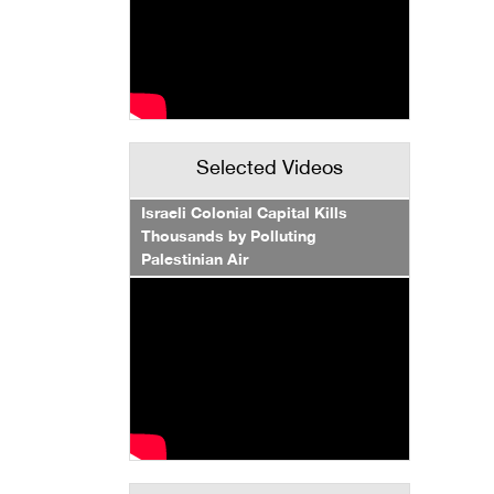
Selected Videos
Israeli Colonial Capital Kills
Thousands by Polluting
Palestinian Air