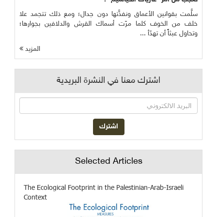
سلَّمت بقوانين الأعماق ونفذَّتها دون جدال؛ ومع ذلك تتجمد علا
خلف من الخوف كلما مرّت أسماك القرش والدلافين بجوارها؛
وتحاول عبثاً أن تهدّأ ...
المزيد
اشترك معنا في النشرة البريدية
Selected Articles
The Ecological Footprint in the Palestinian-Arab-Israeli
Context