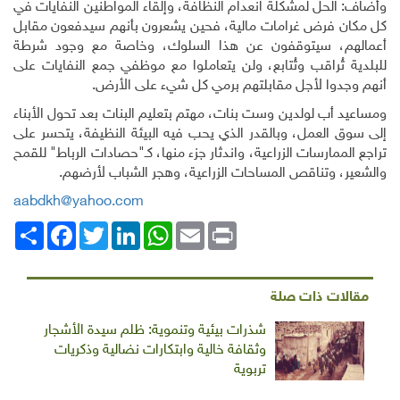
وأضاف: الحل لمشكلة انعدام النظافة، وإلقاء المواطنين النفايات في
كل مكان فرض غرامات مالية، فحين يشعرون بأنهم سيدفعون مقابل
أعمالهم، سيتوقفون عن هذا السلوك، وخاصة مع وجود شرطة
للبلدية تُراقب وتُتابع، ولن يتعاملوا مع موظفي جمع النفايات على
أنهم وجدوا لأجل مقابلتهم برمي كل شيء على الأرض.
ومساعيد أب لولدين وست بنات، مهتم بتعليم البنات بعد تحول الأبناء
إلى سوق العمل، وبالقدر الذي يحب فيه البيئة النظيفة، يتحسر على
تراجع الممارسات الزراعية، واندثار جزء منها، كـ"حصادات الرباط" للقمح
والشعير، وتناقص المساحات الزراعية، وهجر الشباب لأرضهم.
aabdkh@yahoo.com
Print
Email
WhatsApp
LinkedIn
Twitter
انشر
Facebook
مقالات ذات صلة
شذرات بيئية وتنموية: ظلم سيدة الأشجار
وثقافة خالية وابتكارات نضالية وذكريات
تربوية