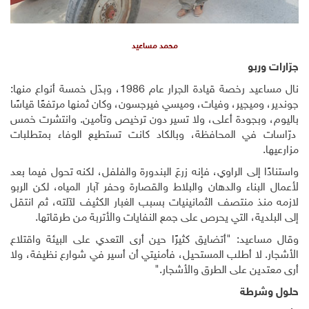
محمد مساعيد
جرّارات وربو
نال مساعيد رخصة قيادة الجرار عام 1986، وبدّل خمسة أنواع منها:
جوندير، وميجير، وفيات، وميسي فيرجسون، وكان ثمنها مرتفعًا قياسًا
باليوم، وبجودة أعلى، ولا تسير دون ترخيص وتأمين. وانتشرت خمس
درّاسات في المحافظة، وبالكاد كانت تستطيع الوفاء بمتطلبات
مزارعيها.
واستنادًا إلى الراوي، فإنه زرعَ البندورة والفلفل، لكنه تحول فيما بعد
لأعمال البناء والدهان والبلاط والقصارة وحفر آبار المياه، لكن الربو
لازمه منذ منتصف الثمانينيات بسبب الغبار الكثيف لآلته، ثم انتقل
إلى البلدية، التي يحرص على جمع النفايات والأتربة من طرقاتها.
وقال مساعيد: "أتضايق كثيرًا حين أرى التعدي على البيئة واقتلاع
الأشجار. لا أطلب المستحيل، فأمنيتي أن أسير في شوارع نظيفة، ولا
أرى معتدين على الطرق والأشجار."
حلول وشرطة