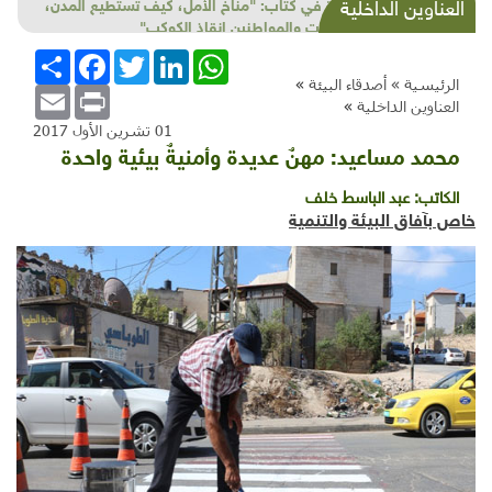
تغوص في أعماق الخليج العربي بحثاً عن
العناوين الداخلية
الأسرار...مصورةٌ عربية تعَجبُ من أمر "عاريات
الخياشيم"
WhatsApp
LinkedIn
Twitter
Facebook
انشر
الرئيسية »
أصدقاء البيئة
»
Email
Print
العناوين الداخلية
»
01 تشرين الأول 2017
محمد مساعيد: مهنٌ عديدة وأمنيةٌ بيئية واحدة
الكاتب:
عبد الباسط خلف
خاص بآفاق البيئة والتنمية