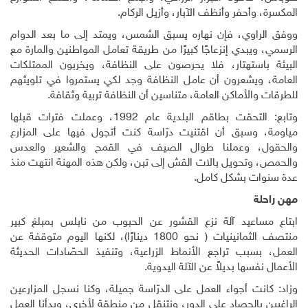
المكسرة، وأحفر وأنظف الآبار، وأزيل الركام.
ووفق الراوي، فإن نهاره يسبق الشمس، ويمتد إلى ما بعد الدوام
الرسمي، ويبدي إنزعاجًا كبيرًا من طريقة تعامل المواطنين والمارة مع
البيئة باستهتار، فلا يحرصون على النظافة، ويخربون الممتلكات
العامة، ويشعرون أن عامل النظافة وجد لكي يستمروا في تلويثهم
للطرقات والأماكن العامة، متناسين أن النظافة تربية وثقافة.
وتابع: التحقت بطاقم البلدية عام 1992، وعملت فترات قبلها
مياومة، وسبق أن اقتنيت درّاسة كنت أتجول فيها على المزارع
والحقول، وعملنا طوال الصيف في القمح والشعير والعدس
والحمص، وتحويل بالات القش إلى تبن، ولكن هذه المهنة انتهت منذ
عدة سنوات بشكل كامل.
مهن راحلة
ابتاع مساعيد آلة نزع القشور عن الحبوب من نابلس بمبلغ كبير
منتصف الثمانينيات ( نحو 1800 دينارًا)، لكنها اليوم متوقفة عن
العمل، بسبب تراجع الأنماط الزراعية، وتنفيذ الحصّادات الحديثة
الأعمال نفسها بديلاً عن الآلة اليدوية.
وزاد: كانت أجواء العمل على الدرّاسة جميلة، وكنا نسجل المزارعين
الراغبين بالحصاد على الدور، ونتنقل من منطقة لأخرى، وبدأنا العمل