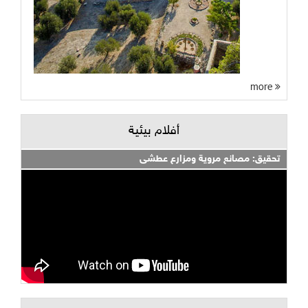
more
أفلام بيئية
تحقيق: مصانع مروية ومزارع عطشى