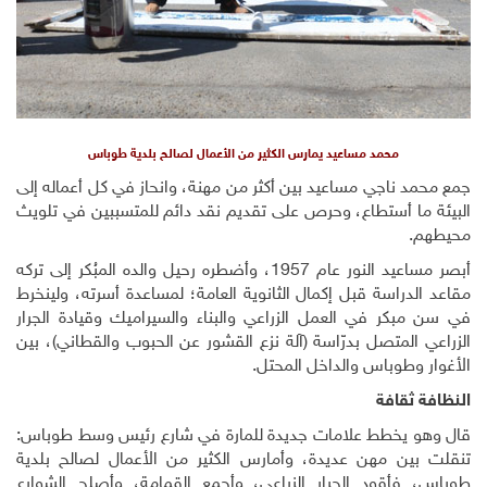
محمد مساعيد يمارس الكثير من الأعمال لصالح بلدية طوباس
جمع محمد ناجي مساعيد بين أكثر من مهنة، وانحاز في كل أعماله إلى
البيئة ما أستطاع، وحرص على تقديم نقد دائم للمتسببين في تلويث
محيطهم.
أبصر مساعيد النور عام 1957، وأضطره رحيل والده المبُكر إلى تركه
مقاعد الدراسة قبل إكمال الثانوية العامة؛ لمساعدة أسرته، ولينخرط
في سن مبكر في العمل الزراعي والبناء والسيراميك وقيادة الجرار
الزراعي المتصل بدرّاسة (آلة نزع القشور عن الحبوب والقطاني)، بين
الأغوار وطوباس والداخل المحتل.
النظافة ثقافة
قال وهو يخطط علامات جديدة للمارة في شارع رئيس وسط طوباس:
تنقلت بين مهن عديدة، وأمارس الكثير من الأعمال لصالح بلدية
طوباس، فأقود الجرار الزراعي، وأجمع القمامة، وأصلح الشوارع