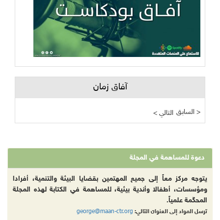
آفاق زمان
السابق >
< التالي
دعوة للمساهمة في المجلة
يتوجه مركز معاً إلى جميع المهتمين بقضايا البيئة والتنمية، أفرادا
ومؤسسات، أطفالا وأندية بيئية، للمساهمة في الكتابة لهذه المجلة
المحكّمة علمياً.
george@maan-ctr.org
ترسل المواد إلى العنوان التالي: