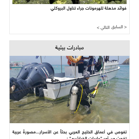
فوائد مذهلة للهرمونات جراء تناول البروكلي
السابق >
< التالي
مبادرات بيئية
تغوص في أعماق الخليج العربي بحثاً عن الأسرار...مصورةٌ عربية
تعَجبُ من أمر "عاريات الخياشيم" :