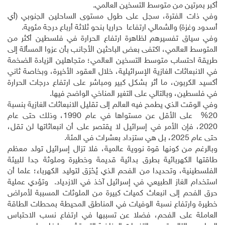
أكبر بمرتين من متوسط التسخين العالمي.
وفي ذات الفترة، سجل على طول مستوى الساحلين الجنوبي (أي
أسدود وغزة) والشمالي ارتفاعا حراريا بنحو ثلاثة أرباع درجة مئوية.
وفي سياق تفسيرهم لظاهرة ارتفاع الحرارة في فلسطين أكثر من
المتوسط العالمي، اكتفى بعض الباحثين الأجانب بأن عزوا المسألة إلى
طريقة احتساب متوسط التسخين العالمي؛ متجاهلين الزيادة الضخمة
في الانبعاثات الغازية الإسرائيلية، خلال العقود الأخيرة، وبخاصة ثاني
أكسيد الكربون، ما أثر بشكل كبير ومباشر على ارتفاع درجات الحرارة
في فلسطين، وبالتالي على التغير المناخي الواضح فيها.
وفي الوقت الذي يطمح فيه العالم إلى تقليل الانبعاثات الغازية بنسبة
20% على الأقل عن مستواها في عام 1990، وذلك حتى عام
2020، فإن الأمر في إسرائيل لا يقتصر على أن انبعاثاتها لن تقل،
حتى عام 2025، بل هي ستزداد بعشرات في المئة.
وبالرغم من كونها قوة نووية عالمية، فلا تزال إسرائيل تولد معظم
طاقتها الكهربائية بطرق بدائية قديمة وخطيرة وملوثة جدا للبيئة
الفلسطينية، وتحديدا من الفحم الذي يُحْرَق لتوليد الكهرباء؛ علما أن
استخدام الغاز الطبيعي في إسرائيل آخذ في الازدياد. وتؤدي عملية
حرق الفحم إلى انبعاث كميات كبيرة من الملوثات المسببة لأمراض
خطيرة وارتفاع نسبة الوفيات في المناطق المحيطة بمحطات الطاقة
العاملة على الفحم، فضلا عن تسببها في ارتفاع نسب الاحتباس