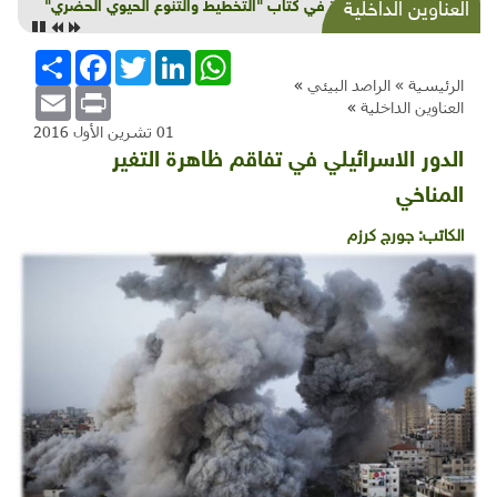
قراءة في كتاب "التخطيط والتنوع الحيوي الحضري"
العناوين الداخلية
WhatsApp
LinkedIn
Twitter
Facebook
انشر
الرئيسية »
الراصد البيئي
»
Email
Print
العناوين الداخلية
»
01 تشرين الأول 2016
الدور الاسرائيلي في تفاقم ظاهرة التغير
المناخي
الكاتب:
جورج كرزم