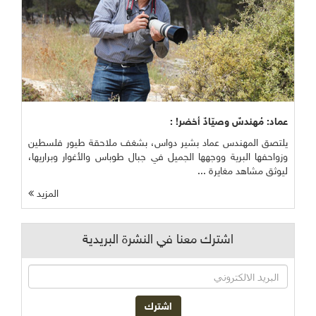
عماد: مُهندسٌ وصيّادٌ أخضر! :
يلتصق المهندس عماد بشير دواس، بشغف ملاحقة طيور فلسطين
وزواحفها البرية ووجهها الجميل في جبال طوباس والأغوار وبراريها،
ليوثق مشاهد مغايرة ...
المزيد
اشترك معنا في النشرة البريدية