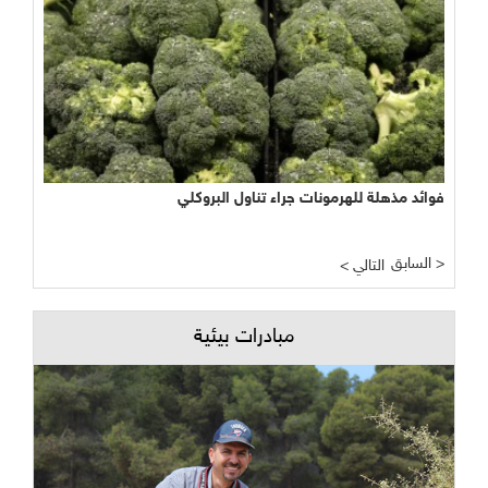
نجاح مبشر وواعد لتجربة الأراضي الرطبة المصطنعة في معالجة
المياه
السابق >
< التالي
مبادرات بيئية