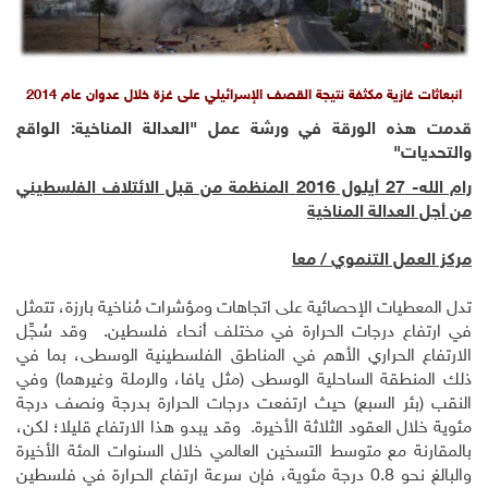
انبعاثات غازية مكثفة نتيجة القصف الإسرائيلي على غزة خلال عدوان عام 2014
قدمت هذه الورقة في
ورشة عمل "العدالة المناخية: الواقع
والتحديات"
رام الله-
27
أيلول 2016 المنظمة من قبل
الائتلاف الفلسطيني
من أجل العدالة المناخية
مركز العمل التنموي / معا
تدل المعطيات الإحصائية على اتجاهات ومؤشرات مُناخية بارزة، تتمثل
في ارتفاع درجات الحرارة في مختلف أنحاء فلسطين. وقد سُجِّل
الارتفاع الحراري الأهم في المناطق الفلسطينية الوسطى، بما في
ذلك المنطقة الساحلية الوسطى (مثل يافا، والرملة وغيرهما) وفي
النقب (بئر السبع) حيث ارتفعت درجات الحرارة بدرجة ونصف درجة
مئوية خلال العقود الثلاثة الأخيرة. وقد يبدو هذا الارتفاع قليلا؛ لكن،
بالمقارنة مع متوسط التسخين العالمي خلال السنوات المئة الأخيرة
والبالغ نحو 0.8 درجة مئوية، فإن سرعة ارتفاع الحرارة في فلسطين