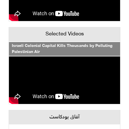
Selected Videos
Israeli Colonial Capital Kills Thousands by Polluting
Palestinian Air
آفاق بودكاست