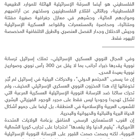
الفلسطيني هو أيضا السرقة الإسرائيلية الهائلة للموارد الطبيعية
الفلسطينية، وبالتالي اقتلاع الفلسطينيين وسلخهم عن أراضيهم
ومواردهم المائية، وحشرهم في معازل جغرافية صغيرة مفتتة
ومتناثرة، ومحاصرة بالمستعمرات والقواعد العسكرية الإسرائيلية
وجيش الاحتلال وجدار الفصل العنصري والطرق الالتفافية المخصصة
لليهود فقط.
_____________
وفي المجال النووي العسكري الإسرائيلي، تملك إسرائيل ترسانة
نووية يقدرها خبراء أجانب بما لا يقل عن 300 رأس نووي وصواريخ
نووية بعيدة المدى.
إن ما يسمى "المجتمع الدولي"، والحركات البيئية في إسرائيل لم تُبْدِ
تخوفاتها إزاء هذا المخزون النووي العسكري الإسرائيلي المخيف، ولم
تحرك ساكنا ضد الترسانة النووية الإسرائيلية العسكرية المرعبة التي
تشكل تهديدا وجوديا ليس فقط على مجرد الوجود الفيزيائي البشري
للشعوب العربية والإسلامية في المنطقة، بل أيضا على جميع أشكال
الحياة البرية والنباتية والحيوانية والبحرية.
إن الغرب الاستعماري الرسمي المنافق بزعامة الولايات المتحدة
الأميركية، "يقيم الدنيا ولا يقعدها" احتجاجا على تجارب كوريا الشمالية
النووية، لكنه يصمت صمت القبور على الترسانة النووية الإسرائيلية