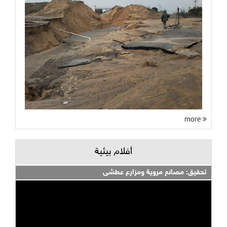
more
أفلام بيئية
تحقيق: مصانع مروية ومزارع عطشى