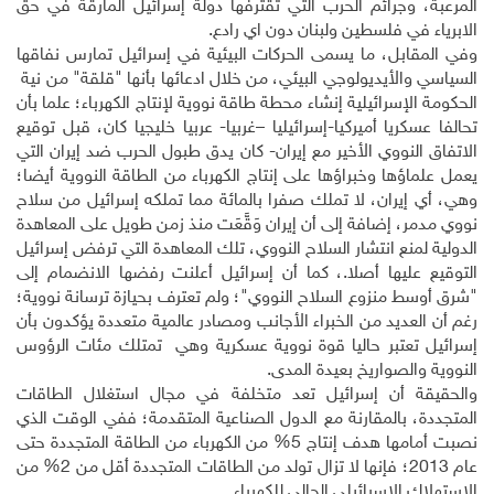
المرعبة، وجرائم الحرب التي تقترفها دولة إسرائيل المارقة في حق
الابرياء في فلسطين ولبنان دون اي رادع.
وفي المقابل، ما يسمى الحركات البيئية في إسرائيل تمارس نفاقها
السياسي والأيديولوجي البيئي، من خلال ادعائها بأنها "قلقة" من نية
الحكومة الإسرائيلية إنشاء محطة طاقة نووية لإنتاج الكهرباء؛ علما بأن
تحالفا عسكريا أميركيا-إسرائيليا –غربيا- عربيا خليجيا كان، قبل توقيع
الاتفاق النووي الأخير مع إيران- كان يدق طبول الحرب ضد إيران التي
يعمل علماؤها وخبراؤها على إنتاج الكهرباء من الطاقة النووية أيضا؛
وهي، أي إيران، لا تملك صفرا بالمائة مما تملكه إسرائيل من سلاح
نووي مدمر، إضافة إلى أن إيران وَقَّعَت منذ زمن طويل على المعاهدة
الدولية لمنع انتشار السلاح النووي، تلك المعاهدة التي ترفض إسرائيل
التوقيع عليها أصلا.، كما أن إسرائيل أعلنت رفضها الانضمام إلى
"شرق أوسط منزوع السلاح النووي"؛ ولم تعترف بحيازة ترسانة نووية؛
رغم أن العديد من الخبراء الأجانب ومصادر عالمية متعددة يؤكدون بأن
إسرائيل تعتبر حاليا قوة نووية عسكرية وهي تمتلك مئات الرؤوس
النووية والصواريخ بعيدة المدى.
والحقيقة أن إسرائيل تعد متخلفة في مجال استغلال الطاقات
المتجددة، بالمقارنة مع الدول الصناعية المتقدمة؛ ففي الوقت الذي
نصبت أمامها هدف إنتاج 5% من الكهرباء من الطاقة المتجددة حتى
عام 2013؛ فإنها لا تزال تولد من الطاقات المتجددة أقل من 2% من
الاستهلاك الإسرائيلي الحالي للكهرباء.