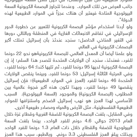
الموارد الطبيعية من قبل الإنسان، في حين تمثل السعة البيولوجية
جانب العرض من تلك الموارد. وعندما تتجاوز البصمة الكربونية السعة
البيولوجية المتاحة فيعتبر أن هناك عجزاً في الموارد الطبيعية لهذه
الدولة".
ولو أردنا استخدام مؤشر البصمة الكربونية للتعبير عن خطورة الدور
الإسرائيلي في تفاقم الانبعاثات الغازية في المنطقة وبالتالي دورها
في التغير المناخي الحاصل؛ سنجد عندئذ بأن إسرائيل تملك أكبر
البصمات الكربونية في العالم.
ولو علمنا أيضا أن المعدل العالمي للبصمة الكربونيةهو نحو 22 دونما
للفرد، فعندئذ، سنجد أن الولايات المتحدة تتصدر هذا السلم؛ إذ إن
البصمة الكربونية لديها 95 دونما للفرد، ثم تليها كندا: 64 دونما للفرد،
وفي المرتبة الثالثة إسرائيل: 53 دونما للفرد. وبينما ينقص الولايات
المتحدة 46 دونما للفرد (العجز في الموارد الطبيعية)؛ فإن إسرائيل
ينقصها 49 دونما للفرد، وبهذا تكون هذه أكبر فجوة عالمية بين
المطلوب (البصمة الكربونية) والموجود (السعة البيولوجية). السبب
الأساسي لهذا العجز هو نهب إسرائيل الضخم واستنزافها للموارد
الطبيعية الفلسطينية، مثل الأرض والمياه ومصادر طبيعية أخرى.
وفي المقابل، بلغت البصمة الكربونية للضفة الغربية وقطاع غزة خلال
العام 2013 حوالي 4.6 دونم للفرد الواحد، بينما بلغت السعة
البيولوجية للضفة والقطاع خلال ذات العام 1.3 دونما للفرد الواحد
وبذلك يبلغ العجز الفلسطيني 3.3 دونم
.
وبالطبع، سبب هذا العجز