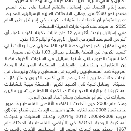
الحراري وبالتالي تسريع التغيرات المناخية التي تشهدها فلسطين.
ويعد إنتاج الكهرباء في إسرائيل والقائم أساسا على حرق الفحم،
مصدر نحو 60% من إجمالي الانبعاثات الغازية الإسرائيلية المدنية.
ومن المتوقع أن يتضاعف استهلاك الكهرباء في إسرائيل حتى العام
2025، ما سيضاعف كمية غازات الدفيئة المنبعثة.
وفي إسرائيل ينبعث أكثر من 12 طن غازات دفيئة للفرد سنويا، أي
أكثر من المتوسط للفرد في الدول الأوروبية والبالغ 10.5 طن.
وفي المقابل، قدر إجمالي حصة الفرد الفلسطيني من انبعاثات ثاني
أكسيد الكربون في الضفة والقطاع بحوالي 1.03 طن/ فرد سنويا.
كما تسببت الحروب التي شنتها إسرائيل في السنوات الأخيرة، فضلا
عن المناورات والتدريبات والعمليات العسكرية العدوانية اليومية
الموجهة ضد الفلسطينيين والعرب في فلسطين ولبنان وغيرهما، في
انبعاث مئات ملايين الأطنان من ثاني أكسيد الكربون وسائر غازات
الدفيئة. وتعادل كمية ثاني أكسيد الكربون المنبعثة نتيجة للنشاطات
العسكرية الإسرائيلية العدوانية تلك الكمية الناتجة عن تسيير ملايين
السيارات في شوارع فلسطين وسائر أنحاء الوطن العربي.
ومنذ عام 2000 حين اندلعت انتفاضة الأقصى الفلسطينية، مرورا
بحرب تموز 2006 ضد لبنان، وانتهاءً بحروب الإبادة على قطاع غزة (أي
حروب 2008-2009، 2012 و2014)، وكذلك العمليات والتحركات
العسكرية اليومية المكثفة في الأراضي الفلسطينية المحتلة عام
1967؛ منذئذ تقدر كميات الوقود التي استهلكتها الآليات والمعدات