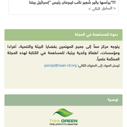
يرأسها يائير شَمِير نائب ليبرمان رئيس "إسرائيل بيتنا"!!!
السابق >
< التالي
دعوة للمساهمة في المجلة
يتوجه مركز معاً إلى جميع المهتمين بقضايا البيئة والتنمية، أفرادا
ومؤسسات، أطفالا وأندية بيئية، للمساهمة في الكتابة لهذه المجلة
المحكّمة علمياً.
george@maan-ctr.org
ترسل المواد إلى العنوان التالي:
توصية