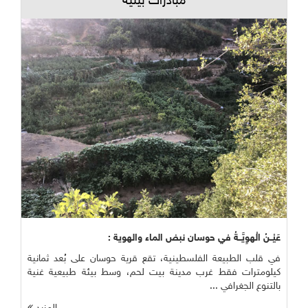
مبادرات بيئية
عَيْــنُ الْهوِيَّــةُ في حوسان نبض الماء والهوية :
في قلب الطبيعة الفلسطينية، تقع قرية حوسان على بُعد ثمانية
كيلومترات فقط غرب مدينة بيت لحم، وسط بيئة طبيعية غنية
بالتنوع الجغرافي ...