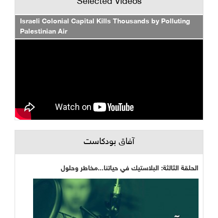
Selected Videos
Israeli Colonial Capital Kills Thousands by Polluting
Palestinian Air
آفاق بودكاست
الحلقة الثالثة: البلاستيك في حياتنا...مخاطر وحلول