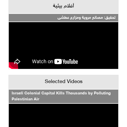
أفلام بيئية
تحقيق: مصانع مروية ومزارع عطشى
Selected Videos
Israeli Colonial Capital Kills Thousands by Polluting
Palestinian Air