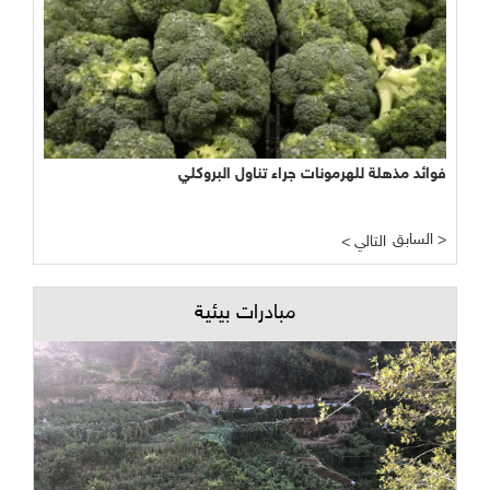
فوائد مذهلة للهرمونات جراء تناول البروكلي
السابق >
< التالي
مبادرات بيئية