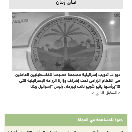
آفاق زمان
دورات تدريب إسرائيلية مصممة خصيصا للفلسطينيين العاملين
في القطاع الزراعي تحت إشراف وزارة الزراعة الإسرائيلية التي
يرأسها يائير شَمِير نائب ليبرمان رئيس "إسرائيل بيتنا"!!!
السابق >
< التالي
دعوة للمساهمة في المجلة