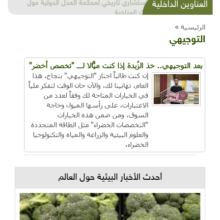
شذرات بيئية وتنموية...بنية تحتية وحلويات قبيحة
العناوين الداخلية
وحاكورة ونوبل وزيتون و"سيباط"
الرئيسية »
التوجيهي
بعد التوجيهي.. خذ الزُبدة إذا كنت ميّالاً لـــ "تخصص أخضر"
إن كنت طالباً اجتاز "التوجيهي" بنجاح، هذا
العام، تهانينا لك، والآن حان الوقت لتفكر ملياً
في الخيارات المتاحة لك وفقاً لعدد من
الاعتبارات، على رأسها الميول وحاجة
السوق، ومن ضمن هذه الخيارات
"التخصصات الخضراء" مثل الطاقة المتجددة
والعلوم البيئية والزراعة والمياه والتكنولوجيا
الخضراء،
أحدث الأخبار البيئية حول العالم