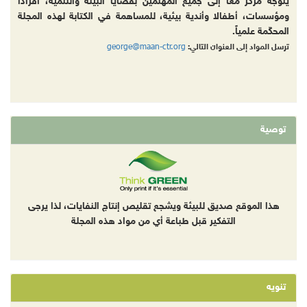
يتوجه مركز معاً إلى جميع المهتمين بقضايا البيئة والتنمية، أفرادا
ومؤسسات، أطفالا وأندية بيئية، للمساهمة في الكتابة لهذه المجلة
المحكّمة علمياً.
george@maan-ctr.org
ترسل المواد إلى العنوان التالي:
توصية
هذا الموقع صديق للبيئة ويشجع تقليص إنتاج النفايات، لذا يرجى
التفكير قبل طباعة أي من مواد هذه المجلة
تنويه