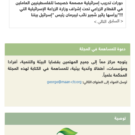
دورات تدريب إسرائيلية مصممة خصيصا للفلسطينيين العاملين
في القطاع الزراعي تحت إشراف وزارة الزراعة الإسرائيلية التي
يرأسها يائير شَمِير نائب ليبرمان رئيس "إسرائيل بيتنا"!!!
السابق >
< التالي
دعوة للمساهمة في المجلة
يتوجه مركز معاً إلى جميع المهتمين بقضايا البيئة والتنمية، أفرادا
ومؤسسات، أطفالا وأندية بيئية، للمساهمة في الكتابة لهذه المجلة
المحكّمة علمياً.
george@maan-ctr.org
ترسل المواد إلى العنوان التالي:
توصية