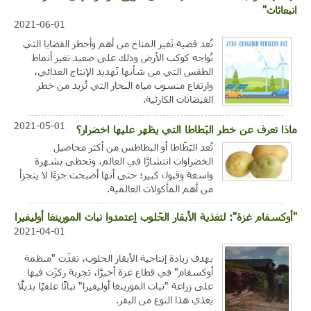
انبعاثات"
2021-06-01
تُعد قضية تَغير المناخ من أهم وأخطر القضايا التي
تُواجه كوكب الأرض وذلك على صعيد تغير أنماط
الطقس التي من شأنها تَهديد الإنتاج الغذائي،
وارتفاع منسوب مياه البحار التي تُزيد من خطر
الفيضانات الكارثية.
2021-05-01
ماذا تعرف عن خطر البَطاطا التي يظهر عليها اخضرار؟
تُعد البَطَاطا أو البطاطس من أكثر محاصيل
الخضراوات انتشارًا في العالم، وتحظى بشهرة
واسعة وقبول كبير؛ حتى أنها أصبحت جزءًا لا يتجزأ
من أهم المأكولات العالمية.
"أوكسفام غزة": لتغذية الأبقار الحَلوب اِعتمدوا نبات المورينغا أوليفيرا
2021-04-01
بهدف زيادة إنتاجية الأبقار الحلوب، نفذّت "منظمة
أوكسفام" في قطاع غزة أخيرًا، تجربة ركزّت فيها
على زراعة "نبات المورينغا أوليفيرا" نباتًا علفيًا بديلًا
يغذي هذا النوع من البقر.