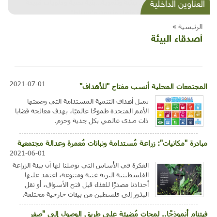
شذرات بيئية وتنموية...بنية تحتية وحلويات قبيحة
العناوين الداخلية
وحاكورة ونوبل وزيتون و"سيباط"
الرئيسية »
أصدقاء البيئة
2021-07-01
المجتمعات المحلية أنسب مفتاح "للأهداف"
تمثل أهداف التنمية المستدامة التي وضعتها
الأمم المتحدة طموحًا عالميًا، بهدف معالجة قضايا
ذات صدى عالمي بكل جدية وحزم.
مبادرة "مكانيات": زراعة مُستدامة ونباتات مُعمرة وعدالة مجتمعية
2021-06-01
الفكرة في الأساس التي توصلنا لها أن بيئة الزراعة
الفلسطينية البرية غنية ومتنوعة، اعتمد عليها
أجدادنا مصدرًا للغذاء قبل فتح الأسواق، أو نقل
البذور إلى فلسطين من بيئات خارجية مختلفة.
فيتنام أنموذجًا.. لمحات مُضيئة على طريق الوصول إلى "صفر