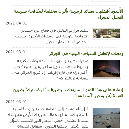
الأَسود أفضلها.. مصائد فرمونية بألوان مختلفة لمكافحة سوسة
النخيل الحمراء
2021-04-01
يتكبد مزارعو النخيل في قطاع غزة خسائر
اقتصادية متوالية في السنوات الأخيرة، بسبب
انخفاض أسعار ثمار النخيل.
2021-03-01
ومضات لإنعاش السياحة البيئية في الجزائر
صحراء ذهبية وسهول شاسعة وغابات كثيفة
وشريط ساحلي، تنوع ساحر يميز الطبيعة في
"أكبر دول في قارة إفريقيا" إذ تتربع الجزائر على
مساحة 2.382 كم².
إدمانه على هذا المنوال سيفتك بالبشرية..."البلاستيك" بصَريح
العبارة يُنذر ونحن "لَسنا هنا"
2021-03-01
قبل أيام ذهبت إلى منطقة جبلية جنوب قلقيلية
للتنزه والاستمتاع بجمال الطبيعة، الأرض مفروشة
ببساط عشبي أخضر، أشجار اللوز اكتست بالنوَّار،
منها الأبيض وبعضها المتورد، شقائق النعمان