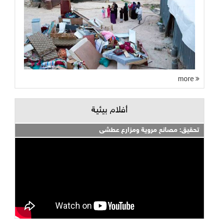
more
أفلام بيئية
تحقيق: مصانع مروية ومزارع عطشى