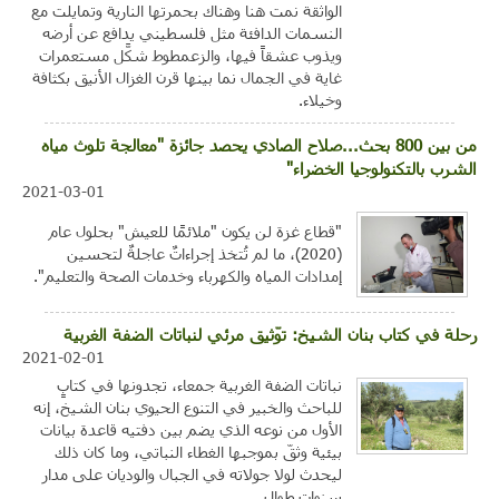
الواثقة نمت هنا وهناك بحمرتها النارية وتمايلت مع
النسمات الدافئة مثل فلسطيني يدافع عن أرضه
ويذوب عشقاً فيها، والزعمطوط شكَّل مستعمرات
غاية في الجمال نما بينها قرن الغزال الأنيق بكثافة
وخيلاء.
من بين 800 بحث...صلاح الصادي يحصد جائزة "معالجة تلوث مياه
الشرب بالتكنولوجيا الخضراء"
2021-03-01
"قطاع غزة لن يكون "ملائمًا للعيش" بحلول عام
(2020)، ما لم تُتخذ إجراءاتٌ عاجلةٌ لتحسين
إمدادات المياه والكهرباء وخدمات الصحة والتعليم".
رحلة في كتاب بنان الشيخ: توّثيق مرئي لنباتات الضفة الغربية
2021-02-01
نباتات الضفة الغربية جمعاء، تجدونها في كتابٍ
للباحث والخبير في التنوع الحيوي بنان الشيخ، إنه
الأول من نوعه الذي يضم بين دفتيه قاعدة بيانات
بيئية وثقّ بموجبها الغطاء النباتي، وما كان ذلك
ليحدث لولا جولاته في الجبال والوديان على مدار
سنوات طوال.