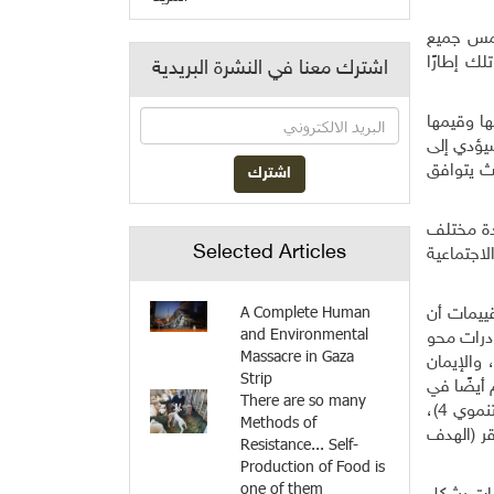
تمس جميع
ك إطارًا
اشترك معنا في النشرة البريدية
ا وقيمها
سيؤدي إلى
ث يتوافق
دة مختلف
Selected Articles
اجتماعية
A Complete Human
قييمات أن
and Environmental
ادرات محو
Massacre in Gaza
 والإيمان
Strip
اواة بين الجنسين (الهدف التنموي 5)، بل سيساهم أيضًا في
There are so many
تقويم الأمن الغذائي (الهدف التنموي 2)، وتحسين أنظمة إدارة المياه والبيئة القابلة للتكيف (الهدف التنموي 6)، والتعليم (الهدف التنموي 4)،
Methods of
هلاك المسؤولة (الهدف التنموي 12)، ومحاربة الفقر (الهدف
Resistance... Self-
Production of Food is
one of them