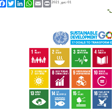
book
Twitter
LinkedIn
WhatsApp
Email
Print
01 تموز 2021
ف"