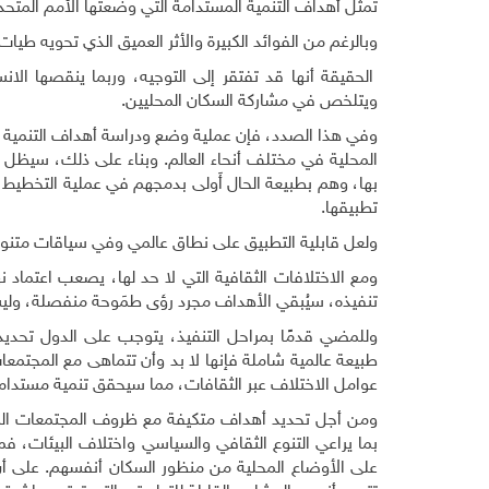
تمثل أهداف التنمية المستدامة التي وضعتها الأمم المتح
وبالرغم من الفوائد الكبيرة والأثر العميق الذي تحويه طي
الحقيقة أنها قد تفتقر إلى التوجيه، وربما ينقصها الا
ويتلخص في مشاركة السكان المحليين.
وفي هذا الصدد، فإن عملية وضع ودراسة أهداف التنمية ا
المحلية في مختلف أنحاء العالم. وبناء على ذلك، سيظل 
تطبيقها.
ولعل قابلية التطبيق على نطاق عالمي وفي سياقات متنوعة
ومع الاختلافات الثقافية التي لا حد لها، يصعب اعتما
تنفيذه، سيُبقي الأهداف مجرد رؤى طمَوحة منفصلة، وليس
وللمضي قدمًا بمراحل التنفيذ، يتوجب على الدول تحديد 
طبيعة عالمية شاملة فإنها لا بد وأن تتماهى مع المجتمعا
عوامل الاختلاف عبر الثقافات، مما سيحقق تنمية مستدامة
ومن أجل تحديد أهداف متكيفة مع ظروف المجتمعات المحل
بما يراعي التنوع الثقافي والسياسي واختلاف البيئات، 
على الأوضاع المحلية من منظور السكان أنفسهم. على أن 