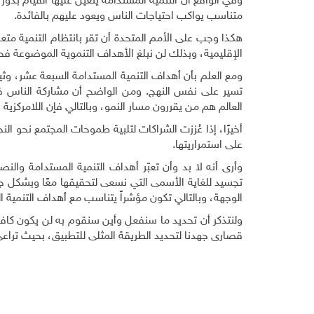
وفي الواقع أن التنمية المستدامة يتعين عليها القيام بدور
متناسب يواكب احتياجات الناس ويعود عليهم بالفائدة.
هكذا وجب على الأمم المتحدة أن تقر بانتظام التنمية متع
الإقليمية، وبذلك لن نبلغ الأهداف التنموية الموضوعة ف
ومع العلم بأن أهداف التنمية المستدامة السبعة عشر، وثي
تسير على نفس النهج. ومن الواضح أن مشاركة الناس في
العالم هم من يقررون مسار النمو، وبالتالي فإن اللامركزي
أخيرًا، إذا عُززت الشراكات لتلبية طموحات المجتمع نحو ا
على استمراريتها.
وأرى أنه لا بد وأن تعبّر أهداف التنمية المستدامة وال
تجسيد للغاية الأسمى التي نسعى لتحقيقها معًا وبشكل جم
الوجهة، وبالتالي تكون مؤشراً يتناسب مع أهداف التنمية ا
ولنتذكر أن تحديد ما سنفعل وأين سنقوم به لن يكون كافيً
قصارى جهدنا لتحديد الطريقة المثلى للتطبيق، بحيث تراع