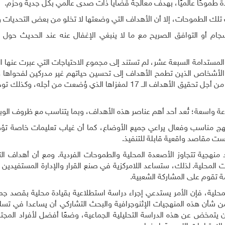
دة طموحًا عالميًا، بهدف معالجة قضايا ذات صدى عالمي بكل جدية وحزم.
ات تلك الطموحات، إلا أن الأهداف التي وضعتها لا تخلو من بعض التحديات و
نسجام أو التوافق الصريح مع ما لا ينبغي الإغفال عنه عند الحديث حول ا
لمستدامة السبعة عشر، لم تستند إلى مجموع الاحتياجات التي عبرت عنها ا
الأشخاص الذين تطمح الأهداف إلى تحسين حياتهم غير مدركين لفحواها ولا
بها، وهم بطبيعة الحال أَولى بدمجهم في عملية التخطيط من أجل تحقيق الأهداف الــ 17 لمغزاها الذي وُضعت من
 واسعة؛ تُعد أحد أهم عناصر هذه الأهداف، وبما يتناسب مع ظروف الوباء 
د نهج مناسب وفعال يراعي جميع الأوضاع، كما أن غياب تعليمات خاصة تؤ
ت مقاصد واقعية قابلة للتنفيذ.
منهجية تتجاوز الأصعدة المحلية والطموحات الفردية. ومع أن أهداف الت
ت المحلية. لذلك، ستساعد اللامركزية في صنع القرار والإدارة المستفيدين
 تقوم على المشاركة الشعبية.
ية، فإن الأمر يستدعي إجراء دراسة استطلاعية بقيادة محلية بقصد جمع 
فمن شأن هذه المنهجيات الإثنوجرافية والبحث التشاركي أن يساعدا في تسل
يتمخض عن هذه الدراسة التحليلية الجماعية، وضعًا أفضل لأفراد المجتم