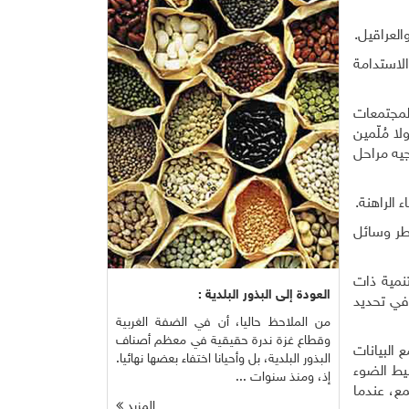
العراقيل.
لاستدامة
لمجتمعات
 مُلّمين
 أجله، وكذلك توجيه مراحل
الراهنة.
طر وسائل
نمية ذات
العودة إلى البذور البلدية :
 في تحديد
من الملاحظ حاليا، أن في الضفة الغربية
وقطاع غزة ندرة حقيقية في معظم أصناف
البيانات
البذور البلدية، بل وأحيانا اختفاء بعضها نهائيا.
يط الضوء
إذ، ومنذ سنوات ...
ع، عندما
المزيد