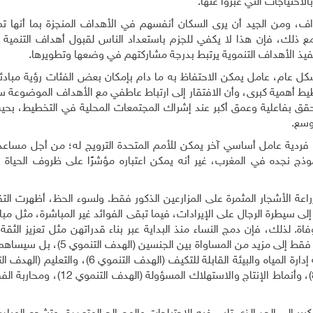
احتياجات التي عبرّوا عنها.
هداف، ومن الجيد أن يرى السكان أنفسهم في الأهداف المنجزة بما أنها 
 ذلك، فإن هذا لا يكفي للجزم باستعداد الناس لقبول أهداف التنمية تل
 تنفيذ الأهداف التنموية يرتبط بدرجة مشاركتهم في وضعها وتطويرها.
كل عام، عامل يمكن الاحتفاظ به ما دام بإمكان بعض الفئات رؤية مبادئه
تخطيط أهمية كبرى، وأن الافتقار إلى ارتباط عاطفي مع الأهداف الموضوعة 
تحقق بفاعلية وعمق أكبر عند إشراك المجتمعات المحلية في التخطيط، بحي
وسع.
ة فردية عامل أساسي آخر يمكن للأمم المتحدة الترويج له؛ من أجل مساع
ذج نجده في المغرب، غير أنه يمكن اعتباره مؤشرًا على ظروف الحياة ال
اعة الأشجار المثمرة على المزارعين الذكور فقط. ولسوء الحظ، أظهرت الت
 إلى سيطرة الرجال على الإيرادات، فيما تبقى الفوائد غير المباشرة، مثل مب
. لذلك، فإن دمج النساء منذ البداية عبر بناء قدراتهن مثل تعزيز الثقة،
بالذات، وتحرّي أفكارهن الزراعية من أجل التغيير؛ لن يؤدي فقط إلى مزيد من المس
وتوفير العمل الكريم والنمو الاقتصادي (الهدف التنموي 8)، وأنماط الإنتاج والاست