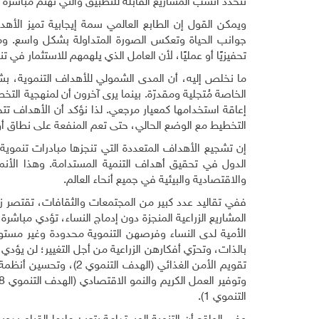
تتحدد أنسب المشاريع القابلة للتطبيق والتي تهتم مباشرة بال
ويمكن القول إن الطابع العالمي سمة إيجابية تميز الأ
جوانب الحياة وتعكس الصورة المتداولة بشكل واسع. ومع
تحفيزيًا أو عمليًا، لأن العامل الذي يلهمهم للاستثمار في
ما نخلص إليه، أن المدى الشمولي للأهداف التنموية، بش
الخاصة مُتجلية ومقدرّة. بينما يرى آخرون أن لمنهجية ال
إعاقة استخدامها كمعيار مرجعي. لذا نؤكد أن الأهداف ت
التخطيط مع الوضع الحالي، حتى تعم المنفعة على نطاق أ
إن تشجيع الأهداف المتعددة التي تنجزها مبادرات تنموي
الدول في تحقيق أهداف التنمية المستدامة. وهذا الأنمو
والاقتصادية والبيئية في جميع أنحاء العالم.
ففي تقاليد عدد كبير من المجتمعات والثقافات، تقتصر زر
المشاريع الزراعية المنجزة دون إدماج النساء، تؤدي مباشرة
الأمية لدى النساء وفرصهن التنموية محدودة وغير مستوفاة
التنموي 1).