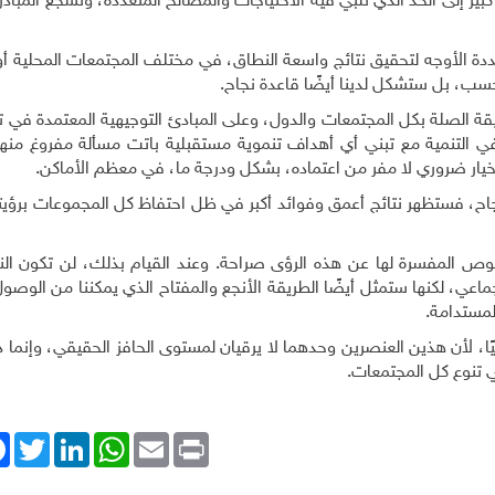
 كبير إلى الحد الذي تلبي فيه الاحتياجات والمصالح المتعددة، وتشجع المبا
ددة الأوجه لتحقيق نتائج واسعة النطاق، في مختلف المجتمعات المحلية أو
حسب، بل ستشكل لدينا أيضًا قاعدة نجاح.
قة الصلة بكل المجتمعات والدول، وعلى المبادئ التوجيهية المعتمدة في ت
 التنمية مع تبني أي أهداف تنموية مستقبلية باتت مسألة مفروغ منه
ة خيار ضروري لا مفر من اعتماده، بشكل ودرجة ما، في معظم الأماكن.
لنجاح، فستظهر نتائج أعمق وفوائد أكبر في ظل احتفاظ كل المجموعات برؤيت
نصوص المفسرة لها عن هذه الرؤى صراحة. وعند القيام بذلك، لن تكون الن
اعي، لكنها ستمثل أيضًا الطريقة الأنجع والمفتاح الذي يمكننا من الوصو
لمستدامة.
ا، لأن هذين العنصرين وحدهما لا يرقيان لمستوى الحافز الحقيقي، وإنما د
ي تنوع كل المجتمعات.
ok
Twitter
LinkedIn
WhatsApp
Email
Print