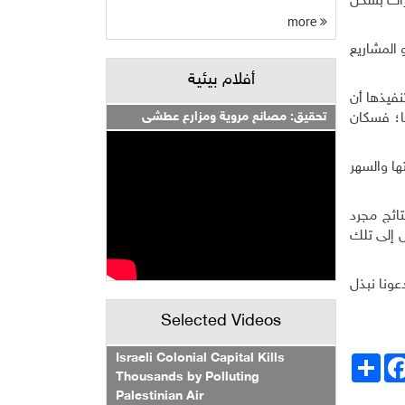
درات بشكل
more
 المشاريع
أفلام بيئية
نفيذها أن
تحقيق: مصانع مروية ومزارع عطشى
ا؛ فسكان
ها والسهر
تائج مجرد
ل إلى تلك
عونا نبذل
Selected Videos
Israeli Colonial Capital Kills
انشر
Facebo
Thousands by Polluting
Palestinian Air