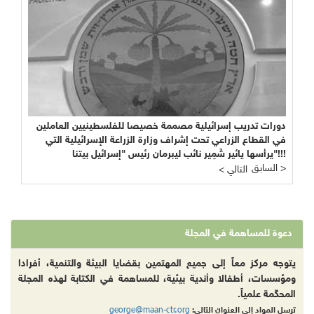
دراسة: "التنمية" بالتمويل الأجنبي وهم أم حقيقة؟
السابق >
< التالي
دعوة للمساهمة في المجلة
يتوجه مركز معاً إلى جميع المهتمين بقضايا البيئة والتنمية، أفرادا
ومؤسسات، أطفالا وأندية بيئية، للمساهمة في الكتابة لهذه المجلة
المحكّمة علمياً.
george@maan-ctr.org
ترسل المواد إلى العنوان التالي: