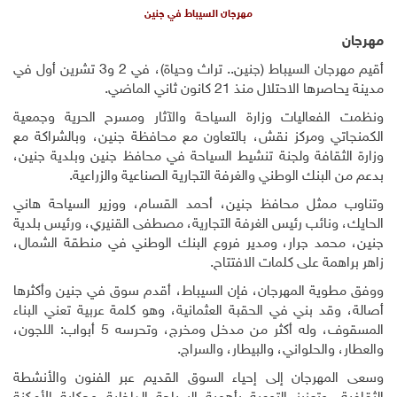
مهرجان السيباط في جنين
مهرجان
أقيم مهرجان السيباط (جنين.. تراث وحياة)، في 2 و3 تشرين أول في
مدينة يحاصرها الاحتلال منذ 21 كانون ثاني الماضي.
ونظمت الفعاليات وزارة السياحة والآثار ومسرح الحرية وجمعية
الكمنجاتي ومركز نقش، بالتعاون مع محافظة جنين، وبالشراكة مع
وزارة الثقافة ولجنة تنشيط السياحة في محافظ جنين وبلدية جنين،
بدعم من البنك الوطني والغرفة التجارية الصناعية والزراعية.
وتناوب ممثل محافظ جنين، أحمد القسام، ووزير السياحة هاني
الحايك، ونائب رئيس الغرفة التجارية، مصطفى القنيري، ورئيس بلدية
جنين، محمد جرار، ومدير فروع البنك الوطني في منطقة الشمال،
زاهر براهمة على كلمات الافتتاح.
ووفق مطوية المهرجان، فإن السيباط، أقدم سوق في جنين وأكثرها
أصالة، وقد بني في الحقبة العثمانية، وهو كلمة عربية تعني البناء
المسقوف، وله أكثر من مدخل ومخرج، وتحرسه 5 أبواب: اللجون،
والعطار، والحلواني، والبيطار، والسراج.
وسعى المهرجان إلى إحياء السوق القديم عبر الفنون والأنشطة