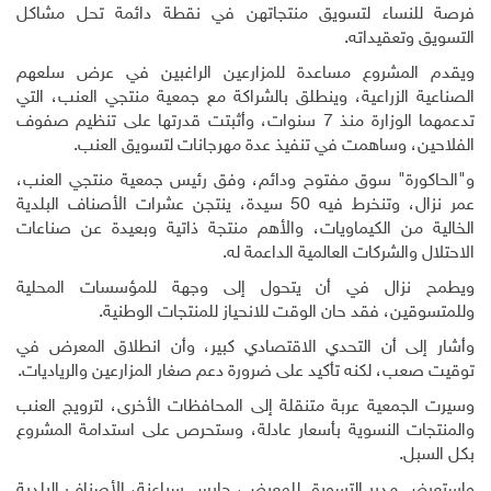
فرصة للنساء لتسويق منتجاتهن في نقطة دائمة تحل مشاكل
التسويق وتعقيداته.
ويقدم المشروع مساعدة للمزارعين الراغبين في عرض سلعهم
الصناعية الزراعية، وينطلق بالشراكة مع جمعية منتجي العنب، التي
تدعمهما الوزارة منذ 7 سنوات، وأثبتت قدرتها على تنظيم صفوف
الفلاحين، وساهمت في تنفيذ عدة مهرجانات لتسويق العنب.
و"الحاكورة" سوق مفتوح ودائم، وفق رئيس جمعية منتجي العنب،
عمر نزال، وتنخرط فيه 50 سيدة، ينتجن عشرات الأصناف البلدية
الخالية من الكيماويات، والأهم منتجة ذاتية وبعيدة عن صناعات
الاحتلال والشركات العالمية الداعمة له.
ويطمح نزال في أن يتحول إلى وجهة للمؤسسات المحلية
وللمتسوقين، فقد حان الوقت للانحياز للمنتجات الوطنية.
وأشار إلى أن التحدي الاقتصادي كبير، وأن انطلاق المعرض في
توقيت صعب، لكنه تأكيد على ضرورة دعم صغار المزارعين والرياديات.
وسيرت الجمعية عربة متنقلة إلى المحافظات الأخرى، لترويج العنب
والمنتجات النسوية بأسعار عادلة، وستحرص على استدامة المشروع
بكل السبل.
واستعرض مدير التسويق للمعرض، حابس سباعنة، الأصناف البلدية