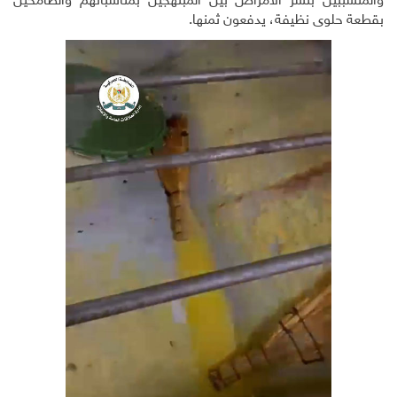
والمتسببين بنشر الأمراض بين المبتهجين بمناسباتهم والطامحين
بقطعة حلوى نظيفة، يدفعون ثمنها.