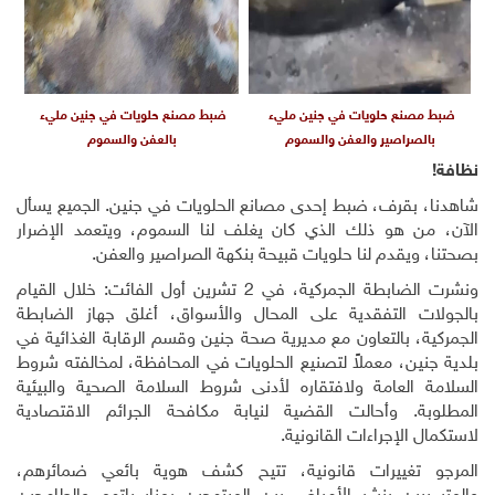
ضبط مصنع حلويات في جنين مليء
ضبط مصنع حلويات في جنين مليء
بالصراصير والعفن والسموم
بالعفن والسموم
نظافة!
شاهدنا، بقرف، ضبط إحدى مصانع الحلويات في جنين. الجميع يسأل
الآن، من هو ذلك الذي كان يغلف لنا السموم، ويتعمد الإضرار
بصحتنا، ويقدم لنا حلويات قبيحة بنكهة الصراصير والعفن.
ونشرت الضابطة الجمركية، في 2 تشرين أول الفائت: خلال القيام
بالجولات التفقدية على المحال والأسواق، أغلق جهاز الضابطة
الجمركية، بالتعاون مع مديرية صحة جنين وقسم الرقابة الغذائية في
بلدية جنين، معملاً لتصنيع الحلويات في المحافظة، لمخالفته شروط
السلامة العامة ولافتقاره لأدنى شروط السلامة الصحية والبيئية
المطلوبة. وأحالت القضية لنيابة مكافحة الجرائم الاقتصادية
لاستكمال الإجراءات القانونية.
المرجو تغييرات قانونية، تتيح كشف هوية بائعي ضمائرهم،