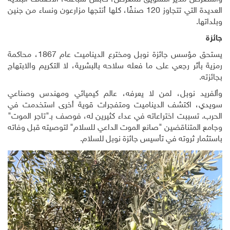
العديدة التي تتجاوز 120 صنفًا، كلها أنتجها مزارعون ونساء من جنين
وبلداتها.
جائزة
يستحق مؤسس جائزة نوبل ومخترع الديناميت عام 1867، محاكمة
رمزية بأثر رجعي على ما فعله سلاحه بالبشرية، لا التكريم والابتهاج
بجائزته.
وألفريد نوبل، لمن لا يعرفه، عالم كيميائي ومهندس وصناعي
سويدي، اكتشف الديناميت ومتفجرات قوية أخرى استخدمت في
الحرب. تسببت اختراعاته في عداء كثيرين له، فوصف بـ"تاجر الموت"
وجامع المتناقضين "صانع الموت الداعي للسلام" لتوصيته قبل وفاته
باستثمار ثروته في تأسيس جائزة نوبل للسلام.