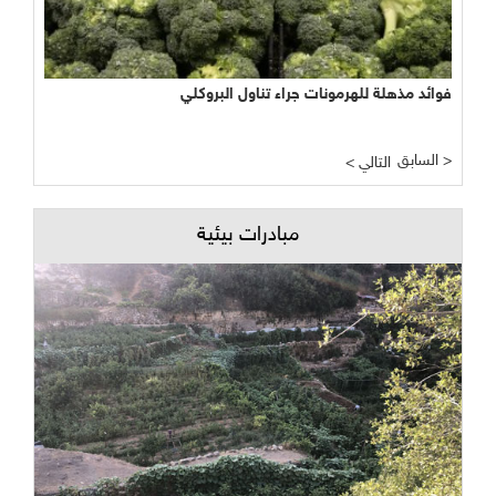
نجاح مبشر وواعد لتجربة الأراضي الرطبة المصطنعة في معالجة
المياه
السابق >
< التالي
مبادرات بيئية