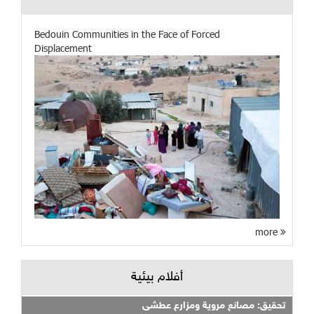
Bedouin Communities in the Face of Forced
Displacement
more
أفلام بيئية
تحقيق: مصانع مروية ومزارع عطشى