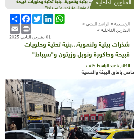
شذرات بيئية وتنموية...بنية تحتية وحلويات قبيحة
العناوين الداخلية
وحاكورة ونوبل وزيتون و"سيباط"
WhatsApp
LinkedIn
Twitter
Facebook
انشر
الرئيسية »
الراصد البيئي
»
Email
Print
العناوين الداخلية
»
01 تشرين الثاني 2025
شذرات بيئية وتنموية...بنية تحتية وحلويات
قبيحة وحاكورة ونوبل وزيتون و"سيباط"
الكاتب:
عبد الباسط خلف
خاص بآفاق البيئة والتنمية