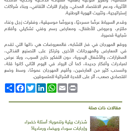
الثقافية، وتعزيز التوعية بأهمية السياحة الداخلية وحكاية الأمكنة
الأثرية، ودعم الاقتصاد المحلي، وإبراز التراث الثقافي، وبناء شراكات
إستراتيجية، وتثبيت الهوية الوطنية.
وقدم السيباط عرضًا مسرحيًا، وعروضًا موسيقية، وفقرات زجل وغناء
ملتزم، وعروض للأطفال، ومعارض رسم وفني تشكيلي وأفلام
شبابية قصيرة.
ووقع المهرجان في فخ التشابه، فالمعروضات هي ذاتها التي تقدم
في المعارض والمهرجانات الأخرى وترتكز على التصنيع الغذائي،
المطرازات، والأشغال اليدوية، دون التفكير خارج السرب، وبلا عرض
لمبادرات وأفكار جديدة، كما أن الرواد في اليوم الثاني كانوا قلة،
وانسحب كثير من العارضين، وأقيم المهرجان عمومًا، وسط وضع
اقتصادي صعب، أثر على القدرة الشرائية للمتسوقين.
Print
Email
WhatsApp
LinkedIn
Twitter
انشر
Facebook
مقالات ذات صلة
شذرات بيئية وتنموية: أسئلة خضراء
وإجابات سوداء وبيضاء ورمادية!