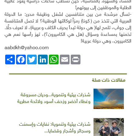
المساء والسهرة. بالمناسبة، حين نشطب ساعات دراسية يعود غالبية
الطلبة والموظفين إلى بيوتهم
!
-تسأل مرشحة من بين متنافسين لشغل وظيفة محرر: ما الدولة
العربية التي تتخذ من ( كونا) رمزاً لوكالتها الوطنية؟ لا تصل المتنافسة
إلى جواب، تلمح لها( هي دولة تبدأ بحرف الكاف وعربية)، لا تعرف حلًا.
تخمنها بمساعدة وسؤال (هل هي الكاميرون؟)، تهز رأسها نعم هي
الكاميرون، وهي دولة عربية!
aabdkh@yahoo.com
Print
Email
WhatsApp
LinkedIn
Twitter
انشر
Facebook
مقالات ذات صلة
شذرات بيئية وتنموية...وديان مسروقة
وغطاء أخضر وزحف أسود ولائحة مطرية
شذرات بيئية وتنموية: نفايات وإسمنت
وسجائر وأشجار وقضايا...