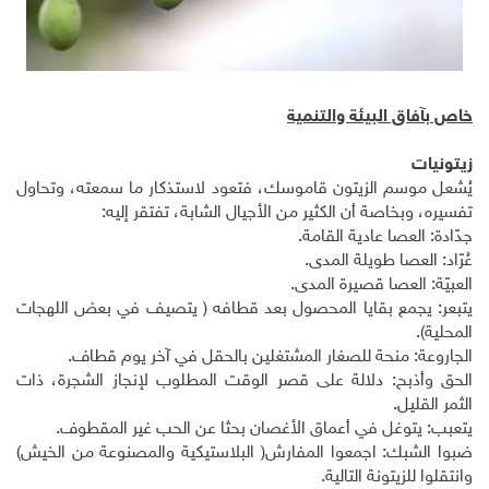
خاص بآفاق البيئة والتنمية
زيتونيات
يُشعل موسم الزيتون قاموسك، فتعود لاستذكار ما سمعته، وتحاول
تفسيره، وبخاصة أن الكثير من الأجيال الشابة، تفتقر إليه:
جدّادة: العصا عادية القامة.
عُرّاد: العصا طويلة المدى.
العبيّة: العصا قصيرة المدى.
يتبعر: يجمع بقايا المحصول بعد قطافه ( يتصيف في بعض اللهجات
المحلية).
الجاروعة: منحة للصغار المشتغلين بالحقل في آخر يوم قطاف.
الحق وأذبح: دلالة على قصر الوقت المطلوب لإنجاز الشجرة، ذات
الثمر القليل.
يتعبب: يتوغل في أعماق الأغصان بحثا عن الحب غير المقطوف.
ضبوا الشبك: اجمعوا المفارش( البلاستيكية والمصنوعة من الخيش)
وانتقلوا للزيتونة التالية.