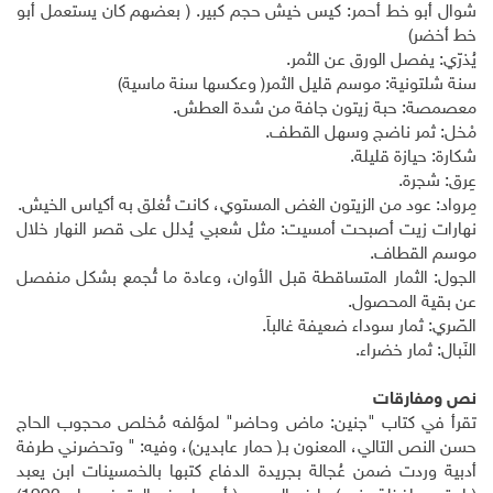
شوال أبو خط أحمر: كيس خيش حجم كبير. ( بعضهم كان يستعمل أبو
خط أخضر)
يُذرّي: يفصل الورق عن الثمر.
سنة شلتونية: موسم قليل الثمر( وعكسها سنة ماسية)
معصمصة: حبة زيتون جافة من شدة العطش.
مْخل: ثمر ناضج وسهل القطف.
شكارة: حيازة قليلة.
عِرق: شجرة.
مِرواد: عود من الزيتون الغض المستوي، كانت تُغلق به أكياس الخيش.
نهارات زيت أصبحت أمسيت: مثل شعبي يُدلل على قصر النهار خلال
موسم القطاف.
الجول: الثمار المتساقطة قبل الأوان، وعادة ما تُجمع بشكل منفصل
عن بقية المحصول.
الصّري: ثمار سوداء ضعيفة غالباَ.
النَبال: ثمار خضراء.
نص ومفارقات
تقرأ في كتاب "جنين: ماض وحاضر" لمؤلفه مُخلص محجوب الحاج
حسن النص التالي، المعنون بـ( حمار عابدين)، وفيه: " وتحضرني طرفة
أدبية وردت ضمن عُجالة بجريدة الدفاع كتبها بالخمسينات ابن يعبد