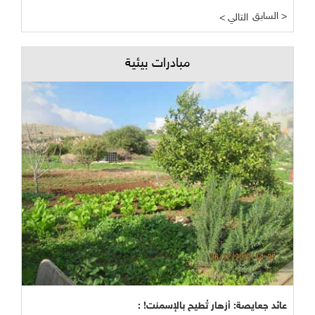
السابق >
< التالي
مبادرات بيئية
عائد جعايصة: أزهار تُطيح بالإسمنت! :