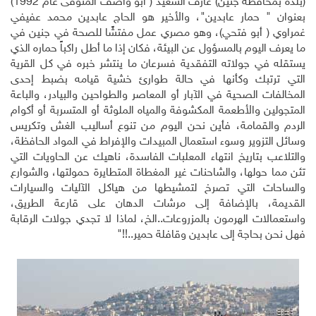
(بلدة بمحافظة جنين) عارف السعيد ( أبو واصف المتوفى عام 1992)
بعنوان " حمار عابدين"، والأخير هو الحاج عابدين محمد عفيفي
غمراوي ( أبو فتحي)، وهو مصري عمل مفتشًا للصحة في جنين في
ما يعرف اليوم بالمسؤول عن البيئة، فكان إذا ما أطل راكباً حماره الذي
يستقله في جولاته التفقدية فسرعان ما ينتشر خبره في كل القرية
التي ترتبك وكأنها في حالة طوارئ خشية قيامه بضبط إحدى
المخالفات الصحية في الآبار أو المعاصر والطواحين والبيادر، والباعة
المتجولين والأطعمة المكشوفة والمياه الملوثة أو المتسربة أو أكوام
الردم والقمامة، فأين نحن اليوم من تنوع أساليب الغش وتكريس
وسائل التزوير وسوء استعمال المبيدات والإفراط في المواد الحافظة،
والتلاعب بتاريخ انتهاء المعلبات الفاسدة، ناهيك عن الحاويات التي
تئن مما حولها، والشاحنات غير المغطاة المتطايرة حمولتها، والشوارع
والساحات التي تصرخ لتمشيطها من هياكل الآليات والسيارات
القديمة، بالإضافة إلى مرشات الدهان على قارعة الطريق،
واستعمالات الهرمون بالمزروعات..الخ، لماذا لا تجدي جولات الرقابة
فهل نحن بحاجة إلى عابدين وقافلة حمير..!!"