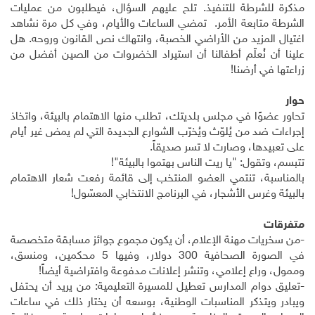
مذكرة للشرطة للتنفيذ. تلح عليهم السؤال، فيطلبون من عمليات
الشرطة متابعة الأمر. تمضي الساعات والأيام، وفي كل مرة نشاهد
اغتيال المزيد من الأراضي الخصبة، وانتهاك نص القانون وروحه. هل
علينا أن نُعلّم أطفالنا أن استيراد الخضروات من الصين أفضل من
زراعتها في أرضنا!
حوار
تحاور عضوًا في مجلس بلديتك، تطلب منها الاهتمام بالبيئة، واتخاذ
إجراءات ضد من يُلوّث ويُخرّب الشوارع الجديدة التي لم يمض غير أيام
على تعبيدها، وصارت لا تسر صديقاً.
تتبسم، وتقول: "يا ريت الناس بهتموا بالبيئة"!
بالمناسبة، تنتمي العضو المنتخب إلى قائمة رفعت شعار الاهتمام
بالبيئة وغرس الأشجار، في البرنامج الانتخابي المعسّول!
متفرقات
-من سخريات مهنة الإعلام، أن يكون مجموع جوائز مسابقة متخصصة
في الصورة الصحافية 300 دولار، وفيها 5 محكمين، ومنسق،
وممول، وراع إعلامي، وتنشر إعلانات مدفوعة وافتراضية أيضاً
!
-تعليق دوام المدارس تعطيل للمسيرة التعليمية: من يريد أن يحتفل
ويبادر ويتذكر المناسبات الوطنية، بوسعه أن يختار ذلك في ساعات