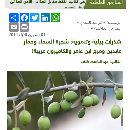
البيئة في أدب غادة السمان
العناوين الداخلية
WhatsApp
LinkedIn
Twitter
Facebook
انشر
الرئيسية »
الراصد البيئي
»
Email
Print
العناوين الداخلية
»
01 تشرين الأول 2014
شذرات بيئية وتنموية: شجرة السماء وحمار
عابدين ومرج ابن عامر والكاميرون عربية!
الكاتب:
عبد الباسط خلف