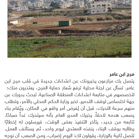
مرج ابن عامر
يتصل بك مزارعون يخبرونك عن اعتداءات جديدة في قلب مرج ابن
عامر. تسأل عن لجنة محلية ترفع شعار حماية المرج، يعتذرون منك؛
لتخصصهم في متابعة اعتداءات المنطقة الصناعية. تبحث بدورك عن
جهة اختصاص لوقف التدمير. تخبر وزارة الحكم المحلي بالأمر، وتطلب
منهم سرعة التحرك، قبل أن يُفرض أمر واقع في المكان، ويٌقام بناء
يصعب هدمه لاحقاً. يخبرك المدير العام بأنه سيتحرك غداً صباحًا.
تتابعه من جديد، يتأخر التنفيذ بعض الوقت، فيرسلون له إخطارًا
يطالبه بوقف البناء، ينفذه المعتدي ليوم واحد، ثم يستأنف العمل.
تتصل ثانية بالوزارة، يقولون لك: اليوم إضراب، ومن الصعب أن نوجه