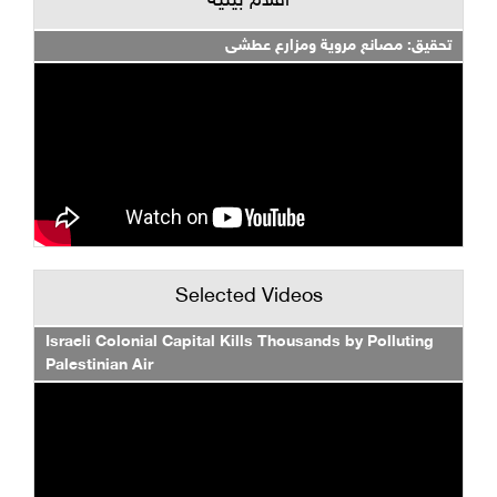
أفلام بيئية
تحقيق: مصانع مروية ومزارع عطشى
Selected Videos
Israeli Colonial Capital Kills Thousands by Polluting
Palestinian Air