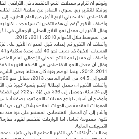
وتوقع أن تتراوح معدلات النمو الاقتصاد في الأراضي الفلسطينية خلال
ووفقا للتقرير ربع سنوي، الصادر عن سلطة النقد الفلسط
وأضاف الأقرع "رغم أن هذه التقديرات سيئة جدا، لكنها بعد 
في المتوسط خلال الأعوام 2010، 2011، 2012.
وأضاف أن التقرير تم إعداده قبل العدوان الأخير على غز
العمليات الاخيرة قد دمرت نحو 40 ألف وحدة سكنية و141 مدرسة و29 مستشفى، وعشرات المصانع ومحطات توليد كهرباء وغيرها.
وأضاف أن معدل نمو الناتج المحلي الإجمالي العام الماضي ي
2011، 2012، بينما الوضع بغزة كان مختلفا ب
النمو إلى 4.5٪ في العام الماضي 2013، مقابل نحو 26٪ في المتوسط خلال أعوام 2010، 2011، 2012.
إلى 24 سنة، ووصل إلى 36٪ في غزة ، و22٪ في الضفة الغربية.
وأوضح أن أسباب تراجع معدلات النمو تعود بصفة أساسية 
المعونات المقدمة من الجهات المانحة بشكل كبير، حيث انها 
وأشار إلى أن الحصار الاقتصادي المستمر على غزة منذ س
تكون معدومة تماما، أما الواردات فتخضع لقيود صارمة،
التحويلات المالية.