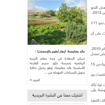
دل النمو
الاقتصادي الفلسطيني للربع الأول من العام الجاري، إلى 7.1٪ على أساس سنوي، وذلك مقارنة بنمو قدره 0.3٪ خلال الربع الرابع من 2013.
وقال الأقرع ان معدل نمو الناتج المحلي الإجمالي في الأراضي الفلسطينية المحتلة قد تراجعت نسبته إلى 1.5٪ خلال 2013، مقابل نحو 11٪
ات على أن
وقال أن معدل النمو الاقتصادي في الضفة الغربية انخفض إلى 0.4٪ في العام الماضي، مقابل نحو 5.6٪ في المتوسط خلال أعوام 2010،
عائد جعايصة: أزهار تُطيح بالإسمنت! :
نخفض معدل
تسكن السعادة في وجه معلم التربية
الرياضية بمدرسة ذكور مخيم الفارعة
وأضاف الأقرع ان معدل البطالة ارتفع بنسبة كبيرة في الأراضي المحتلة إلى 27٪ خلال عام 2013، ووصل إلى 41٪ في الفئة العمرية من 15
الأساسية عائد جعايصة، وهو يختزل حكاية
تحويل المساحات المهملة من ...
قلصت دور
المزيد
غزة تكاد
روضة على
اشترك معنا في النشرة البريدية
ة الفلسطينية على جميع المستويات بما في ذلك حشد 1.8 مليار دولار، لتنفيذ