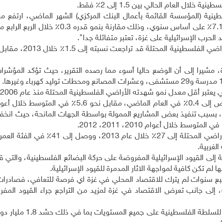
 العام الحالي بين 1.5 إلى 2٪ فقط.
ينية (المؤسسة القائمة بأعمال البنك المركزي) الشهر الماضي، ارتفع مع
الحرب الإسرائيلية على غزة، تعتبر متفائلة جدا".
ة، مشيرا إلى أن الوضع حاليا أسوء مما رصده التقرير، حيث تؤكد المؤشر
عتبر أقل معدل نمو شهدته الأراضي الفلسطينية المحتلة منذ عام 2006.
عض الشيء، بسبب تنفيذ بعض المشاريع الممولة بواسطة الجهات المانحة، حيث ا
إلى القيود الإسرائيلية المفروضة على حركة البضائع الفلسطينية، والتي 
لم تكن كافية لمواجهة الاثار المدمرة للقيود الإسرائيلية.
بع سنوات لم يترك للاقتصاد المحلي في غزة اي فرصة للتعافي، فصادرات 
 إلى جانب تعرض الاقتصاد في غزة لمزيد من التراجع جراء القيود المف
وطالبت "اُونكتاد" في التقرير المجتمع الدولي بتعزيز دعمه للسلط