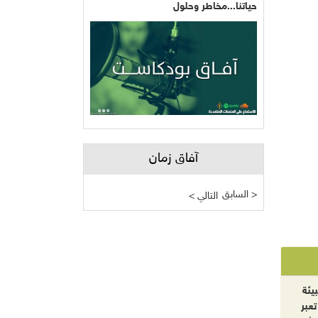
حياتنا...مخاطر وحلول
آفاق زمان
السابق >
< التالي
يئة
تعبر