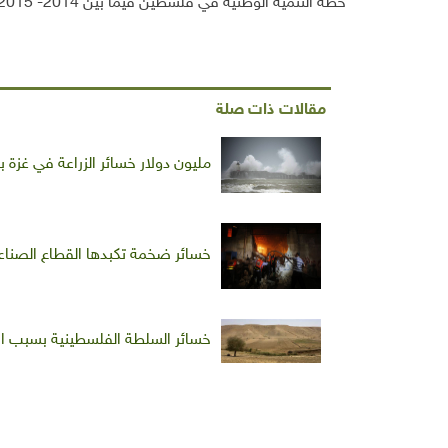
خطة التنمية الوطنية في فلسطين فيما بين 2014- 2015.
مقالات ذات صلة
مليون دولار خسائر الزراعة في غزة 
خسائر ضخمة تكبدها القطاع الصناعي في غزة و134 مصنعا
خسائر السلطة الفلسطينية بسبب احتلال ما يسمى