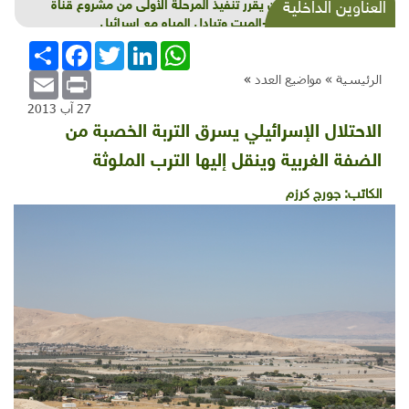
الأردن يقرر تنفيذ المرحلة الأولى من مشروع قناة
العناوين الداخلية
الأحمر-الميت وتبادل المياه مع إسرائيل
WhatsApp
LinkedIn
Twitter
Facebook
انشر
Email
Print
الرئيسية »
مواضيع العدد
»
27 آب 2013
الاحتلال الإسرائيلي يسرق التربة الخصبة من
الضفة الغربية وينقل إليها الترب الملوثة
الكاتب:
جورج كرزم