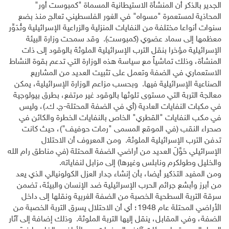
الجدير بالذكر أن المنشأة الاستيطانية المسماة "كمبوست أور"
المحاذية لمستعمرة "مسواه" في الغور الفلسطيني تعالج منذ بضع
سنوات أنواعا مختلفة من النفايات المنزلية والزراعية الإسرائيلية وتُدَوِّر
معظمها إلى سماد عضوي (كمبوست). وقد سمحت وزارة البيئة
الإسرائيلية مؤخرا بنقل الترب الإسرائيلية الملوثة بالوقود إلى ذات
المنشأة، وذلك تماشياً مع سياسة هذه الوزارة التي تدعم بقوة النشاط
الاستعماري في الضفة وتعمل على تثبيت العديد من المشاريع
الصناعية الإسرائيلية فيها. وبحسب مزاعم الوزارة الإسرائيلية، يمكن
معالجة التربة التي مستوى تلوثها بالوقود غير مرتفع، بطرق بيولوجية
في مكبات النفايات العادية (أي في الضفة المحتلة-ج. ك.)، وليس
في مكب النفايات "القطري" الخاص بالنفايات الخطرة والكائن في
صحراء النقب (في الموقع المسمى "رمات حوفيف")، حيث كانت
تدفن الترب الإسرائيلية الملوثة. ومن المعروف أن الاحتلال
الإسرائيلي حَوَّلَ العديد من أراضي الضفة المحتلة (في مناطق رام الله
والخليل وطولكرم ونابلس وغيرها) إلى مزابل لنفاياته.
ومن المفيد التذكير أيضا، بأن إنشاء جدار العزل الكولونيالي الذي يعد
من أبرز وأبشع جرائم الحرب الإسرائيلية ضد الإنسان والبيئة، تضمن
سرقة التربة السطحية الخصبة من الضفة الغربية ونقلها إلى داخل
الأراضي المحتلة عام 1948؛ أي أن الاحتلال يسرق التربة الخصبة من
الضفة، وفي المقابل، ينقل إليها التربة الملوثة. وذلك إضافة إلى آثار