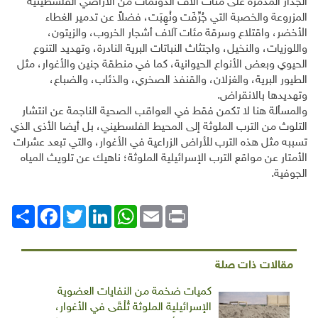
الجدار المدمرة على مئات آلاف الدونمات من الأراضي الفلسطينية
المزروعة والخصبة التي جُرِّفَت ونُهِبَت، فضلاً عن تدمير الغطاء
الأخضر، واقتلاع وسرقة مئات آلاف أشجار الخروب، والزيتون،
واللوزيات، والنخيل، واجتثاث النباتات البرية النادرة، وتهديد التنوع
الحيوي وبعض الأنواع الحيوانية، كما في منطقة جنين والأغوار، مثل
الطيور البرية، والغزلان، والقنفذ الصخري، والذئاب، والضباع،
وتهديدها بالانقراض.
والمسألة هنا لا تكمن فقط في العواقب الصحية الناجمة عن انتشار
التلوث من الترب الملوثة إلى المحيط الفلسطيني، بل أيضا الأذى الذي
تسببه مثل هذه الترب للأراض الزراعية في الأغوار، والتي تبعد عشرات
الأمتار عن مواقع الترب الإسرائيلية الملوثة؛ ناهيك عن تلويث المياه
الجوفية.
Print
Email
WhatsApp
LinkedIn
Twitter
انشر
Facebook
مقالات ذات صلة
كميات ضخمة من النفايات العضوية
الإسرائيلية الملوثة تُلْقَى في الأغوار،