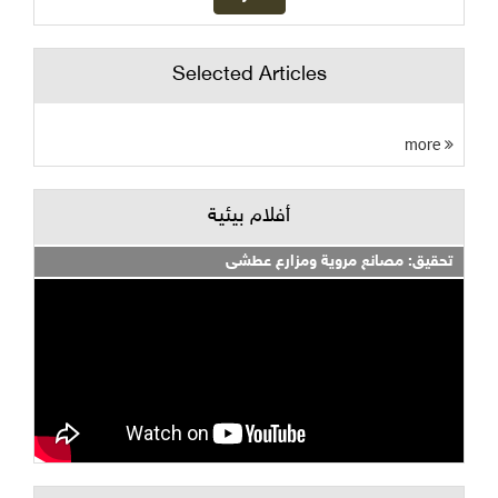
Selected Articles
more
أفلام بيئية
تحقيق: مصانع مروية ومزارع عطشى