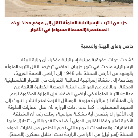
جزء من الترب الإسرائيلية الملوثة تنقل إلى موقع محاذ لهذه
المستعمرة(المسماة مسواه) في الأغوار
خاص بآفاق البيئة والتنمية
كشفت جهات حقوقية وبيئية إسرائيلية مؤخرا، أن وزارة البيئة
الإسرائيلية منحت في شهر حزيران الماضي ترخيصا لنقل التربة الملوثة
بالوقود من الأرض المحتلة عام 1948 إلى أراضي الضفة الغربية،
وبخاصة إلى منشأة إسرائيلية لمعالجة النفايات في الأغوار الفلسطينية
المحتلة. وبالرغم من العواقب البيئية-الصحية الخطيرة الناتجة عن
معالجة التربة الملوثة في أراضي الضفة، فإن الوزارة المذكورة تزعم
بأن المنشأة الإسرائيلية مزودة بالوسائل اللازمة لمنع انتشار التلوث إلى
المحيط الفلسطيني. كما تدعي ذات الوزارة بأن نقل النفايات الملوثة
إلى الأغوار لا يتضمن أية مشكلة سياسية، وذلك رغم أن المنطقة
الأخيرة تعتبر وفقا للقانون الدولي أرضا محتلة؛ وبالتالي، تنطبق عليها
الاتفاقيات والمعاهدات الدولية التي تحرّم التخلص من نفايات الدولة
المحتلة (إسرائيل) في الأراضي الرازحة تحت احتلال عسكري (الضفة).