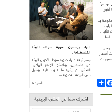
 مرتفع".
 أخرى
لمقومة به
أيناه
الألبان
ع جاء أساسا
خبراء يرسمون صورة سوداء للبيئة
ورفعت فاو ومقرها روما توقعاتها في تموز لإنتاج الحبوب العالمي متوقعة زيادة بأكثر من 7% إلى 2.479 مليار طن في 2013-2014. ومن
الفلسطينية :
 قياسي عند 238 نقطة في شباط 2011 حينما ارتفعت أسعار
 صيف 2012 ارتفع المؤشر إلى مستويات
رسم أربعة خبراء صورة سوداء لأحوال البيئة
في فلسطين، وناقشوا الواقع الزراعي-
الغذائي الكيميائي: ما له وما عليه، وسبل
تبني الزراعة العضوية ...
انشر
Facebo
المزيد
اشترك معنا في النشرة البريدية