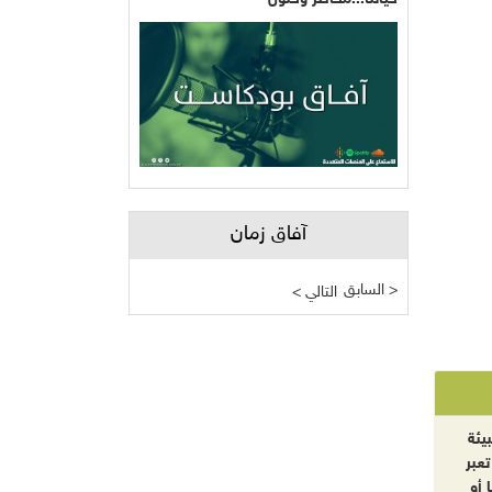
آفاق زمان
السابق >
< التالي
يئة
تعبر
 أو