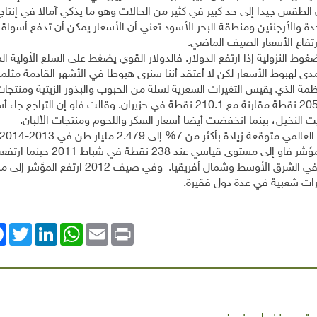
الطقس جيدا إلى حد كبير في كثير من الحالات وهو ما يذكي آمالا في إنتاج
حدة والأرجنتين ومنطقة البحر الأسود تعني أن الأسعار يمكن أن تدفع أسواقا
رتفاع الأسعار الصيف الماضي.
غوط النزولية إذا ارتفع الدولار. فالدولار القوي يضغط على السلع الأولية ا
ى لهبوط الأسعار لكن لا أعتقد أننا سنرى هبوطا في الأشهر القادمة مثلما ر
مة الذي يقيس التغيرات السعرية لسلة من الحبوب والبذور الزيتية ومنتجات 
واللحوم والسكر في تموز للشهر الثالث على التوالي إلى 205.9 نقطة مقارنة مع 210.1 نقطة في حزيران. وقالت فاو إن التراج
 النخيل، بينما انخفضت أيضا أسعار السكر واللحوم ومنتجات الألبان.
المنتظر أن تعلن توقعاتها التالية للإنتاج في أيلول. وصعد مؤشر فاو إلى مستوى
الغذاء وهو ما ساهم في اندلاع انتفاضات "الربيع العربي" في الشرق الأوسط وشمال أفريقيا. وفي
ok
Twitter
LinkedIn
WhatsApp
Email
Print