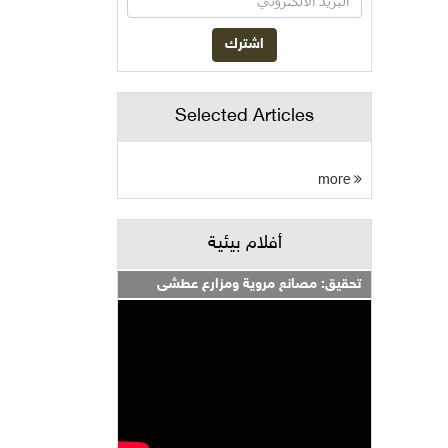
Selected Articles
more
أفلام بيئية
تحقيق: مصانع مروية ومزارع عطشى