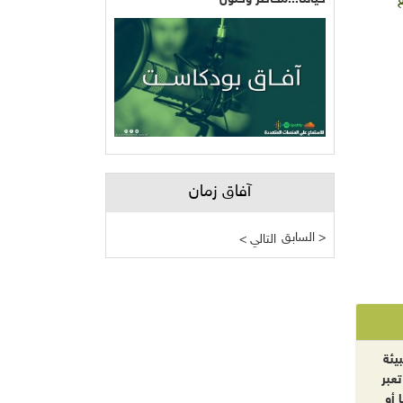
آفاق زمان
السابق >
< التالي
يئة
تعبر
 أو