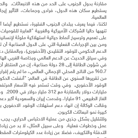
مقارنة بدول الجنوب على الحد من هذه الانبعاثات. والحقيق
يستطيع سكان هذه الدول، فرادى وجماعات، التأثير إيجاب
العالمية.
لكننا، فيما يعرف ببلدان الجنوب الفقيرة، نستطيع أيضا أن 
تنهبها حاليا الشركات الأميركية والغربية "العابرة للقوم
على تعميم وترسيخ أنماط حياتية استهلاكية ملوثة لإنسانية ا
ومن بين الإجراءات الفعلية التي على الدول الصناعية أن 
الدعم الحكومي للوقود التقليدي (الأحفوري)، وبالمقابل دع
وفي سياق الحديث عن الدعم العالمي وبخاصة الغربي الهائل
0.7% من الناتج المحلي الإجمالي العالمي، ما لم يتم 
الغاز الطبيعي 91 مليارا، وقدمت إيران والسعودية أكبر دعم.
وقالت الوكالة إن انهاء دعم استهلاك الوقود الاحفوري بحلول عام 2020 سيخفض الطلب العالمي 
كبيرة نمو انبعاثات الكربون.
وللتقليل بشكل جذري من عملية الاحتباس الحراري، يجب
عمل وخطوات فعلية. وعلى سبيل المثال، لا بد من زيادة ك
التدفئة والتكييف، فضلا عن زيادة عدد الكيلومترات المقط