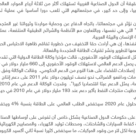
ة أن الدول الصناعية الغربية تستهلك أكثر من ثلاثة أرباع الموارد العالم
يا، وإلى حد كبير، في مجتمعاتهم التي تلعب دورا أساسيا في عملية تدمي
نؤثر في مجتمعاتنا، باتجاه الدفاع عن وحماية مواردنا وثرواتنا غير المتجد
يات" التي هي نفسها، وبالتعاون مع الأنظمة والشرائح الطبقية المنتفعة، ع
لإنسان والبيئة العربية.
تنفذها، إن هي أرادت حقا التخفيف من خطورة تفاقم ظاهرة الاحتباس الحرا
مها لتطوير ونشر تقنيات الطاقة المتجددة والفعالة.
 لاستهلاك الوقود الأحفوري، قالت مؤخرا وكالة الطاقة الدولية التي تقد
إقرار إصلاحات للقضاء على هذا النوع من الدعم الحكومي. وقالت الوكالة وف
من تقريرها السنوي عن الطاقة في العالم: "أنفقت الحكومات ودافعو الضرائب نحو نص
مليارات دولار بالمقارنة مع 312 مليار دولار في 2009. وحظ
على الطاقة بنسبة
4%
ويخفض
 على حكومات الدول الصناعية بشكل خاص أن تفرض على أوساطها الصناع
فاءة السيارات والشاحنات، ومحطات توليد الكهرباء، والمصابيح الكهربائي
وعة لكل لتر من وقود المركبات، ما سيخفض كثيرا نسبة ثاني أكسيد الكربو