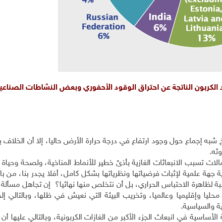
د الكربون الناتجة عن احتراق الوقود الأحفوري وبعض النشاطات الصناعي
شبه إجماع حول وجود ارتفاع في درجة حرارة الأرض حاليا، إلا أن الخلاف ب
وثه.
الات تسبب الانبعاثات الغازية بأذىً خطير للأنماط المناخية، ولصحة وحيا
هة علمية لإثبات فرضياتها ونظرياتها بشكل كامل، أفلا يجدر بنا، من با
ببة لظاهرة الاحتباس الحراري، بل أن نتخلص منها نهائيا؟ إن تجاهل مسألة ا
 محليا وإقليميا وعالميا، وتخريب البيئة التي نعيش في ظلها، وبالتالي إل
تصادية والسياسية.
أساسية في انبعاث الجزء الأكبر من الغازات الكربونية، وبالتالي عليها أن 