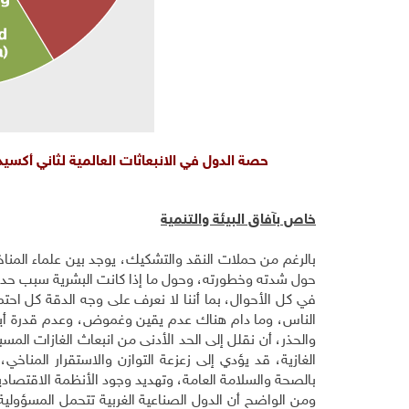
حصة الدول في الانبعاثات العالمية لثاني أكسي
خاص بآفاق البيئة والتنمية
بالرغم من حملات النقد والتشكيك، يوجد بين علماء المناخ 
حول شدته وخطورته، وحول ما إذا كانت البشرية سبب حد
في كل الأحوال، بما أننا لا نعرف على وجه الدقة كل احتم
الناس، وما دام هناك عدم يقين وغموض، وعدم قدرة أية ج
والحذر، أن نقلل إلى الحد الأدنى من انبعاث الغازات المس
الغازية، قد يؤدي إلى زعزعة التوازن والاستقرار المناخي،
بالصحة والسلامة العامة، وتهديد وجود الأنظمة الاق
ومن الواضح أن الدول الصناعية الغربية تتحمل المسؤولية ال