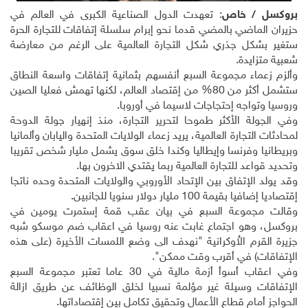
بروكسل / خاص
: تعهدت الدول الصناعية الكبرى في العالم في
حزيران الماضي بالمضي قدما نحو إبرام سلسلة إتفاقات للتجارة الحرة
ستغير بشكل جذري شكل التجارة العالمية على الرغم من معارضة
شعبية متزايدة.
وألزم زعماء مجموعة السبع أنفسهم بثمانية إتفاقات واسعة النطاق
ستشمل أكثر من 80% من إقتصاد العالم، لكنها تهمش فعليا الصين
وروسيا وتواجه إحتجاجات لاسيما في أوروبا.
وفي الجولة الأكثر طموحا لتحرير التجارة، منذ إنهيار جولة الدوحة
لمحادثات التجارة العالمية، يريد زعماء الولايات المتحدة واليابان وألمانيا
وبريطانيا وفرنسا وإيطاليا وكندا خلق سوق يشمل مليار شخص تقريبا
وتحديد قواعد للتجارة العالمية ربما يقتدي الاخرون بها.
وقد يولد الإتفاق بين الإتحاد الأوروبي والولايات المتحدة وحده ناتجا
إقتصاديا إضافيا بقيمة 100 مليار دولار سنويا للجانبين.
وقالت مجموعة السبع في بيان عقب قمة إستمرت يومين في
بروكسل، وهو اجتماع غابت عنه روسيا في اعقاب ضم موسكو شبه
جزيرة القرم الاُوكرانية "نهدف الى وضع اللمسات الأخيرة (على هذه
الإتفاقات) في أقرب وقت ممكن".
وفي اعقاب أسوأ أزمة مالية في 30 عاما تعتبر مجموعة السبع
الإتفاقات وسيلة غير مؤلمة نسبيا لخلق الوظائف عن طريق ازالة
الحواجز أمام قطاع الأعمال وتحقيق تكامل بين إقتصاداتها.