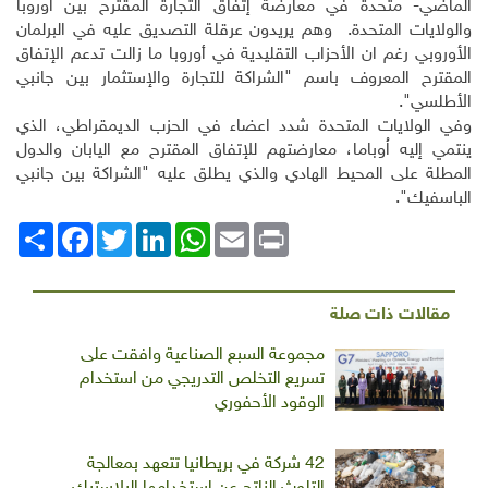
الماضي- متحدة في معارضة إتفاق التجارة المقترح بين أوروبا
والولايات المتحدة. وهم يريدون عرقلة التصديق عليه في البرلمان
الأوروبي رغم ان الأحزاب التقليدية في أوروبا ما زالت تدعم الإتفاق
المقترح المعروف باسم "الشراكة للتجارة والإستثمار بين جانبي
الأطلسي".
وفي الولايات المتحدة شدد اعضاء في الحزب الديمقراطي، الذي
ينتمي إليه اُوباما، معارضتهم للإتفاق المقترح مع اليابان والدول
المطلة على المحيط الهادي والذي يطلق عليه "الشراكة بين جانبي
الباسفيك".
Print
Email
WhatsApp
LinkedIn
Twitter
انشر
Facebook
مقالات ذات صلة
مجموعة السبع الصناعية وافقت على
تسريع التخلص التدريجي من استخدام
الوقود الأحفوري
42 شركة في بريطانيا تتعهد بمعالجة