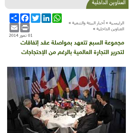
الطعام التراثي الفلسطيني: موسم البطيخ والشمام
العناوين الداخلية
أرخص الفواكه الصيفية وأكثرها إنتاجا
WhatsApp
LinkedIn
Twitter
Facebook
انشر
الرئيسية »
أخبار البيئة والتنمية
»
Email
Print
العناوين الداخلية
»
01 تموز 2014
مجموعة السبع تتعهد بمواصلة عقد إتفاقات
لتحرير التجارة العالمية بالرغم من الإحتجاجات