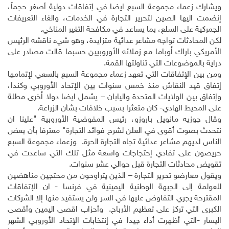
ويشارك زعماء مجموعة السبع ايضا في إتفاقات دولية أصغر حجماً،
إنضمت اليها الصين لتحرير التجارة في الخدمات، والغاء التعريفات
الجمركية على السلع، بما يساعد في مكافحة التغير المناخي.
لكن المحادثات تواجه مشاعر عدائية متزايدة، وهو شيء ناقشه الرئيس
الأمريكي باراك اُوباما مع زملائه الأوروبيين حسبما قالت مصادر على
دراية بالموضوعات التي تناولتها القمة.
ومن بين الإتفاقات التي تعهد زعماء مجموعة السبع بالسعي لإتمامها
إتفاق قيد النقاش منذ خمس سنوات بين الإتحاد الأوروبي وكندا،
وإتفاق بين الولايات المتحدة واليابان – يشمل ايضا دولا اُخرى مطلة
على المحيط الهادي- كان متعثرا بسبب خلافات بشأن الزراعة.
وقال جوزيه مانويل باروزو، رئيس المفوضية الأوروبية "علينا ان
نتحدث بصوت أقوى في العلن لشرح فوائد التجارة" معترفا بأن بعض
الناس لديهم مشاعر عدائية تجاه التجارة الحرة. وزعماء مجموعة السبع
حريصون على تفادي إحتجاجات واسعة مثل تلك التي ساعدت في
تقويض محادثات التجارة قبل حوالي عشر سنوات.
ويقول معارضو تحرير التجارة – الذين يتراوحون من محتجين مناهضين
للعولمة إلى الجبهة الوطنية اليمينية في فرنسا - ان الإتفاقات
المقترحة يجري التفاوض عليها في السر ولن يستفيد منها إلا الشركات
الكبرى التي تركز على تعظيم الأرباح. وأحزاب اقصى اليمين وأقصى
اليسار -التي أظهرت أداء جيدا في إنتخابات الإتحاد الأوروبي الشهر