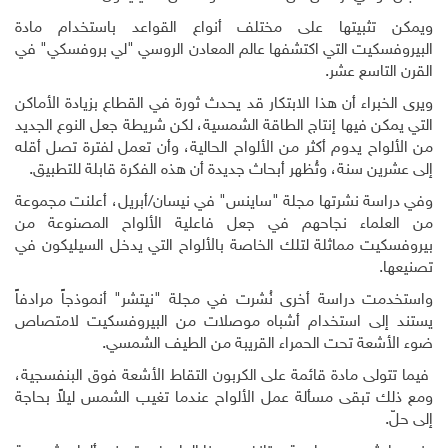
ويمكن تثبيتها على مختلف أنواع القواعد باستخدام مادة
البيروفسكيت التي اكتشفها عالم المعادن الروسي "لي بروفسكي" في
القرن التاسع عشر
.
ويرى الخبراء أن هذا الابتكار قد يحدث ثورة في القطاع بزيادة الأماكن
التي يمكن فيها إنتاج الطاقة الشمسية، لكن شريطة جعل النوع الجديد
من الألواح يدوم أكثر من الألواح الحالية، وأن تعمل لفترة تصل أقله
إلى عشرين سنة، وتُظهر أبحاث جديدة أن هذه الفكرة قابلة للتطبيق
.
وفي دراسة نشرتها مجلة "ساينس" في نيسان/أبريل، أعلنت مجموعة
من العلماء نجاحهم في جعل فاعلية الألواح المصنوعة من
بيروفسكيت مماثلة لتلك الخاصة بالألواح التي يدخل السيليكون في
تصنيعها
.
واستخدمت دراسة أخرى نُشرت في مجلة "نيتشر" أنموذجاً مرادفاً
يستند إلى استخدام أشباه موصلات من البيروفسكيت لامتصاص
ضوء الأشعة تحت الحمراء القريبة من الطيف الشمسي.
فيما تتولى مادة قائمة على الكربون التقاط الأشعة فوق البنفسجية،
ومع ذلك تبقى مسألة عمل الألواح عندما تغيب الشمس ليلاً بحاجة
إلى حلّ
.