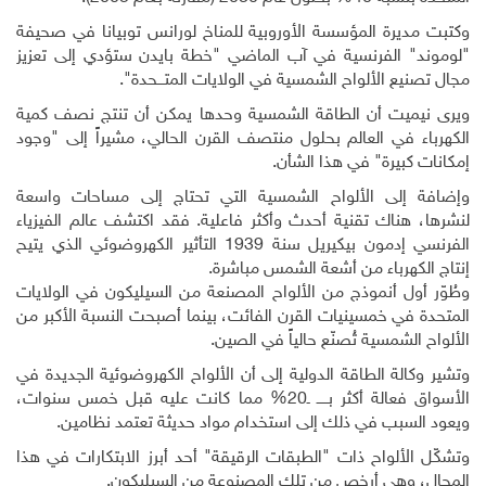
وكتبت مديرة المؤسسة الأوروبية للمناخ لورانس توبيانا في صحيفة
"لوموند" الفرنسية في آب الماضي "خطة بايدن ستؤدي إلى تعزيز
مجال تصنيع الألواح الشمسية في الولايات المتـــحدة".
ويرى نيميت أن الطاقة الشمسية وحدها يمكن أن تنتج نصف كمية
الكهرباء في العالم بحلول منتصف القرن الحالي، مشيراً إلى "وجود
إمكانات كبيرة" في هذا الشأن
.
وإضافة إلى الألواح الشمسية التي تحتاج إلى مساحات واسعة
لنشرها، هناك تقنية أحدث وأكثر فاعلية. فقد اكتشف عالم الفيزياء
الفرنسي إدمون بيكيريل سنة 1939 التأثير الكهروضوئي الذي يتيح
إنتاج الكهرباء من أشعة الشمس مباشرة
.
وطُوّر أول أنموذج من الألواح المصنعة من السيليكون في الولايات
المتحدة في خمسينيات القرن الفائت، بينما أصبحت النسبة الأكبر من
الألواح الشمسية تُصنّع حالياً في الصين
.
وتشير وكالة الطاقة الدولية إلى أن الألواح الكهروضوئية الجديدة في
الأسواق فعالة أكثر بـــــ ـ20% مما كانت عليه قبل خمس سنوات،
ويعود السبب في ذلك إلى استخدام مواد حديثة تعتمد نظامين
.
وتشكّل الألواح ذات "الطبقات الرقيقة" أحد أبرز الابتكارات في هذا
المجال، وهي أرخص من تلك المصنوعة من السيليكون.