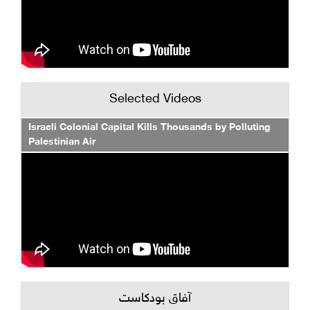
Selected Videos
Israeli Colonial Capital Kills Thousands by Polluting
Palestinian Air
آفاق بودكاست