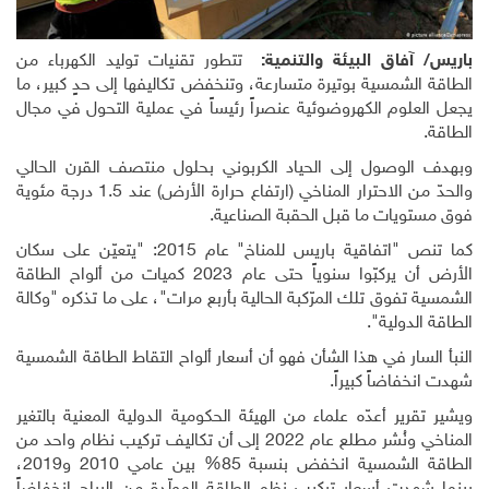
باريس/ آفاق البيئة والتنمية:
تتطور تقنيات توليد الكهرباء من
الطاقة الشمسية بوتيرة متسارعة، وتنخفض تكاليفها إلى حدٍ كبير، ما
يجعل العلوم الكهروضوئية عنصراً رئيساً في عملية التحول في مجال
الطاقة
.
وبهدف الوصول إلى الحياد الكربوني بحلول منتصف القرن الحالي
والحدّ من الاحترار المناخي (ارتفاع حرارة الأرض) عند 1.5 درجة مئوية
فوق مستويات ما قبل الحقبة الصناعية.
كما تنص "اتفاقية باريس للمناخ" عام 2015: "يتعيّن على سكان
الأرض أن يركبّوا سنوياً حتى عام 2023 كميات من ألواح الطاقة
الشمسية تفوق تلك المرّكبة الحالية بأربع مرات"، على ما تذكره "وكالة
الطاقة الدولية".
النبأ السار في هذا الشأن فهو أن أسعار ألواح التقاط الطاقة الشمسية
شهدت انخفاضاً كبيراً
.
ويشير تقرير أعدّه علماء من الهيئة الحكومية الدولية المعنية بالتغير
المناخي ونُشر مطلع عام 2022 إلى أن تكاليف تركيب نظام واحد من
الطاقة الشمسية انخفض بنسبة 85% بين عامي 2010 و2019،