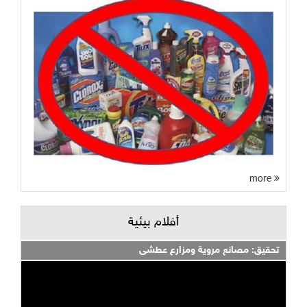
more
أفلام بيئية
تحقيق: مصانع مروية ومزارع عطشى