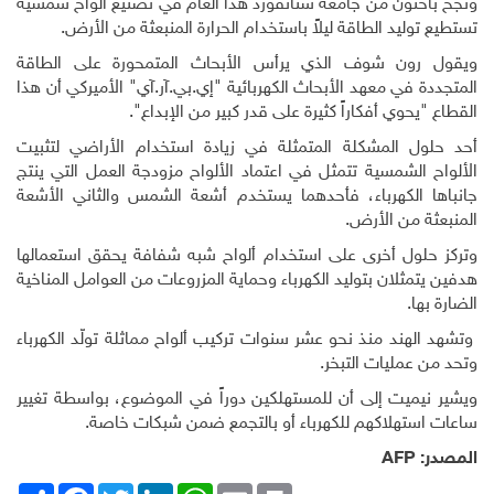
ونجح باحثون من جامعة ستانفورد هذا العام في تصنيع ألواح شمسية
تستطيع توليد الطاقة ليلاً باستخدام الحرارة المنبعثة من الأرض
.
ويقول رون شوف الذي يرأس الأبحاث المتمحورة على الطاقة
المتجددة في معهد الأبحاث الكهربائية "إي.بي.آر.آي" الأميركي أن هذا
القطاع "يحوي أفكاراً كثيرة على قدر كبير من الإبداع".
أحد حلول المشكلة المتمثلة في زيادة استخدام الأراضي لتثبيت
الألواح الشمسية تتمثل في اعتماد الألواح مزودجة العمل التي ينتج
جانباها الكهرباء، فأحدهما يستخدم أشعة الشمس والثاني الأشعة
المنبعثة من الأرض
.
وتركز حلول أخرى على استخدام ألواح شبه شفافة يحقق استعمالها
هدفين يتمثلان بتوليد الكهرباء وحماية المزروعات من العوامل المناخية
الضارة بها.
وتشهد الهند منذ نحو عشر سنوات تركيب ألواح مماثلة تولّد الكهرباء
وتحد من عمليات التبخر
.
ويشير نيميت إلى أن للمستهلكين دوراً في الموضوع، بواسطة تغيير
ساعات استهلاكهم للكهرباء أو بالتجمع ضمن شبكات خاصة
.
المصدر:
AFP
Print
Email
WhatsApp
LinkedIn
Twitter
انشر
Facebook