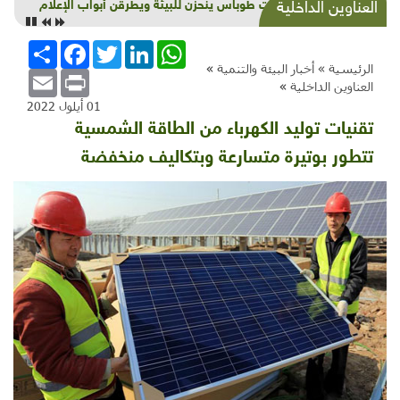
منزل نهال بـ "الخضرة" أحلى من قصور الدنيا
العناوين الداخلية
WhatsApp
LinkedIn
Twitter
Facebook
انشر
الرئيسية »
أخبار البيئة والتنمية
»
Email
Print
العناوين الداخلية
»
01 أيلول 2022
تقنيات توليد الكهرباء من الطاقة الشمسية
تتطور بوتيرة متسارعة وبتكاليف منخفضة