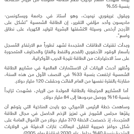
بينما شهدت أسعار تركيب نظم الطاقة المولّدة من الرياح انخفاضاً
بنسبة 55
%.
ويقول غريغوري نيميت، وهو أستاذ في جامعة ويسكونسن-
ماديسون وأحد مؤلفي التقرير، إن الطاقة الشمسية "تشكل على
الأرجح أرخص وسيلة اكتشفتها البشرية لتوليد الكهرباء على نطاق
واسع".
وبدأت تقنيات الطاقات المتجددة تشهد تطوراً مع الارتفاع المُسجل
بأسعار الوقود الأحفوري (الفحم والنفط والغاز) والمخاوف المتمحورة
على سدّ الاحتياجات من الطاقة نتيجة الحرب الأوكرانية
.
وتُظهر أحدث البيانات أن الاستثمارات العالمية في مشاريع الطاقة
الشمسية ارتفعت بنسبة 33% في النصف الأول من هذه السنة،
مقارنة بالفترة نفسها من العام الفائت وحققت 120 مليار دولار.
أما المشاريع المرتبطة بالطاقة المولدة من الرياح، فشهدت تزايداً
بنسبة 16% ووصل مردودها إلى 84 مليار دولار
.
وساهمت خطة الرئيس الأميركي جو بايدن المناخية التي يتوقع أن
يقرّها مجلس الشيوخ في تعزيز الزخم الحاصل في مجال الطاقة
المتجددة، إذ خصصت الخطة 370 مليار دولار من الأموال العامة على
شكل حوافز ضريبية لتقليل انبعاثات غازات الدفيئة في الولايات
المتحدة بنسبة 40% بحلول عام 2030 (مقارنة بعام 2005)
.