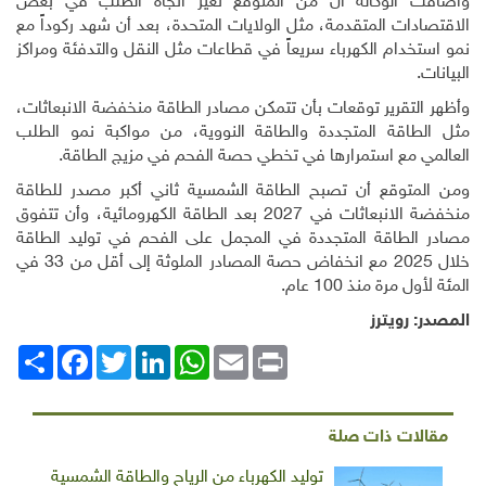
وأضافت الوكالة أن من المتوقع تغير اتجاه الطلب في بعض
الاقتصادات المتقدمة، مثل الولايات المتحدة، بعد أن شهد ركوداً مع
نمو استخدام الكهرباء سريعاً في قطاعات مثل النقل والتدفئة ومراكز
البيانات
.
وأظهر التقرير توقعات بأن تتمكن مصادر الطاقة منخفضة الانبعاثات،
مثل الطاقة المتجددة والطاقة النووية، من مواكبة نمو الطلب
العالمي مع استمرارها في تخطي حصة الفحم في مزيج الطاقة
.
ومن المتوقع أن تصبح الطاقة الشمسية ثاني أكبر مصدر للطاقة
منخفضة الانبعاثات في 2027 بعد الطاقة الكهرومائية، وأن تتفوق
مصادر الطاقة المتجددة في المجمل على الفحم في توليد الطاقة
خلال 2025 مع انخفاض حصة المصادر الملوثة إلى أقل من 33 في
المئة لأول مرة منذ 100 عام
.
المصدر: رويترز
Print
Email
WhatsApp
LinkedIn
Twitter
انشر
Facebook
مقالات ذات صلة
توليد الكهرباء من الرياح والطاقة الشمسية