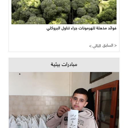
فوائد مذهلة للهرمونات جراء تناول البروكلي
السابق >
< التالي
مبادرات بيئية