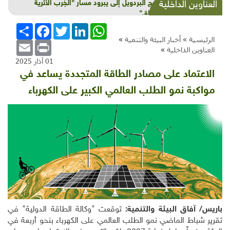
من برج البردويل إلى يبرود مسار "الخِرب الأثرية
العناوين الداخلية
والسماق"
WhatsApp
LinkedIn
Twitter
Facebook
انشر
الرئيسية »
أخبار البيئة والتنمية
»
Email
Print
العناوين الداخلية
»
01 آذار 2025
الاعتماد على مصادر الطاقة المتجددة يساعد في
مواكبة نمو الطلب العالمي الكبير على الكهرباء
باريس/ آفاق البيئة والتنمية:
توقعت "وكالة الطاقة الدولية" في
تقرير شباط الماضي نمو الطلب العالمي على الكهرباء بنحو أربعة في