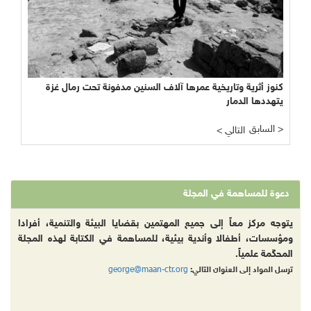
كنوز أثرية وتاريخية عمرها آلاف السنين مدفونة تحت رمال غزة
يتهددها الدمار
السابق >
< التالي
دعوة للمساهمة في المجلة
يتوجه مركز معاً إلى جميع المهتمين بقضايا البيئة والتنمية، أفرادا
ومؤسسات، أطفالا وأندية بيئية، للمساهمة في الكتابة لهذه المجلة
المحكّمة علمياً.
george@maan-ctr.org
ترسل المواد إلى العنوان التالي: