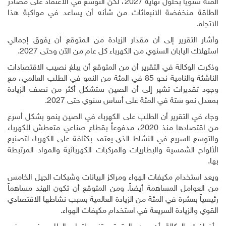
المئة سنوياً بحلول نهاية 2027، لكن التوسع في الاعتماد على مصادر
الطاقة منخفضة الانبعاثات من شأنه أن يساعد في مواكبة هذا
الاتجاه
.
وأشار التقرير إلى أن مقدار الزيادة من المتوقع أن يفوق إجمالي
استهلاك اليابان السنوي من الكهرباء كل عام من الآن وحتى 2027
.
وذكرت الوكالة في التقرير أن من المتوقع أن يبلغ نصيب الاقتصادات
الناشئة والنامية نحو 85 في المئة من النمو في الطلب العالمي، مع
وجود تقديرات تشير إلى أن الصين ستشكل أكثر من نصف الزيادة
بمعدل نمو ستة في المئة على أساس سنوي حتى 2027
.
وجاء في التقرير أن الطلب على الكهرباء في الصين ينمو بشكل أسرع
من اقتصادها منذ 2020، مدفوعاً بقطاع صناعي متعطش للكهرباء
والتوسع السريع في النشاط الذي يعتمد بكثافة على الكهرباء لتصنيع
الألواح الشمسية والبطاريات والمركبات الكهربائية والمواد المرتبطة
بها
.
ويعد استخدام مكيفات الهواء ومراكز البيانات وشبكات الجيل الخامس
من العوامل المساهمة أيضاً. ومن المتوقع أن تكون الهند مساهماً
رئيسياً بعشرة في المئة من الزيادة العالمية بسبب نشاطها الاقتصادي
القوي والزيادة السريعة في استخدام مكيفات الهواء
.