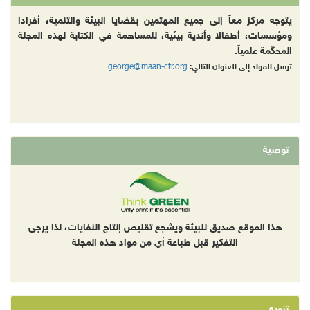
يتوجه مركز معاً إلى جميع المهتمين بقضايا البيئة والتنمية، أفرادا
ومؤسسات، أطفالا وأندية بيئية، للمساهمة في الكتابة لهذه المجلة
المحكّمة علمياً.
george@maan-ctr.org
ترسل المواد إلى العنوان التالي:
توصية
هذا الموقع صديق للبيئة ويشجع تقليص إنتاج النفايات، لذا يرجى
التفكير قبل طباعة أي من مواد هذه المجلة
تنويه