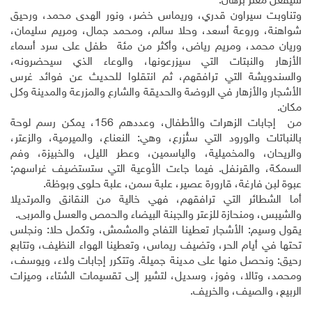
سيفعل معتز برهان.
وتناوبت سيراون قدري، وريماس خضر، ونور الهدى محمد، ورحيق
شواهنة، وروعة أسعد، وحلا سالم، ومحمد جمال، ومريم سليمان،
وريان محمد، ومريم رياض، وأكثر من مئة طفل على سرد أسماء
الأزهار والنبتات التي سيزرعونها، والوعاء الذي سيحضرونه،
والسندويشة التي ترافقهم، ثم انتقلوا للحديث عن فوائد غرس
الأشجار والأزهار في الروضة والحديقة والشارع والمزرعة والمدينة وكل
مكان.
من إجابات الزهرات والأطفال، وعددهم 156، يمكن رسم لوحة
بالنباتات والورود التي ستُزرع، وهي: النعناع، والميرمية، والزعتر،
والريحان، والمخميلية، والياسمين، وعطر الليل، والخبيزة، وفم
السمكة، والقرنفل. فيما جاءت الأوعية التي ستستضيف غراسهم:
عبوة لبن فارغة، قارورة عصير، علبة سمن، علبة حلوى وبوظة.
أما الشطائر التي ترافقهم، فهي خالية من النقانق والمرتديلا
والشيبس، ومنحازة للزعتر والجبنة البيضاء والحمص والعسل والمربى.
يقول وسيم: الأشجار تعطينا التفاح والمشمش، وتكمل حلا: ونجلس
تحتها في أيام الحر، وتضيف ريماس، وتعطينا الهواء النظيف، وتتابع
رحيق: ونحصل منها على مدينة جميلة. وتتكرر إجابات ولاء، ويوسف،
ومحمد، وتالا، وفوز، وسديل، لتشير إلى تقسيمات الشتاء، وميزات
الربيع، والصيف، والخريف.