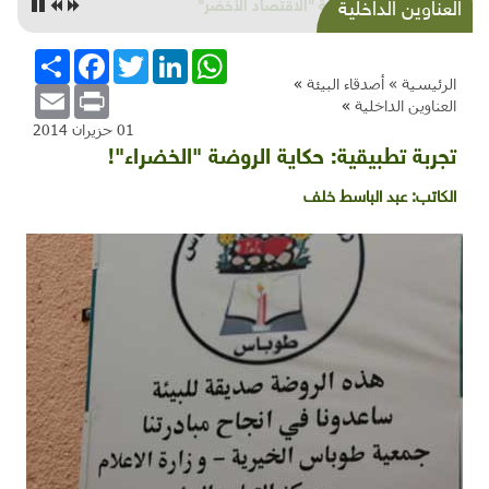
خديعة "الاقتصاد الأخضر"
العناوين الداخلية
WhatsApp
LinkedIn
Twitter
Facebook
انشر
الرئيسية »
أصدقاء البيئة
»
Email
Print
العناوين الداخلية
»
01 حزيران 2014
تجربة تطبيقية: حكاية الروضة "الخضراء"!
الكاتب:
عبد الباسط خلف