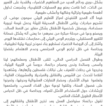
بشكل دوري ودائم العديد من المفاهيم الخضراء، والقدرة على التعبير
عن الذات، كما قامت بمنع بيع المسليات التقليدية، وشجعت تداول
أطعمة طبيعية وتراثية وفاكهة وأعشاب طبيعية.
فيما أكد المدير التنفيذي لمركز التعليم البيئي سيمون عوض، أن
تشجيع مبادرات رياض الأطفال الصديقة للبيئة يحمل قيمة تربوية
مستدامة، ويصقل شخصية الأطفال بشكل مغاير عن النمط السائد،
ويصنع وعيا في مرحلة مبكرة من عمرهم؛ ما يعني أنه يشكل ضمانة
للتغيير المستقبلي، ويترجم الوعي البيئي إلى ممارسات نفتقدها اليوم.
وأشار إلى أن الروضة الخضراء تستطيع بناء نموذج تربية بيئية تطبيقية،
وبخاصة في ظل تراجع الوعي المجتمعي وعدم الاهتمام بقضايا
البيئة.
وطوال الفصل الدراسي الحالي، تلقى الأطفال ومعلماتهم: لينا
وأسمى وسائدة وندى وصباح دراغمة. دروساً في التربية البيئية،
وخرجوا في رحلات للتعرف على نباتات فلسطين وأزهارها، وشاهدوا
أفلاما تتحدث عن الشيبس والنقانق والمرتديلا والمشروبات الغازية،
وتعلموا فوائد الأشجار، ومضار النفايات العشوائية وحرقها، وتمرنوا
على فصول السنة، وتلقوا توعية حول الغذاء الصحي، واستمعوا
لإرشادات حول الاستخدام الأمثل للمياه، وبخاصة في ظل انحباس
الأمطار الطويل الشتاء الماضي.
تقول دراغمة: سنواصل العمل بعد تخرج الأطفال وانتقالهم إلى