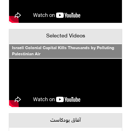
Selected Videos
Israeli Colonial Capital Kills Thousands by Polluting
Palestinian Air
آفاق بودكاست