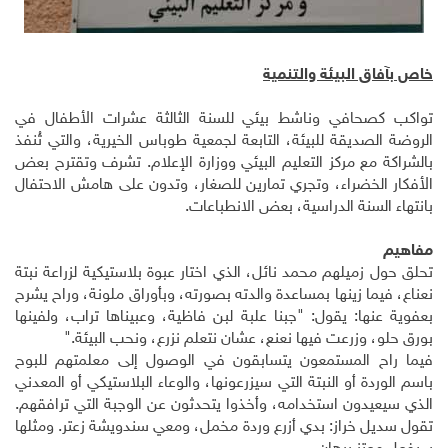
خاص بآفاق البيئة والتنمية
تواكب كصحافي وناشط بيئي للسنة الثالثة عشرات الأطفال في
الروضة الصديقة للبيئة، التابعة لجمعية طوباس الخيرية، والتي تُنفذ
بالشراكة مع مركز التعليم البيئي ووزارة الإعلام. تشرف وتقترح بعض
الأفكار الخضراء، وتجري تمارين للصغار، وتدون على هامش الاحتفال
بانتهاء السنة الدراسية، بعض الانطباعات.
مفاهيم
تحلق حول زميلهم محمد نائل، الذي اختار عبوة بلاستيكية لزراعة نبتة
نعناع، فيما زينها بمساعدة والدته بصورته، وبأوراق ملونة، وراح يشرح
بعفوية عنها: يقول: "جبنا علبة لبن فاظية، وعبيناها تراب، ولفينها
بورق حلو، وزرعت فيها نعنع، عشان نتعلم نزرع، ونحب البيئة."
فيما راح المستمعون يتسابقون في الوصول إلى معلمتهم للبوح
باسم الوردة أو النبتة التي سيزرعونها، والوعاء البلاستيكي أو المعدني
الذي سيعيدون استخدامه، وأخذوا يتحدثون عن الوجبة التي ترافقهم.
تقول سديل خراز: بدي أزرع وردة مخمل، ومعي سندويشة زعتر. ومثلها