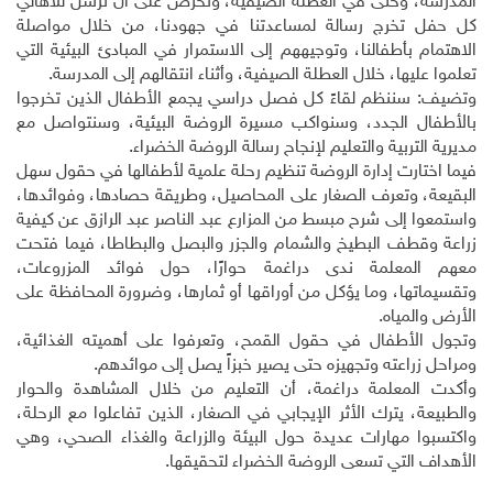
المدرسة، وحتى في العطلة الصيفية، ونحرص على أن نرسل للأهالي
كل حفل تخرج رسالة لمساعدتنا في جهودنا، من خلال مواصلة
الاهتمام بأطفالنا، وتوجيههم إلى الاستمرار في المبادئ البيئية التي
تعلموا عليها، خلال العطلة الصيفية، وأثناء انتقالهم إلى المدرسة.
وتضيف: سننظم لقاءً كل فصل دراسي يجمع الأطفال الذين تخرجوا
بالأطفال الجدد، وسنواكب مسيرة الروضة البيئية، وسنتواصل مع
مديرية التربية والتعليم لإنجاح رسالة الروضة الخضراء.
فيما اختارت إدارة الروضة تنظيم رحلة علمية لأطفالها في حقول سهل
البقيعة، وتعرف الصغار على المحاصيل، وطريقة حصادها، وفوائدها،
واستمعوا إلى شرح مبسط من المزارع عبد الناصر عبد الرازق عن كيفية
زراعة وقطف البطيخ والشمام والجزر والبصل والبطاطا، فيما فتحت
معهم المعلمة ندى دراغمة حوارًا، حول فوائد المزروعات،
وتقسيماتها، وما يؤكل من أوراقها أو ثمارها، وضرورة المحافظة على
الأرض والمياه.
وتجول الأطفال في حقول القمح، وتعرفوا على أهميته الغذائية،
ومراحل زراعته وتجهيزه حتى يصير خبزاً يصل إلى موائدهم.
وأكدت المعلمة دراغمة، أن التعليم من خلال المشاهدة والحوار
والطبيعة، يترك الأثر الإيجابي في الصغار، الذين تفاعلوا مع الرحلة،
واكتسبوا مهارات عديدة حول البيئة والزراعة والغذاء الصحي، وهي
الأهداف التي تسعى الروضة الخضراء لتحقيقها.