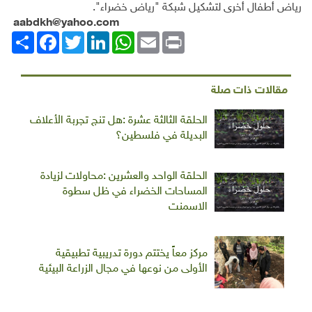
رياض أطفال أخرى لتشكيل شبكة "رياض خضراء".
aabdkh@yahoo.com
Print
Email
WhatsApp
LinkedIn
Twitter
انشر
Facebook
مقالات ذات صلة
الحلقة الثالثة عشرة :هل تنج تجربة الأعلاف
البديلة في فلسطين؟
الحلقة الواحد والعشرين :محاولات لزيادة
المساحات الخضراء في ظل سطوة
الاسمنت
مركز معاً يختتم دورة تدريبية تطبيقية
الأولى من نوعها في مجال الزراعة البيئية