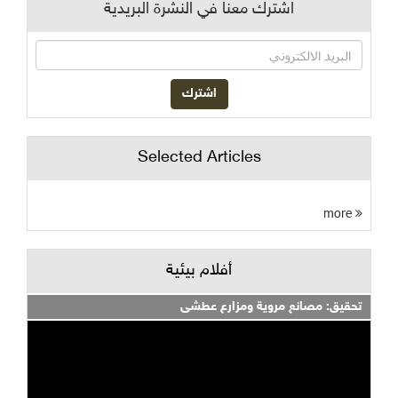
اشترك معنا في النشرة البريدية
Selected Articles
more
أفلام بيئية
تحقيق: مصانع مروية ومزارع عطشى