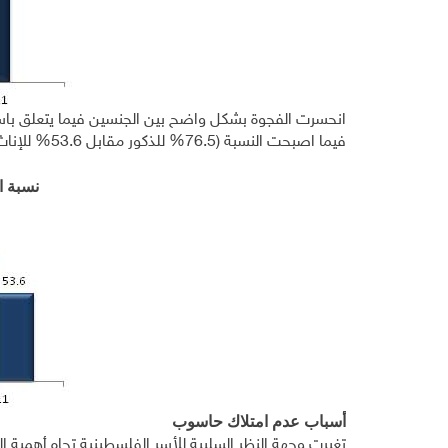
فيما اصبحت النسبة (76.5% للذكور مقابل 53.6% للإناث) للعام 2011.
نسبة 
أسباب عدم امتلاك حاسوب
تغيرت وجهة النظر السلبية للأسر الفلسطينية تجاه أهمية