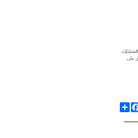
المنشآت
لانفاق على
انشر
Facebo