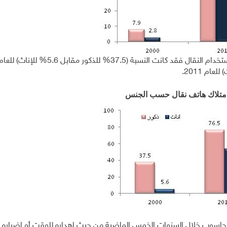
امتلاك هاتف نقال حسب الجنس
 الحاسوب خلال السنوات الخمس الماضية من حيث اهداره للوقت أو اضراره 