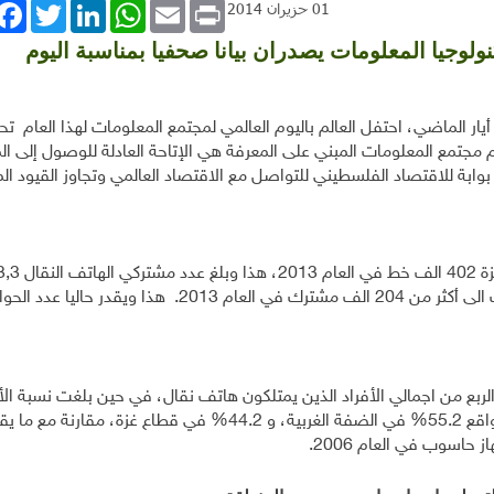
book
Twitter
LinkedIn
WhatsApp
Email
Print
01 حزيران 2014
ولوجيا المعلومات يصدران بيانا صحفيا بمناسبة اليوم
ي17 أيار الماضي، احتفل العالم باليوم العالمي لمجتمع المعلومات لهذا العام 
 مجتمع المعلومات المبني على المعرفة هي الإتاحة العادلة للوصول إلى ا
 بوابة للاقتصاد الفلسطيني للتواصل مع الاقتصاد العالمي وتجاوز القيود ا
مشترك فيما وصل عدد مشتركي الاتصال السريع بالانترنت الى أكثر من 204 الف مشترك في العام 2013.
 الربع من اجمالي الأفراد الذين يمتلكون هاتف نقال، في حين بلغت نسبة ال
فلسطين التي لديها حاسوب (51.4%) في العام 2012، بواقع 55.2% في الضفة الغربية، و 44.2% في قطاع غز