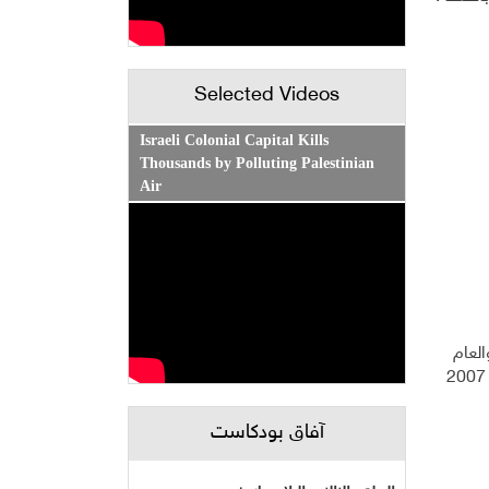
Selected Videos
Israeli Colonial Capital Kills
Thousands by Polluting Palestinian
Air
استخدام الحاسوب وتوفر موقع الكتروني في المؤسسات الاقتصادية خلال الفترة ما بين العام 2007 والعام
2012. فيما تضاعفت نسبة استخدام الانترنت الى ثلاث مرات، كذلك ارتفعت نسبة تنفيذ معاملات تجارية الكترونيا من (2.3% للعام 2007
آفاق بودكاست