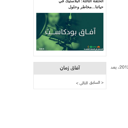
الحلقة الثالثة: البلاستيك في
حياتنا...مخاطر وحلول
انحسرت الفجوة ما بين الصادرات والواردات من سلع وخدمات المعلوماتية والاتصالات، لتصبح الواردات ضعف الصادرات في العام 2012، بعد
آفاق زمان
السابق >
< التالي