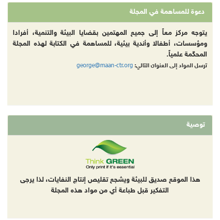
دعوة للمساهمة في المجلة
يتوجه مركز معاً إلى جميع المهتمين بقضايا البيئة والتنمية، أفرادا
ومؤسسات، أطفالا وأندية بيئية، للمساهمة في الكتابة لهذه المجلة
المحكّمة علمياً.
george@maan-ctr.org
ترسل المواد إلى العنوان التالي:
توصية
هذا الموقع صديق للبيئة ويشجع تقليص إنتاج النفايات، لذا يرجى
التفكير قبل طباعة أي من مواد هذه المجلة