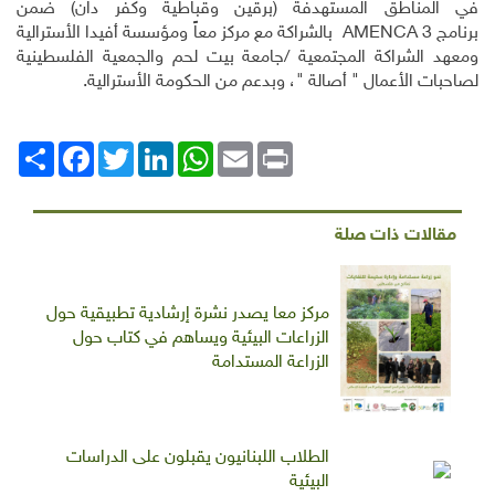
في المناطق المستهدفة (برقين وقباطية وكفر دان) ضمن
برنامج
AMENCA 3
بالشراكة مع مركز معاً ومؤسسة أفيدا الأسترالية
ومعهد الشراكة المجتمعية /جامعة بيت لحم والجمعية الفلسطينية
لصاحبات الأعمال " أصالة "، وبدعم من الحكومة الأسترالية.
Print
Email
WhatsApp
LinkedIn
Twitter
انشر
Facebook
مقالات ذات صلة
مركز معا يصدر نشرة إرشادية تطبيقية حول
الزراعات البيئية ويساهم في كتاب حول
الزراعة المستدامة
الطلاب اللبنانيون يقبلون على الدراسات
البيئية