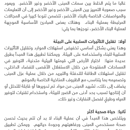
غالبا ما يتم الخلط بين سمات المبنى الأخضر وغير الأخضر. ويعود
سبب صعوبة التمييز بين المبنى الأخضر وغير الأخضر إلى أن التعليمات
والمواصفات الخاصة بالبناء الأخضر، تتضمن تنوعا كبيرا في المجالات
المرتبطة بعملية البناء. وهناك بعض المبادئ الأساسية الموجِهة
لعملية البناء الأخضر، نوجزها بما يلي:
أولا: تقليل التأثيرات السلبية على البيئة
وهذا يعني بشكل أساسي تخفيض استهلاك الموارد وتقليل التأثيرات
السلبية للبناء واستخدامه على البيئة. ويمكننا تطبيق هذا المبدأ بطرق
عديدة منها: اختيار الأرض التي قيمتها البيئية متدنية، التوفير في
المساحات المفتوحة من خلال الاستغلال الأقصى للفضاء الداخلي،
تقليل استهلاك الطاقة للتدفئة والتبريد من خلال عملية عزل المبنى
وتصميمه بما يتناسب مع الظروف المناخية الخاصة بالموقع.
يضاف إلى ذلك، تشييد المبنى من مواد تم تدويرها أو قابلة للتحلل أو
أن إنتاجها تسبب بحد أدنى من الضرر للبيئة، واستخدام تقنيات لتوفير
المياه وطرقٍ لفصل النفايات وغير ذلك.
ثانيا: حياة صحية أكثر
ويتلخص هذا المبدأ في أن عملية البناء لا بد أن تتم بحيث تحسن
صحة مستخدمي المبنى ورفاهيتهم وجودة حياتهم. ويمكن تطبيق