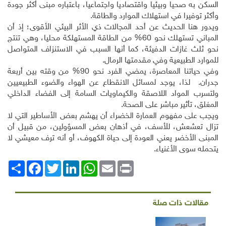
السكن به صحيا وبيئيا واقتصاديا واجتماعيا، باعتباره مبنى أكثر جودة
وأكثر توفيرا في استهلاك الموارد والطاقة.
ويدور هنا الحديث عن أحد المجالات ذي الأثر البيئي الأقوى؛ إذ أن
المباني تستهلك نحو 60% من الطاقة المستهلكة محليا، وهي تنتج
نحو ثلث غازات الدفيئة، كما أنها السبب في الاستنزاف المتواصل
للموارد الطبيعية وفي مقدمتها الرمال.
وفي حياتنا المعاصرة، يمضي الفرد نحو 90% من وقته بين أربعة
جدران. لذا، يوجد لمسائل الانقطاع عن الهواء والضوء الطبيعيين
ولتسرب المواد اللاصقة والكيماويات السامة إلى الفضاء الداخلي
المغلق، تأثير مباشر على الصحة.
ويجب على مفهوم العمارة الخضراء أن يهشم بعض الأساطير التي لا
تزال تعشعش، للأسف، في أذهان بعض المسؤولين، من قبيل أن
المبنى الأخضر يعني العودة إلى حياة الكهوف، أو أنه ترف معيشي لا
يتحمله سوى الأغنياء.
Print
Email
WhatsApp
LinkedIn
Twitter
انشر
Facebook
مقالات ذات صلة