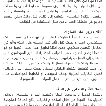
هذا المبدأ من خلال الآتي: التشديد على جودة عالية لفضاءات المبنى
من خلال اختيار مواد بناء لا تحوي سموما، تخطيط المبنى والفتحات
بحيث تتوفر التهوية الطبيعية والتبادل الجيد للهواء، واستغلال الحد
الأقصى للإنارة الطبيعية. يضاف إلى ذلك، خلق مناخ محلي مصغر
ومريح في منطقة المبنى، من خلال الاستفادة من النباتات.
ثالثا: تغيير أنماط السلوك
ويتضمن هذا المبدأ اعتبارات البناء التي تهدف إلى تغيير عادات
مستخدمي المبنى؛ بحيث تقل تأثيراتهم السلبية على البيئة و/أو في
المقابل تتحسن صحتهم. ومن أمثلة تطبيق هذا المبدأ: تجهيز مواقع
خاصة لوضع الدراجات في المباني المكتبية لتشجيع الموظفين على
الذهاب إلى العمل بدراجاتهم. ويستلزم هذا الأمر تشييد طرق صغيرة
خاصة بالدراجات لتشجيع استعمال الدراجات بدلا من السيارات. يضاف
إلى ذلك تخطيط الفضاء الداخلي للمبنى بحيث يسهل على قاطنيه
فصل النفايات المنزلية بهدف تدويرها، أو تخطيط المواصلات على
مستوى الحي بحيث يشجع استعمال المواصلات العمومية.
رابعا: التأثير الإيجابي على البيئة
ويشمل المبدأ الرابع حماية البيئة وتعظيم الموارد الطبيعية. ويمكن
تطبيق هذا المبدأ من خلال استخدام تقنيات إنتاج الطاقة المتجددة
ومن خلال تقليل الحاجة لإنتاج الطاقة من مصادر ملوثة وغير متجددة،