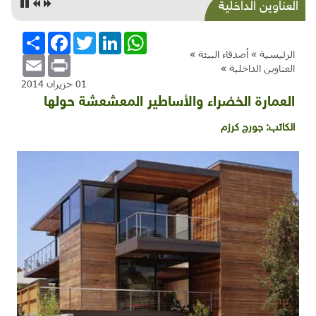
خديعة "الاقتصاد الأخضر"
العناوين الداخلية
WhatsApp
LinkedIn
Twitter
Facebook
انشر
الرئيسية »
أصدقاء البيئة
»
Email
Print
العناوين الداخلية
»
01 حزيران 2014
العمارة الخضراء والأساطير المعشعشة حولها
الكاتب:
جورج كرزم