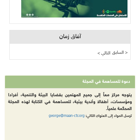
آفاق زمان
السابق >
< التالي
دعوة للمساهمة في المجلة
يتوجه مركز معاً إلى جميع المهتمين بقضايا البيئة والتنمية، أفرادا
ومؤسسات، أطفالا وأندية بيئية، للمساهمة في الكتابة لهذه المجلة
المحكّمة علمياً.
george@maan-ctr.org
ترسل المواد إلى العنوان التالي: