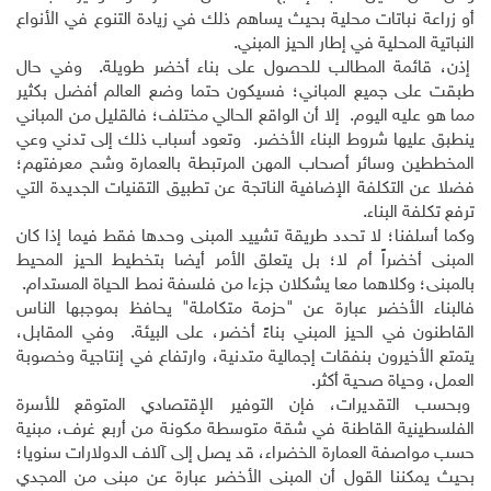
أو زراعة نباتات محلية بحيث يساهم ذلك في زيادة التنوع في الأنواع
النباتية المحلية في إطار الحيز المبني.
إذن، قائمة المطالب للحصول على بناء أخضر طويلة. وفي حال
طبقت على جميع المباني؛ فسيكون حتما وضع العالم أفضل بكثير
مما هو عليه اليوم. إلا أن الواقع الحالي مختلف؛ فالقليل من المباني
ينطبق عليها شروط البناء الأخضر. وتعود أسباب ذلك إلى تدني وعي
المخططين وسائر أصحاب المهن المرتبطة بالعمارة وشح معرفتهم؛
فضلا عن التكلفة الإضافية الناتجة عن تطبيق التقنيات الجديدة التي
ترفع تكلفة البناء.
وكما أسلفنا؛ لا تحدد طريقة تشييد المبنى وحدها فقط فيما إذا كان
المبنى أخضراً أم لا؛ بل يتعلق الأمر أيضا بتخطيط الحيز المحيط
بالمبنى؛ وكلاهما معا يشكلان جزءا من فلسفة نمط الحياة المستدام.
فالبناء الأخضر عبارة عن "حزمة متكاملة" يحافظ بموجبها الناس
القاطنون في الحيز المبني بناءً أخضر، على البيئة. وفي المقابل،
يتمتع الأخيرون بنفقات إجمالية متدنية، وارتفاع في إنتاجية وخصوبة
العمل، وحياة صحية أكثر.
وبحسب التقديرات، فإن التوفير الإقتصادي المتوقع للأسرة
الفلسطينية القاطنة في شقة متوسطة مكونة من أربع غرف، مبنية
حسب مواصفة العمارة الخضراء، قد يصل إلى آلاف الدولارات سنويا؛
بحيث يمكننا القول أن المبنى الأخضر عبارة عن مبنى من المجدي