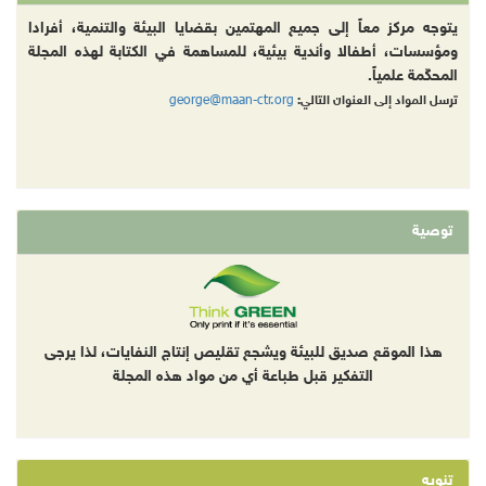
يتوجه مركز معاً إلى جميع المهتمين بقضايا البيئة والتنمية، أفرادا
ومؤسسات، أطفالا وأندية بيئية، للمساهمة في الكتابة لهذه المجلة
المحكّمة علمياً.
george@maan-ctr.org
ترسل المواد إلى العنوان التالي:
توصية
هذا الموقع صديق للبيئة ويشجع تقليص إنتاج النفايات، لذا يرجى
التفكير قبل طباعة أي من مواد هذه المجلة
تنويه