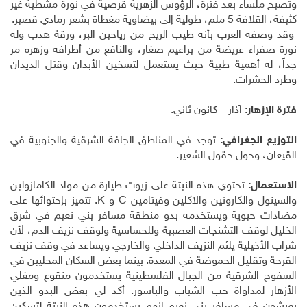
وتصبح ملساء بعد فترة، الرؤوس الزهرية قرصية في نورة مشطية غير
كثيفة، القلافة 5 ملم، طولية إلى بيضاوية مغطاة بشعر رمادي قصير.
وقد وصفه العرب بأنه طيب الريح من رياحين البر، ورقة هدب وله
نورة صفراء عريضة من براعيم صغار، والنافع من أطرافه وزهره مر
جداً، له أهمية طبية حيث يستعمل لتسخين الأبدان وقتل الديدان
وطرد الحشرات.
فترة الإزهار
: آذار _ كانون ثاني.
التوزيع الجغرافي:
توجد في المناطق الجافة الشرقية والجنوبية في
القيعان، وحول حقول الشعير.
الاستعمال:
تحتوي هذه النبتة على زيوت طيارة من مواد الكامازولين
والسينول والكاروتين والاكلين وفيتامين C و K. تتميز بإحتوائها على
مضادات حيوية ويستخدمه بدو منطقة مسافر بني نعيم في شرق
الخليل لوقف التشنجات العصبية وللحساسية ولوقف نزيف الدم، لأن
شراب الأخيلية يلئم النزيف الداخلي والخارجي ويساعد في وقف نزيف
القرحة وتقليل الحموضة في المعدة. بينما بعض السكان المحليين في
السفوح الشرقية من الجبال الفلسطينية يستخدمون منقوع ومغلي
الأزهار لمداواة حب الشباب والباسور. أكد لي بعض البدو الذين
يعيشون في مسافر بني نعيم إنهم يستخدمون هذه النبتة لتسكين