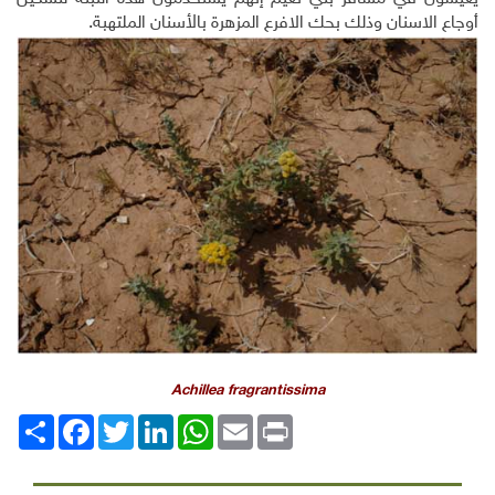
أوجاع الاسنان وذلك بحك الافرع المزهرة بالأسنان الملتهبة.
Achillea fragrantissima
Print
Email
WhatsApp
LinkedIn
Twitter
انشر
Facebook