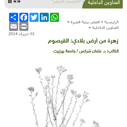
خديعة "الاقتصاد الأخضر"
العناوين الداخلية
WhatsApp
LinkedIn
Twitter
Facebook
انشر
الرئيسية »
قصص بيئية قصيرة
»
Email
Print
العناوين الداخلية
»
01 حزيران 2014
زهرة من أرض بلادي: القيصوم
الكاتب:
د. عثمان شركس / جامعة بيرزيت