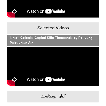
Selected Videos
Israeli Colonial Capital Kills Thousands by Polluting
Palestinian Air
آفاق بودكاست