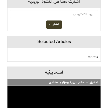
اشترك معنا في النشرة البريدية
Selected Articles
more
أفلام بيئية
تحقيق: مصانع مروية ومزارع عطشى