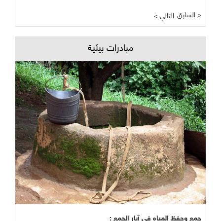
السابق >
< التالي
مبادرات بيئية
جمع وحفظ المياه في آبار الجمع :