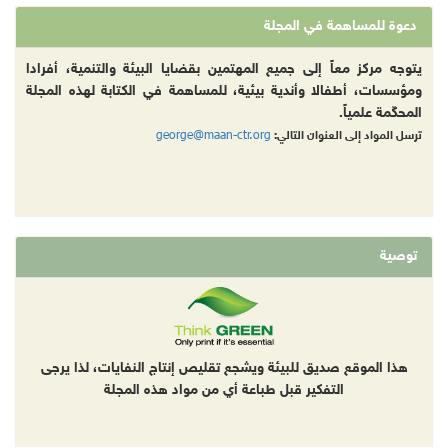
دعوة للمساهمة في المجلة
يتوجه مركز معاً إلى جميع المهتمين بقضايا البيئة والتنمية، أفرادا
ومؤسسات، أطفالا وأندية بيئية، للمساهمة في الكتابة لهذه المجلة
المحكّمة علمياً.
george@maan-ctr.org
ترسل المواد إلى العنوان التالي:
توصية
هذا الموقع صديق للبيئة ويشجع تقليص إنتاج النفايات، لذا يرجى
التفكير قبل طباعة أي من مواد هذه المجلة