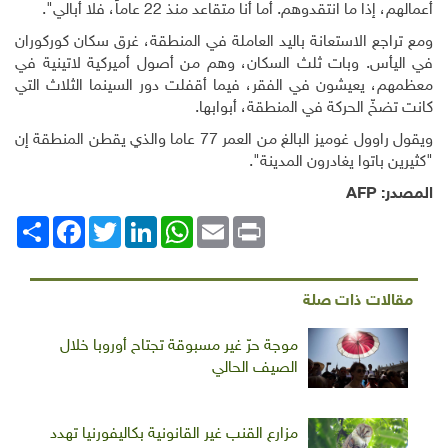
أعمالهم، إذا ما انتقدوهم. أما أنا متقاعد منذ 22 عاماً، فلا أبالي".
ومع تراجع الاستعانة باليد العاملة في المنطقة، غرق سكان كوركوران
في اليأس. وبات ثلث السكان، وهم من أصول أميركية لاتينية في
معظمهم، يعيشون في الفقر، فيما أقفلت دور السينما الثلاث التي
كانت تضخّ الحركة في المنطقة، أبوابها
.
ويقول راوول غوميز البالغ من العمر 77 عاما والذي يقطن المنطقة إن
"كثيرين باتوا يغادرون المدينة".
المصدر:
AFP
Print
Email
WhatsApp
LinkedIn
Twitter
انشر
Facebook
مقالات ذات صلة
موجة حرّ غير مسبوقة تجتاح أوروبا خلال
الصيف الحالي
مزارع القنب غير القانونية بكاليفورنيا تهدد