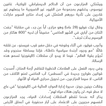
ويشتكي المزارعون من أن الحاكم الديمقراطي للولاية، غافين
نيوسوم، يخنقهم بمجموعة من القيود غير الضرورية ما يجعلهم غير
قادرين على تأدية دورهم المتمثل في إمداد متاجر السوبر ماركت
الأميركية
.
وقال نيك فوليو (28 عاما) وهو مزارع، أباً عن جد، في مقابلة "جفت
اثنتان من آباري في الشهر الماضي" مضيفاً أن لديه "800 هكتار من
البرسيم بدأت تجف".
وأعرب فوليو، في أثناء وقوفه في حقل مغبر قرب فريسنو، عن قلقه
قائلًا "مع وجود أجندة سياسية خاطئة، فإننا ببساطة سنجوع وقد
نُجوّع بقية العالم". فيما لا يبدو أن سلطات كاليفورنيا تسمع هذه
الرسالة
.
وفي ردود الفعل على العلامات الخطيرة لتفاقم أزمة المناخ، أُصدرت
قوانين طوارئ جديدة في أغسطس/ آب الماضي لمنع الآلاف من
الناس، لا سيما المزارعين، من تحويل مجاري المياه أو الأنهار
.
وقالت جينين جونز، مديرة إدارة الموارد المائية في كاليفورنيا "في عامٍ
لا مطر فيه، لن يكون هناك مياه لهم".
يذكر أنه عندما تقطع السلطات إمدادات المياه، يجد المزارعون
أنفسهم مجبرين على الاعتماد على آبار محفورة في أعماق الأرض