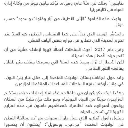
طابقين" وذلك في مئة عام، وفق ما تؤكد جانين جونز من وكالة إدارة
المياه في كاليفورنيا
وتهدّد هذه الظاهرة "البُنى التحتية، من آبار وقنوات وسدود" حسب
جونز
.
والمؤشّر الوحيد الذي يدلّ على هذا الانغماس الخطير، هو السدّ عند
تخوم المدينة الذي تتطاير في جواره بعض ألياف القطن.
وفي عام 2017، أجرت السلطات أعمالًا كبيرة لإعلائه خشية من أن
تغمر مياه الأمطار هذه المدينة
.
لكن الأمطار لا تزال بعيدة هذه السنة التي يسودها جفاف مثير للقلق
يفاقمه التغير المناخي.
وقد حوّل الجفاف بستان الولايات المتحدة إلى حقل غبار بنيّ اللون،
في وقت أوقفت فيه السلطات المساعدات المقدّمة للمزارعين
.
وهكذا غرقت كوركوران في حلقة مفرغة، فبلا إمدادات مياه، يستخرج
المزارعون مزيدًا من المياه الجوفية، ومع ذلك فإن قليلاً من السكان
يرفعون أصواتهم ضدّ الظاهرة، فمعظمهم عاملون في هذه المزارع
الكبيرة التي تسحب المياه
.
ويقول راوول أتيلانو الذي عمل طوال سنوات مع أحد عمالقة القطن
في الولايات المتحدة "جي.جي. بوسويل": "يخشون أن يخسروا