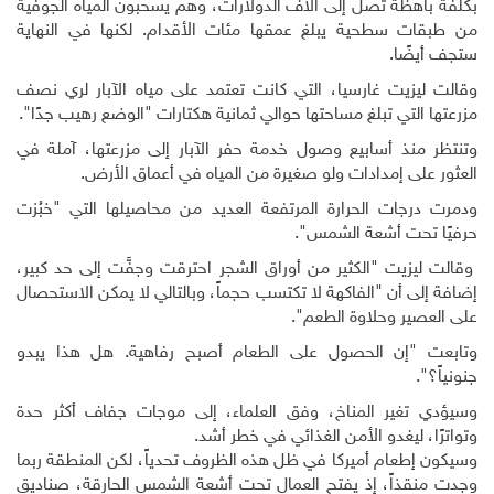
بكلفة باهظة تصل إلى آلاف الدولارات، وهم يسحبون المياه الجوفية
من طبقات سطحية يبلغ عمقها مئات الأقدام. لكنها في النهاية
ستجف أيضًا.
وقالت ليزيت غارسيا، التي كانت تعتمد على مياه الآبار لري نصف
مزرعتها التي تبلغ مساحتها حوالي ثمانية هكتارات "الوضع رهيب جدًا".
وتنتظر منذ أسابيع وصول خدمة حفر الآبار إلى مزرعتها، آملة في
العثور على إمدادات ولو صغيرة من المياه في أعماق الأرض
.
ودمرت درجات الحرارة المرتفعة العديد من محاصيلها التي "خبُزت
حرفيًا تحت أشعة الشمس".
وقالت ليزيت "الكثير من أوراق الشجر احترقت وجفَّت إلى حد كبير،
إضافة إلى أن "الفاكهة لا تكتسب حجماً، وبالتالي لا يمكن الاستحصال
على العصير وحلاوة الطعم".
وتابعت "إن الحصول على الطعام أصبح رفاهية. هل هذا يبدو
جنونياً؟".
وسيؤدي تغير المناخ، وفق العلماء، إلى موجات جفاف أكثر حدة
وتواترًا، ليغدو الأمن الغذائي في خطر أشد
.
وسيكون إطعام أميركا في ظل هذه الظروف تحدياً، لكن المنطقة ربما
وجدت منقذاً، إذ يفتح العمال تحت أشعة الشمس الحارقة، صناديق