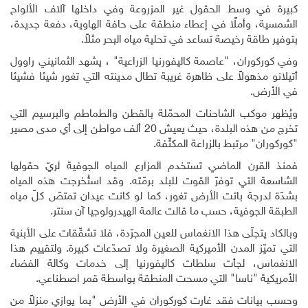
كبيرة في وسط الحقول غير المزروعة وفي داخلها آلاف الألواح
الشمسية، وأملًا في إعطاء منطقة على حافة الهاوية، دفعة جديدة،
بتوفير طاقة رخيصة تساعد في تحلية مياه البحر مثلاً
.
وفي كوركوران، "عاصمة كاليفورنيا الزراعية" ، يشهد الثمانيني راوول
أتيلانو مذهولاً على ظاهرة غريبة تطال مدينته التي تغور شيئا فشيئا
في الأرض
.
ويُظهر موكب الشاحنات المحمّلة بالقطن والطماطم والبرسيم التي
تخرج من هذه البلدة، حيث يعيش 20 ألف مواطن إلى أي مدى مصير
"كوركوران" مرتبط بالزراعة المكثّفة
.
فمنذ القرن الماضي تستخدم المزارع المياه الجوفية لريّ حقولها
الشاسعة التي توفرّ القوت للبلد برمّته. وقد استُخرجت هذه المياه
بشدّة لدرجة باتت الأرض تغور، كما لو كانت عيدان تمتصّ كلّ مياه
الطبقة الجوفية، حسب ما قالت عالمة الهيدرولوجيا آن سنتر
.
وبالكاد يتجلّى هذا الانغماس للعين المجرّدة، فلا تشقّقات على الأبنية
التي تميّز المدن الأميركية الصغيرة ولا تصدّعات كبيرة. ولتقييم هذا
الانغماس، لجأت سلطات كاليفورنيا إلى خدمات وكالة الفضاء
الأمريكية "ناسا" التي مسحت المنطقة بواسطة قمر اصطناعي
.
وحسب بيانات فقد غارت كوركوران في الأرض "بما يوازي منزلاً من