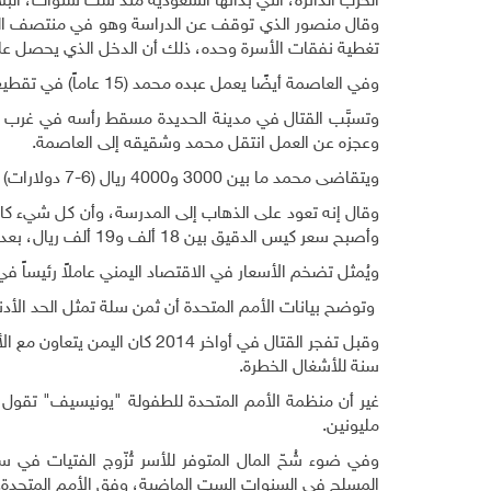
الحرب الدائرة، التي بدأتها السعودية منذ ست سنوات، البل
وقال منصور الذي توقف عن الدراسة وهو في منتصف المرحلة
تغطية نفقات الأسرة وحده، ذلك أن الدخل الذي يحصل عليه
وفي العاصمة أيضًا يعمل عبده محمد (15 عاماً) في تقطيع قضبان الحديد الصُلب في الشارع لاستخدامه في بناء الهياكل الخرسـانية
وتسبَّب القتال في مدينة الحديدة مسقط رأسه في غرب ا
وعجزه عن العمل انتقل محمد وشقيقه إلى العاصمة
.
ويتقاضى محمد ما بين 3000 و4000 ريال (6-7 دولارات) يومياً لكنه ينفق أكثر من نصفها على الطعام والإقامة ويرسل ما يتبقى لأسرته
وقال إنه تعود على الذهاب إلى المدرسة، وأن كل شيء كان عل
وأصبح سعر كيس الدقيق بين 18 ألف و19 ألف ريال، بعد أن كان يتراوح بين 5000 و8000 ريال من قبل
ويُمثل تضخم الأسعار في الاقتصاد اليمني عاملاً رئيساً في
وتوضح بيانات الأمم المتحدة أن ثمن سلة تمثل الحد الأدنى من الغذ
سنة للأشغال الخطرة
.
غير أن منظمة الأمم المتحدة للطفولة "يونيسيف" تقول إن
مليونين
.
المسلح في السنوات الست الماضية، وفق الأمم المتحدة.