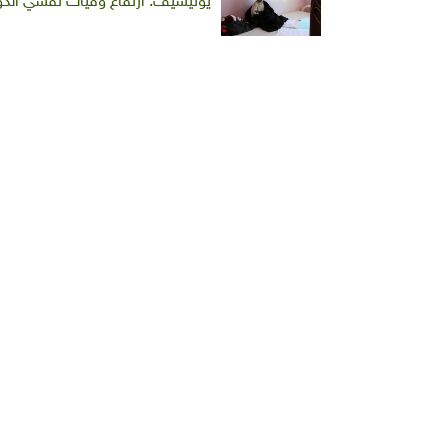
يونيسيف: ارتفاع وفيات تفشي الكولير