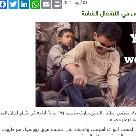
book
Twitter
LinkedIn
WhatsApp
Email
Print
01 أيلول 2021
ون في الأشغال الشاقة
بدلاً من الذهاب إلى المدرسة، يقضي الطفل اليمني حارث منصور (15 عاماً) أيامه ف
 اليمنية صنعاء
.
ون لكسب أقوات أسرهم، والحفاظ على سقف فوق رؤوسها، مع ظروف تد