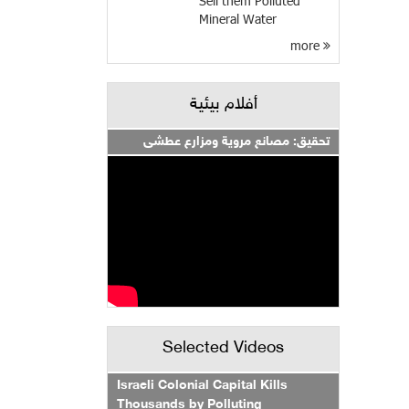
Sell them Polluted
Mineral Water
more
أفلام بيئية
تحقيق: مصانع مروية ومزارع عطشى
Selected Videos
Israeli Colonial Capital Kills
Thousands by Polluting