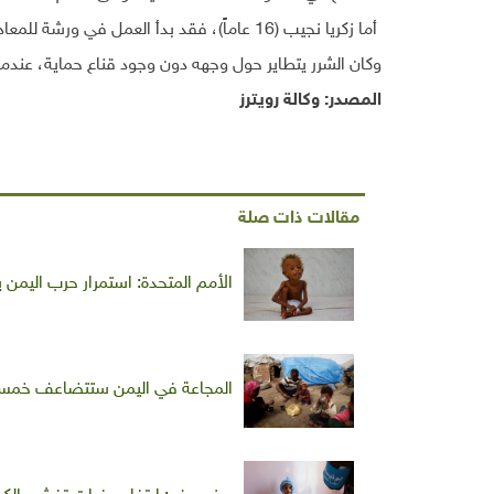
أما زكريا نجيب (16 عاماً)، فقد بدأ العمل في ورشة للمعادن في صنعاء قبل عامين
وكان الشرر يتطاير حول وجهه دون وجود قناع حماية، عندما 
المصدر: وكالة رويترز
مقالات ذات صلة
الأمم المتحدة: استمرار حرب اليمن يهدد بأسوأ مجاعة من
المجاعة في اليمن ستتضاعف خمس م