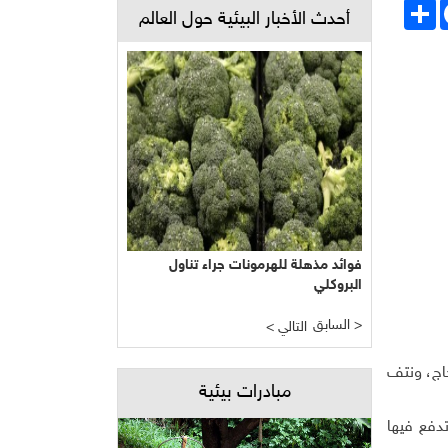
Face
انشر
أحدث الأخبار البيئية حول العالم
فوائد مذهلة للهرمونات جراء تناول
البروكلي
السابق >
< التالي
ي قطع أعناق الدجاج، ونتف
مبادرات بيئية
فع فيها