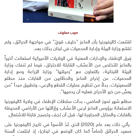
حبيب معلوف
اقتنعت كاليفورنيا بأن الماعز "حليف قويّ" في مواجهة الحرائق، ولم
تقتنع وزارة البيئة وإدارة المحميات في لبنان بذلك بعد.
فِرق الإطفاء والإدارات المعنية في الولايات الأميركية استعانت أخيراً
بالماعز للتخلص من الأعشاب القابلة للاحتراق، فيما لم تنفك وزارة
البيئة اللبنانية، بالتعاون مع "زميلتها" وزارة الزراعة ومع إدارة
المحميات، عن إخراج الماعز والحطّابين من الغابات منذ مطلع
التسعينيات، بدلاً من تنظيم عمليات القطع والرعي، وتطبيق مبدأ "من
يعشْ من خير الأحراج فعليه أن يحميها".
مطلع شهر تموز الماضي، بدأت سلطات الإطفاء في ولاية كاليفورنيا
الاستعانة برؤوس الماعز لرعي الأعشاب وإزالتها من الأراضي المحيطة
بالغابات والمنازل المجاورة لها، قبل أن تجف وتصبح قابلة للاشتعال.
يأتي ذلك بعد عام (2020) الذي عُدّ الأسوأ في تاريخ كاليفورنيا على
صعيد الحرائق (تماماً كما كان الوضع في لبنان)، إذ ابتلعت ألسنة