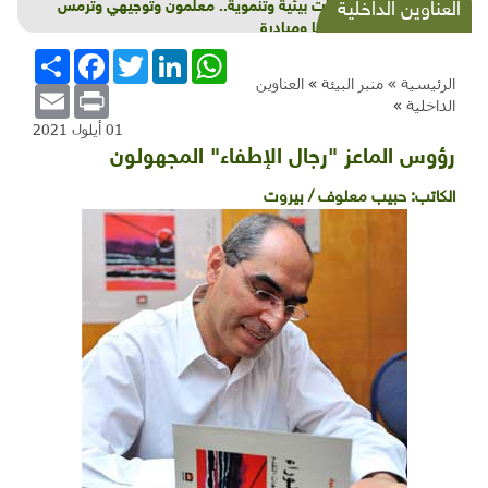
شذرات بيئية وتنموية.. معلمون وتوجيهي وترمس
العناوين الداخلية
وكورونا ومبادرة
WhatsApp
LinkedIn
Twitter
Facebook
انشر
الرئيسية »
منبر البيئة
»
العناوين
Email
Print
الداخلية
»
01 أيلول 2021
رؤوس الماعز "رجال الإطفاء" المجهولون
الكاتب:
حبيب معلوف / بيروت