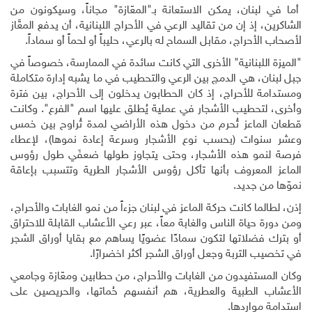
أما في لبنان، يمكن الاستعانة بـ"المعّازة" مجاناً، وسيكونون من
الشاكرين، إذ إن من تقاليد الرعي في الأحراج اللبنانية، أن يدفع المعَّاز
لأصحاب الأحراج، مقابل السماح له بالرعي، حليباً أو لحماً أو سماداً
.
"الميزة اللبنانية" الأخرى التي كانت سائدة في الممارسة، خصوصاً في
جبل لبنان، هي الدمج بين الرعي والتحطيب في ما يشبه إدارة متكاملة
ومستدامة للأحراج، إذ كان الحطابون يدخلون إلى الأحراج، بين فترة
وأخرى، لتحطيب الأشجار في عملية يُطلق عليها اسم "الفرع". وكانت
قطعان الماعز تُحرم من دخول هذه الأراضي لمدة تُراوح بين خمس
وعشر سنوات (بحسب نوع الأشجار وسرعة إعادة نموها)، لإعطاء
فرصة لنمو هذه الأشجار، وحتى يتجاوز طولها ضعفَي طول رؤوس
الماعز المعروف بأنها تأكل رؤوس الأشجار الطرية وتتسبب بإعاقة
نموّها من جديد
.
إذن، لطالما كانت حركة الماعز في لبنان جزءاً من نمو الغابات والأحراج،
ومن دورة حياة الناس والغابة معاً، عبر رعي الأعشاب القابلة للاحتراق
أو بترك فضلاتها لتكون سمادًا عضويًا يساهم مع بقايا أوراق الشجر
في تخصيب التربة وجعل أوراق الشجر أكثر اخضرارًا.
وكان المستفيدون من الغابات والأحراج، من حطابين ومعّازة وجامعي
الأعشاب الطبية والعطرية، هم أنفسهم حُماتها، والحريصين على
استدامة مواردها.