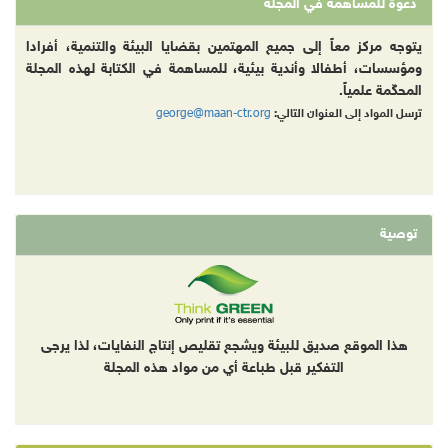
دعوة للمساهمة في المجلة
يتوجه مركز معاً إلى جميع المهتمين بقضايا البيئة والتنمية، أفرادا
ومؤسسات، أطفالا وأندية بيئية، للمساهمة في الكتابة لهذه المجلة
المحكّمة علمياً.
george@maan-ctr.org
ترسل المواد إلى العنوان التالي:
توصية
هذا الموقع صديق للبيئة ويشجع تقليص إنتاج النفايات، لذا يرجى
التفكير قبل طباعة أي من مواد هذه المجلة