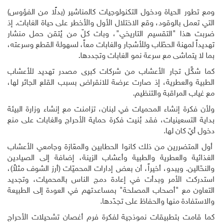
ومع تطور الحياة ودخول التكنولوجيات كالمناشير (بدلًا من الفؤوس)
التي تعمل بالوقود، وقع الاختلال الأول والأخطر على حياة الغابات. إذ
ضربت هذا "التقسيم التاريخي"، وبات كلّ من يُتقن حمل منشار
تهديداً لمهنة الحطّاب وللأشجار والغابات معاً، لسهولة القطع وسرعته،
بما لا يتماشى مع سرعة نمو الغابات وتجددها.
كما شكَّل تجار الأعشاب من شركات كبرى مصدر تهديد للأعشاب
الطبية والعطرية، إذ صارت عرضة للانقراض بسبب القلع الجائر لها،
مع غياب المراقبة والتنظيم
.
ولأن فكرة إنشاء المحميات في لبنان، تزامنت مع إنشاء وزارة البيئة
بداية التسعينيات، فقد بُنيت فكرة حماية الأحراج والغابات على منع
دخول أيّ كان لها.
أول المتضررين من ذلك كانوا الحطابين والمعّازة وجامعي الأعشاب
الغذائية والعطرية والطبية وأعشاب الزينة، إضافة إلى الصيادين
والنحّالين. ويبدو، أخيراً، أن بعض إدارات المحميّات (أرز الشوف مثلاً)،
استدركت الأمر وبدأت في إعادة دمج الناس بالمحميات، وتجديد
التعاون مع "أصحاب المصلحة" بمساعدتهم في العودة إلى الطبيعة
والاستفادة منها والحفاظ على تجدّدها.
كما قامت بتطبيقات نموذجية لفكرة فرم أغصان تشحيلات الأحراج