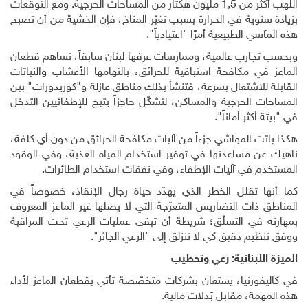
اللهب أكثر من 1,5 مليون هكتار من المساحات الحرجية. ومع التوقّعات
بزيادة سنوية في الحرارة بسبب تغيّر المناخ، فإن الخشية من أن تصبح
هذه المآسي الطبيعية أمرًا "اعتيادياً".
وبحسب تجارب عالمية، وممارسات عرفها لبنان سابقاً، تساهم قطعان
الماعز في مكافحة استباقية للحرائق، بالتهامها الأعشاب والنباتات
القابلة للاشتعال بسرعة، فتنشأ بذلك مناطق عازلة و"كوريدورات" بين
المساحات الحرجية والمساكن، لتشكّل حاجزاً يتيح للإطفائيين التدخل
في "بيئة أكثر أماناً".
هكذا باتت المواشي جزءاً من آليات مكافحة الحرائق من دون أي كلفة،
ناهيك عن مساعدتها في توفير استخدام المياه العذبة، وفي الوقود
المستخدم في آليات الإطفاء، وفي نفقات استخدام الطائرات.
كما أنها تقلل الخطر الذي يهدّد حياة رجال الإنقاذ، خصوصاً في
المناطق ذات التضاريس المتعرّجة التي لا يصلها غير الماعز المعروف
بمهارته في التسلّق؛ شريطة أن تبقى عمليات الرعي تحت المراقبة
ووفق تنظيم دقيق كي لا تنزلق إلى "الرعي الجائر".
الميزة اللبنانية: رعي وتحطيب
في كاليفورنيا، يستعان بشركات متخصّصة تأتي بقطعان الماعز لأداء
هذه المهمة، مقابل بَدلات مالية.