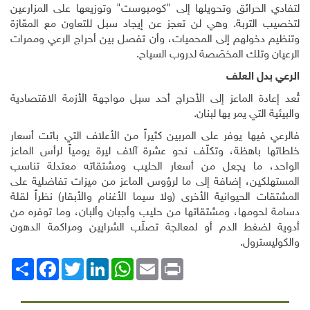
لتفادي الحرائق وتحويلها إلى "كومبوست" وتوزيعها على المزارعين
لتخصيب التربة. وهي لن تعجز عن إيجاد سبل للتعاون مع المعّازة
وتنظيم دخولهم إلى المحميات، وأن تفصل بين أحراج الرعي وممرات
الرعيان وتلك المخصّصة لدروب السياح
.
الرعي بدل العلف
تُعد إعادة الماعز إلى الأحراج أحد سبل مواجهة الأزمة الاقتصادية
والبيئية التي يمر بها لبنان.
فالرعي فيها يوفر على المربين كثيراً من الأعلاف التي باتت أسعار
خلطاتها باهظة، وتكلّف نحو عشرة آلاف ليرة يومياً لرأس الماعز
الواحد، ما يجعل من أسعار الحليب ومشتقاته معتدلة تناسب
المستهلكين، إضافة إلى ما لرؤوس الماعز من ميزات تفاضلية على
المشتقات الحيوانية الأخرى (ولا سيما الأغنام والأبقار) نظراً لقلة
دسامة لحومها، ومشتقاتها من حليب وأجبان وألبان، وما توفره من
أدوية لضغط الدم أو لمعالجة تصلّب الشرايين ومراكمة الدهون
والكوليسترول
.
Print
Email
WhatsApp
LinkedIn
Twitter
انشر
Facebook