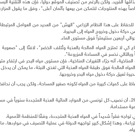
قها الفريد. ولكن بالرغم من تصنيف الموقع دولياً، فإن هذه التقنية الب
 للحفاظ على هذا النظام الزراعي "الهش" من العديد من العوامل المرتبطة 
ي حركة دخول وخروج المياه إلى البحيرة.
لي أربعين سنتيمتراً فوق مستوى الماء.
ي لا تمتزج المياه المالحة بالعذبة وتُتلف الخضر"، لافتًا إلى "صعوبة
وبالتالي نخسر في المساحة المزروعة".
المناخية، أنه جرّاء التغيرات المناخية، فإن مستوى مياه البحر في ارتفاع م
ه المالحة فوق طبقة المياه العذبة التي تغذي النبتة، ما يمكن أن يدخل ن
رة تعيق حركة دخول مياه البحر وخروجها.
فاظ على كميات كبيرة من المياه لكونه صغير المساحة، ولكن يجب أن نحافظ
مية مستدامة.
جه فقراً شديداً في المياه العذبة المتجددة، وفقًا للمنظمة الأممية.
لى الزراعة، وهذا إشكال كبير تواجهه الدولة في عملية التصرف في مواردها، ما 
اه.