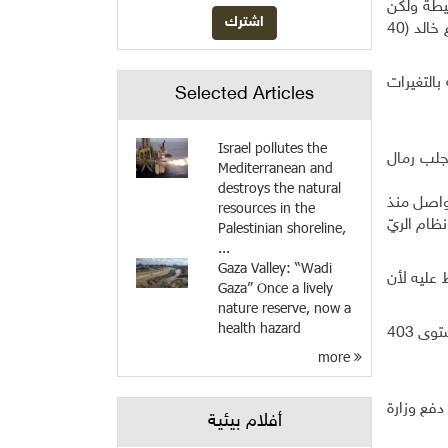
سيطة ولكن
الفعّالة ليست مسجلة كعلامة تجارية، "ولم يُبنى سوقاً خاصاً بهذه المنتوجات لنتمكن من بيعها بأثمان أعلى"، وفق ما يقول المزارع خالد (40
بالتغيرات
Selected Articles
Israel pollutes the
 جلب رمال
Mediterranean and
destroys the natural
تواصل منذ
resources in the
ظام الريّ
Palestinian shoreline,
...
Gaza Valley: “Wadi
 عليه لأن
Gaza” Once a lively
nature reserve, now a
health hazard
وتبيّن تقديرات منظمة الأغذية والزراعة العالمية للعام 2017، أن نصيب كل تونسي من الموارد المائية العذبة المتجددة سنوياً في مستوى 403
more
دفع وزارة
أفلام بيئية