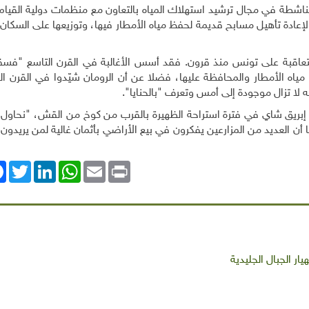
شطة في مجال ترشيد استهلاك المياه بالتعاون مع منظمات دولية القيام 
إعادة تأهيل مسابح قديمة لحفظ مياه الأمطار فيها، وتوزيعها على السكان
المتعاقبة على تونس منذ قرون. فقد أسس الأغالبة في القرن التاسع "فس
ياه الأمطار والمحافظة عليها، فضلا عن أن الرومان شيّدوا في القرن الث
لا تزال موجودة إلى أمس وتعرف "بالحنايا".
إبريق شاي في فترة استراحة الظهيرة بالقرب من كوخ من القش، "نحاول 
أن العديد من المزارعين يفكرون في بيع الأراضي بأثمان غالية لمن يريدون ب
ok
Twitter
LinkedIn
WhatsApp
Email
Print
ار الجبال الجليدية