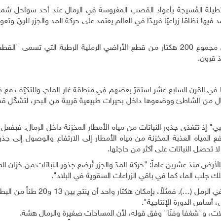
طيلة المُسيجة بأعواد القصب المغروسة في الرمال عند أحد سواحل شم
ا نظامًا زراعيًا فريدًا في العالم يعتمد على حركة المد والجزر للريّ وتع
وكان علي القارصي وزوجته قد ورثا قرابة 0.8 هكتار من مجموع 200 هكتار من قطع الأراضي الرملية الرطبة التي تس
في القرن السابع عشر استقرّ بعضهم في منطقة غار الملح. وللتكيّف مع 
مال من الشاطئ ووضعوها داخل بحيرات طبيعية قريبة من البحر، لتشكّل قطع
" إذ تتغذى جذور النباتات من مياه الأمطار المخزنة داخل الرمال. فبفعل 
فع المياه العذبة المخزنة من مياه الأمطار إلى الارتفاع والوصول إلى جذور
ا تحصل النباتات على أكثر من حاجتها.
ي، وهو مدرّس متقاعد (61 عامًا) يزرع الأرض منذ عشرين عاماً: "حركة المدّ والجزر تُرضع جذور النباتات من خزان
لك جلب الماء كما في باقي الزراعات السقوية في البلاد".
ويضيف: "نعتمد كليّاً على مياه الأمطار التي تنزل وتتخزّن في الرمل (…). فمثلا
 أساس الدورة الإنتاجية".
لآلات، و"شغفا وفنّا" وفق قوله، لأن المساحات صغيرة والرمال هشة.