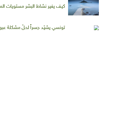
كيف يغير نشاط البشر مستويات الم
تونسي يشيّد جسراً لحلّ مشكلة عب