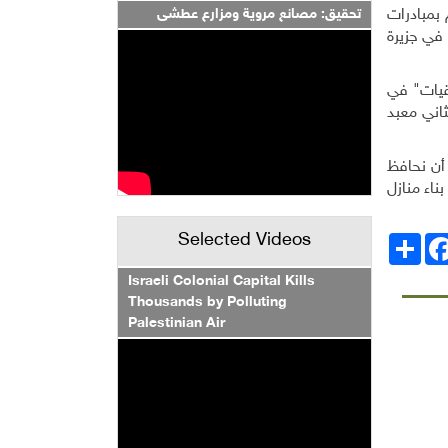
بمبادرات
تحقيق: مصانع مروية ومزارع عطشى
 في جزيرة
قيات" في
اني معبد
أن نحافظ
ناء منازل
Selected Videos
انشر
Facebo
Israeli Colonial Capital Kills
Thousands by Polluting
Palestinian Air