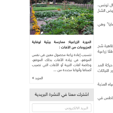
ال تونس،
ويض الشحّ
مى "القطعايا" وهي
الدورة الزراعية: ممارسة بيئية لوقاية
ظاهرة شح
المزروعات من الآفات :
ًا زراعية
تتسبب إعادة زراعة محصول معين في نفس
الموقع، في زيادة الآفات بذلك الموقع،
حركة المد
وخاصة آفات التربة أو الآفات التي تصيب
أصنافا وأنواعا محددة من ...
 النباتات
المزيد
 المياه العذبة
اشترك معنا في النشرة البريدية
ً، بإمكان هكتار واحد أن ينتج بين 13 و20 طناً من البطاطس في