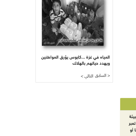
المياه في غزة ...كابوس يؤرق المواطنين
ويهدد حياتهم بالهلاك
السابق >
< التالي
يئة
تعبر
 أو