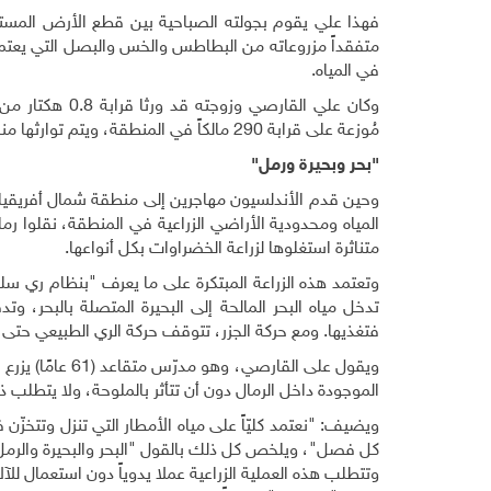
فهذا علي يقوم بجولته الصباحية بين قطع الأرض المست
متفقداً مزروعاته من البطاطس والخس والبصل التي يعتمد فيه
في المياه.
مُوزعة على قرابة 290 مالكاً في المنطقة، ويتم توارثها منذ قرون.
"بحر وبحيرة ورمل"
وحين قدم الأندلسيون مهاجرين إلى منطقة شمال أفريقيا 
المياه ومحدودية الأراضي الزراعية في المنطقة، نقلوا ر
متناثرة استغلوها لزراعة الخضراوات بكل أنواعها.
وتعتمد هذه الزراعة المبتكرة على ما يعرف "بنظام ري سلبي
تدخل مياه البحر المالحة إلى البحيرة المتصلة بالبحر، وتد
فتغذيها. ومع حركة الجزر، تتوقف حركة الري الطبيعي حتى ل
ويقول على القارص
الموجودة داخل الرمال دون أن تتأثر بالملوحة، ولا يتطلب ذ
كل فصل"، ويلخص كل ذلك بالقول "البحر والبحيرة والرمل،
وتتطلب هذه العملية الزراعية عملا يدوياً دون استعمال ل