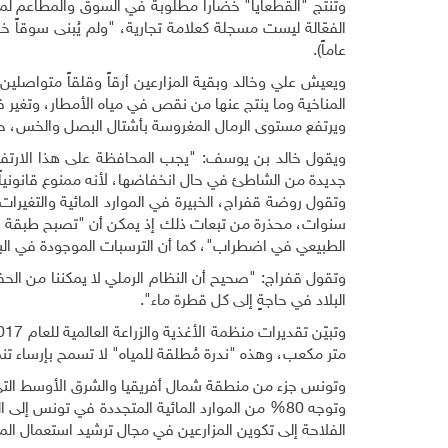
وتنتج "القطعايا" خضاراً مطلوبة في السوق والمطاعم لمذا
عاماً).
ويعيش علي وخالد وبقية المزارعين أرقاً وقلقاً متواصلين
المناخية وما ينتج عنها من نقص في مياه الأمطار، وتغير ف
ويرتفع مستوى الرمال المغروسة بأشتال البصل والخس، حوا
ويقول خالد بن يوسف: "يجب المحافظة على هذا الارتفاع ك
جديدة من الشاطئ في حال انخفاضها، لأنه ممنوع قانونياً 
وتقول روضة قفراج، الخبيرة في الموارد المائية والتغيرات 
سنوات، محذرة من تبعات ذلك إذ يمكن أن "تصبح طبقة الميا
الطبيعي في اضطراب"، كما أن الترسبات الموجودة في البحي
وتقول قفراج: "صحيح أن النظام الرملي لا يمكننا من الح
البلاد في حاجةٍ إلى كل قطرة ماء".
متر مكعب، وهذه "ندرة مُطلقة للمياه" لا تسمح بإرساء تن
وتونس جزء من منطقة شمال أفريقيا والشرق الأوسط التي توا
وتوجه 80% من الموارد المائية المتجددة في تونس إ
الفلاحة إلى تكوين المزارعين في مجال ترشيد استعمال المي