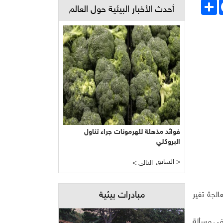
Face
انشر
أحدث الأخبار البيئية حول العالم
فوائد مذهلة للهرمونات جراء تناول
البروكلي
السابق >
< التالي
مبادرات بيئية
الجة تغير
في مسألة