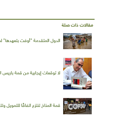
مقالات ذات صلة
الدول المتقدمة "أوفت بتعهدها" لمس
لا توقعات إيجابية من قمة باريس الـ21 للتخفيف من تغيّر المنا
قمة المناخ تنتزع اتفاقًا للتمويل 