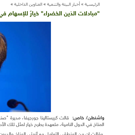
الرئيسية »
أخبار البيئة والتنمية
»
العناوين الداخلية
»
"مبادلات الدَين الخضراء" خيارٌ للإسهام ف
واشنطن/ خاص:
قالت كريستالينا جورجيفا، مديرة "صندو
المناخ في الدول النامية، متعهدة بطرح خيار لمثل تلك الأد
وقالت إن من المنطقي التعامل مع أزمتي المناخ والديو