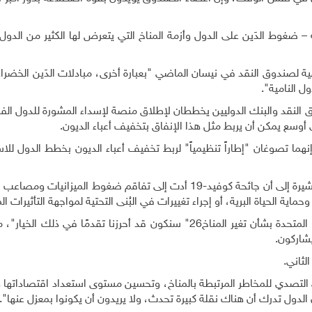
 – ضغوط الدَين على الدول وأزمة المناخ التي يتعرض لها الكثير من الد
ية لصندوق النقد في نيسان الماضي "بعبارة أخرى، مبادلات الدَين الخضرا
 النامية".
لنقد والبنك الدوليين يخططان لإطلاق منصة لإسداء المشورة للدول الفق
أوسع يمكن أن يربط مثل هذا الإنفاق بتخفيف أعباء الديون
.
 تصوغان "إطاراً تنظيمياً" لربط تخفيف أعباء الديون بخطط الدول للاس
وأكدت جورجيفا أن الصندوق سيعمل مع البنك الدولي، مشيرة إلى أن جائحة كوفيد-19 أدت إلى تفاقم ضغوط الميزا
 الحياة البرية، أو إجراء تغييرات في البُنى التحتية لمواجهة التأثيرات الم
وقالت "سنعمل مع البنك الدولي، وبحلول "مؤتمر الأمم المتحدة بشأن تغير المناخ26" سنكون قد أحرزنا تقدمًا في
يشاركون
.
لثاني
.
التصدي للمخاطر المرتبطة بالمناخ، وتحسين مستوى استعداد اقتصاداتها و
 الدول تدرك أن هناك نقلة كبيرة تحدث، ولا يريدون أن يكونوا بمعزل عنها".