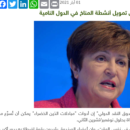
book
Twitter
LinkedIn
WhatsApp
Email
Print
01 أيار 2021
ي تمويل أنشطة المناخ في الدول النامية
ق النقد الدولي" إن أدوات "مبادلات الدَين الخضراء" يمكن أن تُسرِّع مع
اة بحلول نوفمبر/تشرين الثاني
.
ن في نفس الوقت، وإن أعضاء الصندوق يؤيدون بقوة اضطلاعه بدور أكبر 