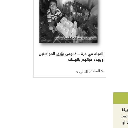
المياه في غزة ...كابوس يؤرق المواطنين
ويهدد حياتهم بالهلاك
السابق >
< التالي
يئة
تعبر
 أو