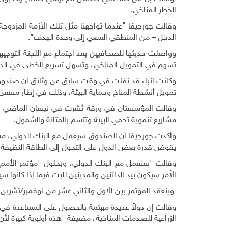
الخطر المناخي
.
وقالت جورجيفا "عندما تواجهنا مثل تلك الأزمة المزدوجة
الدخل – من المنطقي السعي إلى وحدة الهدف".
وواصلت حديثها للصحافيين بعد اجتماع مع اللجنة التوجيه
تسهم في التمويل المناخي، وتسهل تسريع الخطى في الدول
وكانت أنباء قد نقلت في وقت سابق عن وثائق أن صندوق ا
تمويل أنشطة المناخ وحماية البيئة، وذلك في إطار مسعى 
وقالت المؤسستان في ورقة نُشرت في نيسان الماضي إنهما
مشاريع تنموية تحمي البيئة وتتسم بالمتانة والشمول
.
يقوض قدرة بعض الدول على التحول إلى الطاقة النظيفة وحماية
الأمر سيكون بيد الدائنين والمدينين للبت فيما إذا كانوا س
وينعقد المؤتمر بين الأول والثاني عشر من نوفمبر/تشرين ا
وقالت إن دولاً عديدة مهتمة بالحصول على المساعدة في 
الزراعية للصدمات المناخية، مضيفة "هذه أولوية كبيرة لأن