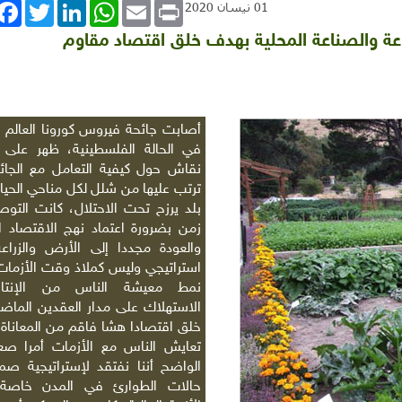
book
Twitter
LinkedIn
WhatsApp
Email
Print
01 نيسان 2020
راعة والصناعة المحلية بهدف خلق اقتصاد مقاوم
أصابت جائحة فيروس كورونا العالم ب
في الحالة الفلسطينية، ظهر على 
نقاش حول كيفية التعامل مع الجائ
ترتب عليها من شلل لكل مناحي الحيا
بلد يرزح تحت الاحتلال، كانت التوص
زمن بضرورة اعتماد نهج الاقتصاد ا
والعودة مجددا إلى الأرض والزراعة
استراتيجي وليس كملاذ وقت الأزمات.
نمط معيشة الناس من الإنتا
الاستهلاك على مدار العقدين الماضي
خلق اقتصادا هشا فاقم من المعاناة
تعايش الناس مع الأزمات أمرا صع
الواضح أننا نفتقد لإستراتيجية ص
حالات الطوارئ في المدن خاصة