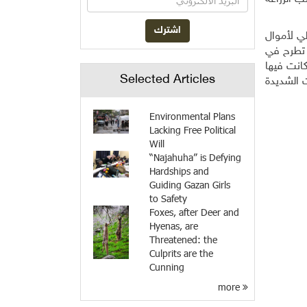
لي لأموال
 تطرح في
انت فيها
Selected Articles
ت الشديدة
Environmental Plans
Lacking Free Political
Will
“Najahuha” is Defying
Hardships and
Guiding Gazan Girls
to Safety
Foxes, after Deer and
Hyenas, are
Threatened: the
Culprits are the
Cunning
more