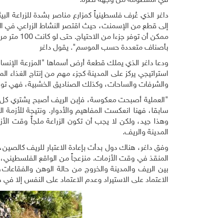
في المنظومة من وجهة نظره.
داغر الذي عُرف فلسطينياً كمزارع مناصر بشدة للزراعة ال
إلى قطع من الإسمنت، حيث اقتصر النشاط الزراعي في الم
بأصناف متعددة حسب الموسم". يقول داغر
ودعا داغر الذي يملك قطعة أرض أسماها "المزرعة الإنسانية
استراتيجي يركز على المدينة كجزء مهم من إنتاج الغذاء 
والشرفات والساحات، وكذلك الصناديق الخشبية، فهي توفر ج
"العملية أصبحت معكوسة، فإبن الريف أصبح يشتري كل احت
سابقا، فهنا انعكست المفاهيم والأدوار. ونتيجة للأزمة 
وهذا جيد، ولكن لا يجب أن تكون الزراعة ملجأً وقت الأز
المدينة والريف.
المنقذ في وقت الأزمات. منزعجاً من الواقع الفلسطيني، ال
بين الريف والمدينة والخروج من حالة الوهن والفقاعا
الاعتماد على الاستيراد وعدم الاعتماد على النفس إلا في