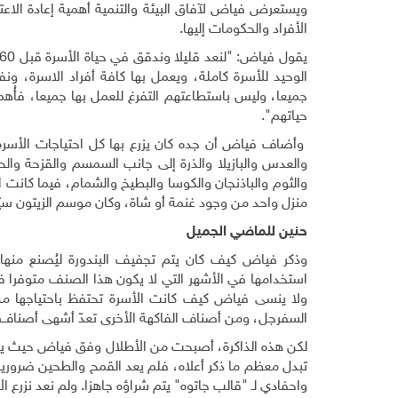
ويستعرض فياض لآفاق البيئة والتنمية أهمية إعادة الاعتب
الأفراد والحكومات إليها.
جميعا، وليس باستطاعتهم التفرغ للعمل بها جميعا، فأُهملت
حياتهم".
وأضاف فياض أن جده كان يزرع بها كل احتياجات الأسرة
والعدس والبازيلا والذرة إلى جانب السمسم والقزحة والح
والثوم والباذنجان والكوسا والبطيخ والشمام، فيما كانت ا
منزل واحد من وجود غنمة أو شاة، وكان موسم الزيتون سيّد
حنين للماضي الجميل
وذكر فياض كيف كان يتم تجفيف البندورة ليُصنع منها إ
استخدامها في الأشهر التي لا يكون هذا الصنف متوفرا في
ولا ينسى فياض كيف كانت الأسرة تحتفظ باحتياجها من
السفرجل، ومن أصناف الفاكهة الأخرى تعدّ أشهى أصناف ا
لكن هذه الذاكرة، أصبحت من الأطلال وفق فياض حيث يق
تبدل معظم ما ذكر أعلاه، فلم يعد القمح والطحين ضروري
واحفادي لـ "قالب جاتوه" يتم شراؤه جاهزا. ولم نعد نزرع 