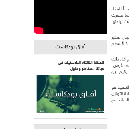
اً للغذاء
هما صغرت
 أن توفر احتياج أسرة مؤلفة من 6 أفراد اذا ما تمت زراعتها
بني تفكير
، كالأسطح
آفاق بودكاست
ج كل ذلك
الحلقة الثالثة: البلاستيك في
عة الأرض،
حياتنا...مخاطر وحلول
 يقيم بين
 التفكير والتنفيذ هو
ة التوازن
لسائد مع