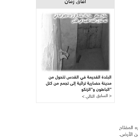
آفاق زمان
البلدة القديمة في القدس تتحول من
مدينة حضارية تراثية إلى تجمع من كتل
الباطون و"الزنكو"
السابق >
< التالي
 المفتاح
من الأرض.