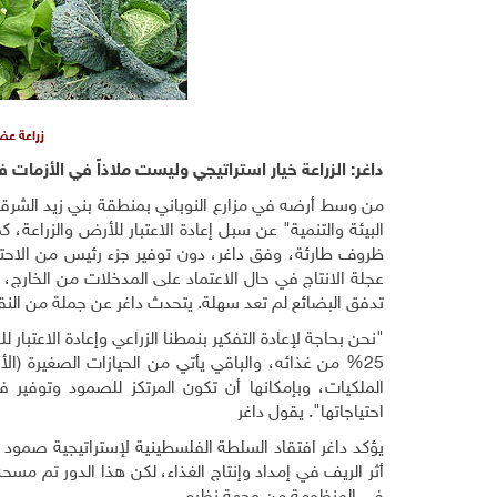
زراعة عضو
داغر: الزراعة خيار استراتيجي وليست ملاذاً في الأزمات 
من وسط أرضه في مزارع النوباني بمنطقة بني زيد الشرقية ش
البيئة والتنمية" عن سبل إعادة الاعتبار للأرض والزراعة،
ظروف طارئة، وفق داغر، دون توفير جزء رئيس من الاحتي
عجلة الانتاج في حال الاعتماد على المدخلات من الخارج،
تدفق البضائع لم تعد سهلة. يتحدث داغر عن جملة من النقاط
الملكيات، وبإمكانها أن تكون المرتكز للصمود وتوفير 
احتياجاتها". يقول داغر
يؤكد داغر افتقاد السلطة الفلسطينية لإستراتيجية صمود
أثر الريف في إمداد وإنتاج الغذاء، لكن هذا الدور تم مس