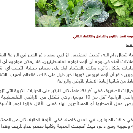
ية تتميز بالتنوع والتداخل والاكتفاء الذاتي
فقط
مال رام الله، تحدث المهندس الزراعي سعد داغر الخبير في الزراعة البيئي
 كملاذات آمنة في وجه أي أزمة تواجه الفلسطينيين. فلا يمكن مواجهة أي أ
اجات بشكل ذاتي، وذلك بالاعتماد أولا على مصادر محلية، لتجنب أي ان
 ويرى داغر أن أزمة فيروس كورونا خير دليل على ذلك، فالعالم أصيب بالش
 من شأنها إعادة الاعتبار للأرض والزراعة:
"نحن بحاجة لإعادة التفكير بنمطنا الزراعي وإعادة الاعتبار للحيازات الصغيرة، ففي آخر 20 عاماً، كان التركيز على الحيازات ال
فرص عمل لأصحابها أو المستأجرين لها؛ فعلى الأقل فإنها توفر للأسرة
 في حالات الطوارىء في المدن خاصة. ففي الأزمة الحالية، كان من الممكن
حه وتغييبه وفق داغر، حيث أصبحت المدينة وكأنها مصدر غذاءٍ للريف وهذا 