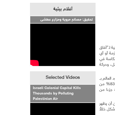
أفلام بيئية
تحقيق: مصانع مروية ومزارع عطشى
ة لـ"آفاق
زمة أو أي
تكاسة في
لل، وحركة
Selected Videos
كبيرة التي تزود العالم بــ
25% من غذائه، والباقي يأتي من الحيازات الصغيرة (الأراضي الزراعية أقل من 10 دونم)، وهي تشكل في الأراضي الفلسطينية 83% من
Israeli Colonial Capital Kills
 جزءا من
Thousands by Polluting
Palestinian Air
 أن يظهر
شكل خللاً