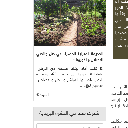
هر أثر
ا الدور
وكأنها
اً في
رض في
مصدرا
إسمنت،
ن على
الحديقة المنزلية الخضراء في ظل جائحتي
الاحتلال والكورونا :
إذا كانت أمام بيتك فسحة من الأرض،
فلماذا لا تحولها إلى حديقة غَنَّاء وممتعة
للنظر، يلوذ بها الفراش والنحل والعصافير،
فتصبح مَوْئِلا ...
لتحرر من
بد الكريم.
المزيد
الزراعة.
ة الإنتاج
اشترك معنا في النشرة البريدية
وغير مكلف
 جانب الزراعة