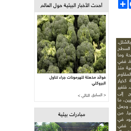
Face
انشر
أحدث الأخبار البيئية حول العالم
الشلل.
السطح
حة وما
ة. ففي
ية منذ
لمقاوم
فوائد مذهلة للهرمونات جراء تناول
 كخيار
البروكلي
 فتغير
ج إلى
السابق >
< التالي
ين، ما
، وجعل
با. من
مبادرات بيئية
مود في
. ففي