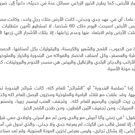
ار للأرض، كما يطرح الخبير الزراعي مسائل عدة في حديثه، داعياً إلى ضرو
يقول فياض: "لنعد قليلا وندقق في حياة الأسرة قبل 60 عاما، أي في عهد جدي وجدتي، كانت الأرض ملك رجلٍ واحد، وك
الوحيد للأسرة كاملة، ويعمل بها كافة أفراد الاسرة، ونفس الأرض اصبحت اليوم ملك 60 شخصا، لا تستطيع
 الأرض وتم الابتعاد عنها وعدم زراعتها، إلا بتلك الأشجار التي زرعها ا
 من الحبوب، القمح والشعير والكرسنة، والبقوليات بكل أصنافها، الحم
لبة والعصفر، وكل أصناف الخضار والفواكه من البندورة والخيار والملوخ
لأرانب والدجاج البلدي والزغاليل والبيض هي مصدر اللحوم والبروتينات، كم
 مونة الأسرة.
ما "صلصة البندورة" أو "الشرائح" للعام كله، كانت شرائح البندورة ت
ها. وقد علقت مع قلائد البامية والملوخية ومخزون البصل للعام كله وكذ
 زيت الزيتون والرصيع للعام كله، وتجفف العنب ليصبح زبيبا، وتصنع
لمربيات، ومن تجفيف التين القطين، ومن طحن القمح الخبز.
ول: "في زمني وأنا أعيش مع والدي ومن ثم مع أسرتي واولادي معي قبل
ا، إلا لعمل قالب من الكيك، لم يعرفه جدي ولا جدتي، والذي تحول في أسر
الأرض، إلا بشكل تجاري، وليس بغرض تخزين المونة السنوية. ولم تعد صناعة