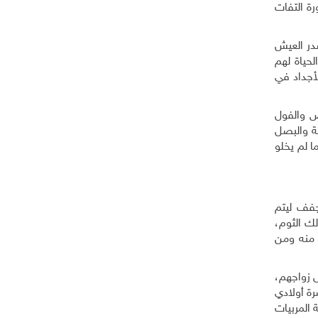
رة التفات
انت مصدر العيش
 تأمين متطلبات الحياة لهم
لأجداد في
ص والفول
ية والبصل
ا لم يخلو
جفف ليتم
لك الثوم،
 منه ومن
 زواجهم،
ة أولادي
 المربيات