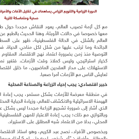
الدورة الزراعية والتنويع الزراعي يساهمان في تقليل الآفات والأمر
صحية ومتماسكة للتربة
مع كل أزمة تصيب العالم، يعود النقاش مجددا حول ط
معها خصوصا في حالات الأوبئة. وهنا الحديث بالطبع عن
العالم بالشلل. في الحالة الفلسطينية، ظهر على الس
الجائحة وما ترتب عليها من شلل لكل مناحي الحياة. فف
التوصية منذ زمن بضرورة اعتماد نهج الاقتصاد المقاوم و
كخيار استراتيجي وليس كملاذ وقت الأزمات. فتغير نم
الاستهلاك على مدار العقدين الماضيين، ما خلق اقتصاد
تعايش الناس مع الأزمات أمرا صعبا.
خبير اقتصادي: يجب إحياء الزراعة والصناعة المحلية
في منطقة معرضة للأزمات بشكل مستمر، يجب إعادة الاع
الهيمنة الاسرائيلية والانكشاف للعالم، وزيادة الجباية المحل
الذي أشار إلى ضرورة تشجيع الزراعة مجددا ليس بشكل عش
وبالتوازي مع ذلك؛ يجب إعادة الاعتبار للمهن الفلسطيني
المحلي، بدلا من الاعتماد شبه المطلق على الاستيراد.
وبخصوص الأفراد، نصح عبد الكريم، وهو استاذ الاقتصاد في ا
بالمطلق. وأضاف: 