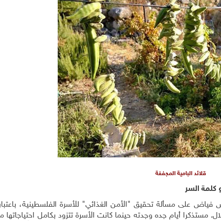
قلائد البامية المجففة
 كلمة السر
فياض على مسألة تحقيق "الأمن الغذائي" للأسرة الفلسطينية، باعتباره
ل. مستذكرا أيام جده وجدته حينما كانت الأسرة تتزود بكامل احتياجاتها 