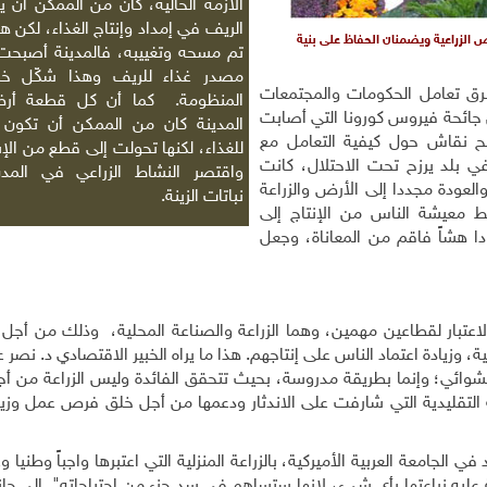
الأزمة الحالية، كان من الممكن أن يظ
الريف في إمداد وإنتاج الغذاء، لكن هذ
اض الزراعية ويضمنان الحفاظ على بنية
تم مسحه وتغييبه، فالمدينة أصبحت 
مصدر غذاء للريف وهذا شكّل خلل
رق تعامل الحكومات والمجتمعات
المنظومة. كما أن كل قطعة أ
 جائحة فيروس كورونا التي أصابت
المدينة كان من الممكن أن تكون 
طح نقاش حول كيفية التعامل مع
للغذاء، لكنها تحولت إلى قطع من ال
ي بلد يرزح تحت الاحتلال، كانت
واقتصر النشاط الزراعي في المد
العودة مجددا إلى الأرض والزراعة
نباتات الزينة.
ط معيشة الناس من الإنتاج إلى
ا هشاً فاقم من المعاناة، وجعل
تبار لقطاعين مهمين، وهما الزراعة والصناعة المحلية، وذلك من أجل ا
ية، وزيادة اعتماد الناس على إنتاجهم. هذا ما يراه الخبير الاقتصادي د. نصر ع
وائي؛ وإنما بطريقة مدروسة، بحيث تتحقق الفائدة وليس الزراعة من أجل 
ة التقليدية التي شارفت على الاندثار ودعمها من أجل خلق فرص عمل وزياد
لجامعة العربية الأميركية، بالزراعة المنزلية التي اعتبرها واجباً وطنيا 
"أي شخص لديه حتى لو 5 أمتار مربعة عليه زراعتها بأي شيء، لإنها ستساهم في سد جزء من احتياجاته". إلى