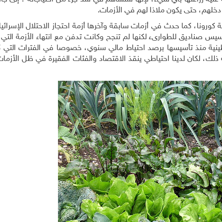
ن دخلهم، حتى يكون ملاذا لهم في الأزمات.
كورونا، كما حدث في أزمات سابقة وآخرها أزمة احتجاز الاحتلال الإسرائي
يس صناديق للطوارىء لكنها لم تنجح وكانت تدفن مع انتهاء الأزمة التي
طينية منذ تأسيسها برصد احتياط مالي سنوي، خصوصا في الفترات التي ك
 ذلك، لكان لدينا احتياطي ينقذ الاقتصاد والفئات الفقيرة في ظل الأزما