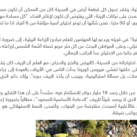
بيئية، ينتقد تحول كل قطعة أرض في المدينة كان من الممكن أن تكون مصدر
دن على نباتات الزينة، التي يفترض أن تكون لإنتاج الغذاء. "كل مساحة م
ممكن أن توفر جزءا من الاحتياج. حتى لو كانت 100 متر مربع، أو 50 مترا، فمن شأنها
" في قريته ويدعو لها المهتمين لتعلم مبادئ الزراعة البيئية، إلى ضرورة ت
المنزلي، وعلى المواطن البحث عن كل متر مربع تصله أشعة الشمس لزراعته
انبا من الاحتياج عدا الجانب الجمالي.
ياجاته من المدينة، كالبيض والخبز والدجاج، مع العلم أن الريف كان ينت
التي خلقها تفشي فيروس كورونا بدأت الناس في الأرياف بالعودة إلى زرا
مات، بل مسألة استراتيجية، ويجب أن يأخذ الريف دوره". يؤكد داغر الذي
وفق داغر، هناك دول بدأت بإعادة الاعتبار للريف كالصين، من خلال رصد 18 مليار دولار للاستثمار فيه. مشدداً على أن هذا
ذي لا يرصد شيئاً للريف "الدعامة الأساسية للصمود"، مطالباً بضرورة إعاد
ت، فالأغلبية أصبحت مقترضة من البنوك، وأضحى النمط الاستهلاكي هو ا
 جوانب ضيقة.