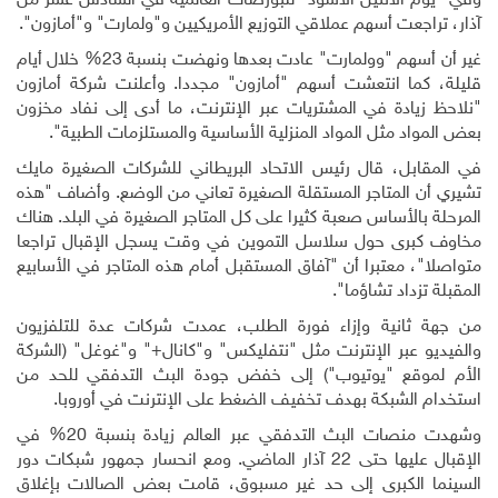
وفي
"
يوم الاثنين الأسود
"
للبورصات العالمية في السادس عشر من
آذار، تراجعت أسهم عملاقي التوزيع الأمريكيين و"ولمارت" و"أمازون".
غير أن أسهم "وولمارت" عادت بعدها ونهضت بنسبة 23% خلال أيام
قليلة، كما انتعشت أسهم "أمازون" مجددا. وأعلنت شركة أمازون
"نلاحظ زيادة في المشتريات عبر الإنترنت، ما أدى إلى نفاد مخزون
بعض المواد مثل المواد المنزلية الأساسية والمستلزمات الطبية".
في المقابل، قال رئيس الاتحاد البريطاني للشركات الصغيرة مايك
تشيري أن المتاجر المستقلة الصغيرة تعاني من الوضع. وأضاف
"
هذه
المرحلة بالأساس صعبة كثيرا على كل المتاجر الصغيرة في البلد. هناك
مخاوف كبرى حول سلاسل التموين في وقت يسجل الإقبال تراجعا
متواصلا"، معتبرا أن "آفاق المستقبل أمام هذه المتاجر في الأسابيع
المقبلة تزداد تشاؤما".
من جهة ثانية وإزاء فورة الطلب، عمدت شركات عدة للتلفزيون
والفيديو عبر الإنترنت مثل "نتفليكس" و"كانال+" و"غوغل" (الشركة
الأم لموقع "يوتيوب") إلى خفض جودة البث التدفقي للحد من
استخدام الشبكة بهدف تخفيف الضغط على الإنترنت في أوروبا
.
وشهدت منصات البث التدفقي عبر العالم زيادة بنسبة 20% في
الإقبال عليها حتى 22 آذار الماضي. ومع انحسار جمهور شبكات دور
السينما الكبرى إلى حد غير مسبوق، قامت بعض الصالات بإغلاق