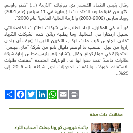
وقال رئيس الاتحاد ألكسندر دي جونياك "الأزمة (…) أخطر وأوسع
بكثير من فترة ما بعد الاعتداءات الإرهابية في 11 سبتمبر (عام 2001)
ووباء سارس (2002-2003) والأزمة المالية العالمية عام 2008".
غير أنه في المقابل، ازداد الطلب على شركات الطائرات الخاصة التي
تسجل ازدهارا في أعمالها. وما يطلبه زبائن هذه الشركات الأثرياء
تفادي الجلوس قرب مئات الركاب الآخرين الذين لا يُعرف أي بلدان
زاروا من قبل، بحسب ما أوضح دانيال تانغ من شركة "ماي جيتس"
المتمركزة في هونغ كونغ
.
وقال ريتشارد زاهر رئيس مجلس إدارة شركة
طائرات خاصة تتخذ مقرا لها في الولايات المتحدة "حققت طلبات
الاستعلام فورة"، وارتفعت الحجوزات لدى شركته بنسبة 20 إلى
.
%.
25
Print
Email
WhatsApp
LinkedIn
Twitter
انشر
Facebook
مقالات ذات صلة
جائحة فيروس كورونا جعلت أصحاب الثراء