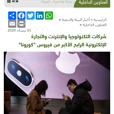
شذرات بيئية وتنموية...كورونا
العناوين الداخلية
WhatsApp
LinkedIn
Twitter
Facebook
انشر
الرئيسية »
أخبار البيئة والتنمية
»
Email
Print
العناوين الداخلية
»
01 نيسان 2020
شركات التكنولوجيا والإنترنت والتجارة
الإلكترونية الرابح الأكبر من فيروس "كورونا"