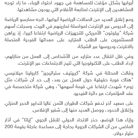
أبوابها بشكل مؤقت للمساهمة في جهود احتواء الوباء، ما زاد توجه
المشاهدين إلى الإنترنت لمتابعة الأفلام التي يودون مشاهدتها
.
ومع إغلاق العديد من الصالات الرياضية أبوابها، اتجه ممارسو الرياضة
إلى الدروس عبر الإنترنت لمواصلة تمارينهم في البيت. وسجلت أسهم
شركة "بيلوتون" الأمريكي للتجهيزات الرياضية ارتفاعا كبيرا، إذ يراهن
المستثمرون على الطلب المتزايد على معداتها الفردية المتصلة
بالانترنت ودروسها عبر الشبكة
.
وفي ظل انتقال عدد متزايد من الأشخاص إلى العمل من منازلهم،
ازداد الطلب على التكنولوجيا التي تتيح الاجتماعات عبر الإنترنت
.
وقالت المحللة في شركة "كرييتيف ستراتيجيز" كارولينا ميلانيسي
"هناك فورة حقيقية حول العمل عن بعد، إلى حد أن شركات مثل
زوم+ شهدت ارتفاعا في قيمة أسهمها"، وهي شركة متخصصة في
عقد المؤتمرات عبر دائرة الفيديو
.
على صعيد آخر تدفع شركات الطيران الثمن غاليا لتدابير الحجر المنزلي
وإغلاق الحدود، ووصل العديد منها إلى شفير الإفلاس
.
وإزاء هذا الوضع، حذر الاتحاد الدولي للنقل الجوي "إياتا" في آذار
الماضي من أن الشركات الجوية بحاجة إلى مساعدة عاجلة بقيمة 200
مليار دولار
.