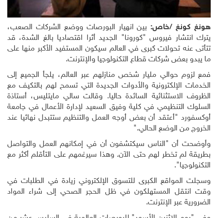
هونغ كونغ /خاص:
بين انهيار البورصات ووضع الشركات الصعب،
يترك انتشار فيروس "كورونا" الجديد أثرا اقتصاديا بالغ الشدة، قد
تتأتى عنه تحولات كبرى في العالم سيكون المستفيد الأكبر منها على
ما يبدو بعض شركات قطاع التكنولوجيا والإنترنت
.
فمع لزوم حوالي مليار شخص منازلهم عبر العالم، يلجأ الجميع إلى
الخدمات الإلكترونية والأدوات الجديدة التي تسمح لهم بالتكيف مع
الظروف الاستثنائية السائدة حاليا. وقالت سالي مايتليس، أستاذة
السلوك التنظيمي في كلية وفيق السعيد لإدارة الأعمال في جامعة
أوكسفورد
"
أعتقد أن بعض أوجه العمل والتنظيم ستتبدل نهائيا عند
الخروج من الوضع الحالي
".
وأوضحت أن "الناس سيكتشفون أن في إمكانهم العمل والتواصل
بطريقة لم تخطر لهم حتى الآن. وهذا سيرغمهم على التأقلم أكثر مع
التكنولوجيا".
وسجلت المواقع الكبرى للتسوق الإلكتروني زيادة في الطلبات في
وقت انتقل المستهلكون في ظل الحجر الصحي إلى شراء المواد
الضرورية عبر الإنترنت
.