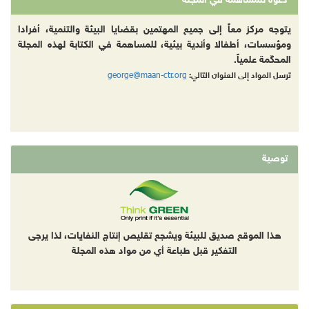
دعوة للمساهمة في المجلة
يتوجه مركز معاً إلى جميع المهتمين بقضايا البيئة والتنمية، أفرادا
ومؤسسات، أطفالا وأندية بيئية، للمساهمة في الكتابة لهذه المجلة
المحكّمة علمياً.
george@maan-ctr.org
ترسل المواد إلى العنوان التالي:
توصية
هذا الموقع صديق للبيئة ويشجع تقليص إنتاج النفايات، لذا يرجى
التفكير قبل طباعة أي من مواد هذه المجلة