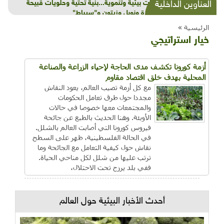
شذرات بيئية وتنموية...بنية تحتية وحلويات قبيحة
العناوين الداخلية
وحاكورة ونوبل وزيتون و"سيباط"
الرئيسية »
خيار استراتيجي
أزمة كورونا تكشف مدى الحاجة لإحياء الزراعة والصناعة
المحلية بهدف خلق اقتصاد مقاوم
مع كل أزمة تصيب العالم، يعود النقاش
مجددا حول طرق تعامل الحكومات
والمجتمعات معها خصوصا في حالات
الأوبئة. وهنا الحديث بالطبع عن جائحة
فيروس كورونا التي أصابت العالم بالشلل.
في الحالة الفلسطينية، ظهر على السطح
نقاش حول كيفية التعامل مع الجائحة وما
ترتب عليها من شلل لكل مناحي الحياة.
ففي بلد يرزح تحت الاحتلال،
أحدث الأخبار البيئية حول العالم