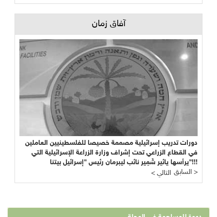
آفاق زمان
دورات تدريب إسرائيلية مصممة خصيصا للفلسطينيين العاملين
في القطاع الزراعي تحت إشراف وزارة الزراعة الإسرائيلية التي
يرأسها يائير شَمِير نائب ليبرمان رئيس "إسرائيل بيتنا"!!!
السابق >
< التالي