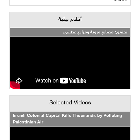
أفلام بيئية
تحقيق: مصانع مروية ومزارع عطشى
Selected Videos
Israeli Colonial Capital Kills Thousands by Polluting
Palestinian Air