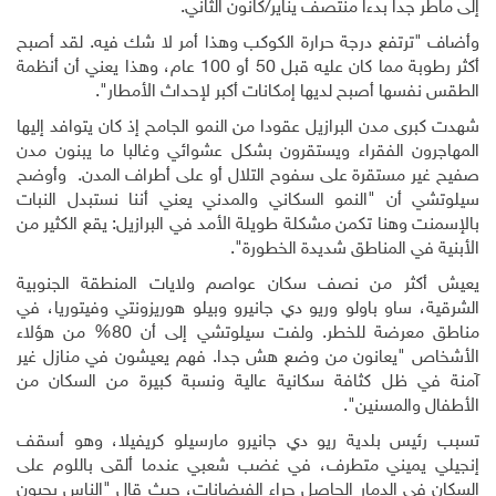
إلى ماطر جدا بدءا منتصف يناير/كانون الثاني
.
وأضاف "ترتفع درجة حرارة الكوكب وهذا أمر لا شك فيه. لقد أصبح
أكثر رطوبة مما كان عليه قبل 50 أو 100 عام، وهذا يعني أن أنظمة
الطقس نفسها أصبح لديها إمكانات أكبر لإحداث الأمطار".
شهدت كبرى مدن البرازيل عقودا من النمو الجامح إذ كان يتوافد إليها
المهاجرون الفقراء ويستقرون بشكل عشوائي وغالبا ما يبنون مدن
صفيح غير مستقرة على سفوح التلال أو على أطراف المدن. وأوضح
سيلوتشي أن "النمو السكاني والمدني يعني أننا نستبدل النبات
بالإسمنت وهنا تكمن مشكلة طويلة الأمد في البرازيل: يقع الكثير من
الأبنية في المناطق شديدة الخطورة".
يعيش أكثر من نصف سكان عواصم ولايات المنطقة الجنوبية
الشرقية، ساو باولو وريو دي جانيرو وبيلو هوريزونتي وفيتوريا، في
مناطق معرضة للخطر. ولفت سيلوتشي إلى أن 80% من هؤلاء
الأشخاص "يعانون من وضع هش جدا. فهم يعيشون في منازل غير
آمنة في ظل كثافة سكانية عالية ونسبة كبيرة من السكان من
الأطفال والمسنين".
تسبب رئيس بلدية ريو دي جانيرو مارسيلو كريفيلا، وهو أسقف
إنجيلي يميني متطرف، في غضب شعبي عندما ألقى باللوم على
السكان في الدمار الحاصل جراء الفيضانات، حيث قال "الناس يحبون