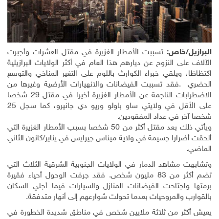
البرازيل/خاص:
تسببت الأمطار الغزيرة في مقتل العشرات وأجبرت
الآلاف على النزوح عن ديارهم هذا العام في أكثر الولايات البرازيلية
اكتظاظا، ويلقي خبراء الكوارث باللوم على التغير المناخي والتوسع
الحضري
.
فقد تسببت الفيضانات والانهيارات الأرضية وغيرها من
الاضطرابات الناجمة عن الأمطار الغزيرة أخيرا في مقتل 29 شخصا
على الأقل في ولايتي ساو باولو وريو دي جانيرو، كما سجل 25
شخصا آخر في عداد المفقودين
.
ويأتي ذلك بعد مقتل أكثر من 50 شخصا بسبب الأمطار الغزيرة التي
ألحقت أضرارا جسيمة في ولاية ميناس جيرايس في يناير/كانون الثاني
الماضي
.
وتشابهت مشاهد الدمار في الولايات الجنوبية الشرقية الثلاث التي
تضم أكثر من 83 مليون شخص. فقد جرفت الوحول أحياء فقيرة
برمتها واجتاحت الفيضانات المنازل والسيارات فيما أجلي السكان
بالقوارب والمروحيات بعدما تحولت شوارعهم إلى أنهار متدفقة
.
يعيش أكثر من ثلاثة ملايين شخص في مناطق شديدة الخطورة في