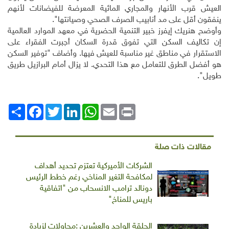
العيش قرب الأنهار والمجاري المائية المعرضة للفيضانات لأنهم
ينفقون أقل على مد أنابيب الصرف الصحي وصيانتها".
وأوضح هنريك إيفرز خبير التنمية الحضرية في معهد الموارد العالمية
إن تكاليف السكن التي تفوق قدرة السكان أجبرت الفقراء على
الاستقرار في مناطق غير مناسبة للعيش فيها. وأضاف "توفير السكن
هو أفضل الطرق للتعامل مع هذا التحدي. لا يزال أمام البرازيل طريق
طويل".
Print
Email
WhatsApp
LinkedIn
Twitter
انشر
Facebook
مقالات ذات صلة
الشركات الأميركية تعتزم تحديد أهداف
لمكافحة التغير المناخي رغم خطط الرئيس
دونالد ترامب الانسحاب من "اتفاقية
باريس للمناخ"
الحلقة الواحد والعشرين :محاولات لزيادة