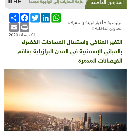
شذرات بيئية وتنموية...كورونا
العناوين الداخلية
WhatsApp
LinkedIn
Twitter
Facebook
انشر
الرئيسية »
أخبار البيئة والتنمية
»
Email
Print
العناوين الداخلية
»
01 نيسان 2020
التغير المناخي واستبدال المساحات الخضراء
بالمباني الإسمنتية في المدن البرازيلية يفاقم
الفيضانات المدمرة