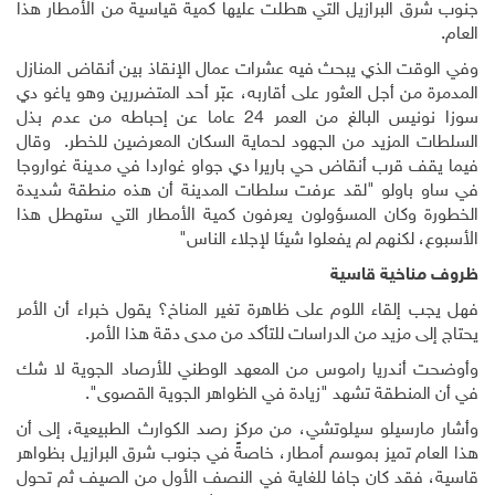
جنوب شرق البرازيل التي هطلت عليها كمية قياسية من الأمطار هذا
العام
.
وفي الوقت الذي يبحث فيه عشرات عمال الإنقاذ بين أنقاض المنازل
المدمرة من أجل العثور على أقاربه، عبّر أحد المتضررين وهو ياغو دي
سوزا نونيس البالغ من العمر 24 عاما عن إحباطه من عدم بذل
السلطات المزيد من الجهود لحماية السكان المعرضين للخطر
.
وقال
فيما يقف قرب أنقاض حي باريرا دي جواو غواردا في مدينة غواروجا
في ساو باولو
"
لقد عرفت سلطات المدينة أن هذه منطقة شديدة
الخطورة وكان المسؤولون يعرفون كمية الأمطار التي ستهطل هذا
الأسبوع، لكنهم لم يفعلوا شيئا لإجلاء الناس
"
ظروف مناخية قاسية
فهل يجب إلقاء اللوم على ظاهرة تغير المناخ؟ يقول خبراء أن الأمر
يحتاج إلى مزيد من الدراسات للتأكد من مدى دقة هذا الأمر
.
وأوضحت أندريا راموس من المعهد الوطني للأرصاد الجوية لا شك
في أن المنطقة تشهد "زيادة في الظواهر الجوية القصوى".
وأشار مارسيلو سيلوتشي، من مركز رصد الكوارث الطبيعية، إلى أن
هذا العام تميز بموسم أمطار، خاصةً في جنوب شرق البرازيل بظواهر
قاسية، فقد كان جافا للغاية في النصف الأول من الصيف ثم تحول