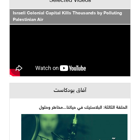
Selected Videos
Israeli Colonial Capital Kills Thousands by Polluting
Palestinian Air
آفاق بودكاست
الحلقة الثالثة: البلاستيك في حياتنا...مخاطر وحلول