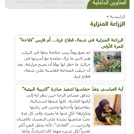
شذرات بيئية وتنموية...بنية تحتية وحلويات قبيحة
العناوين الداخلية
وحاكورة ونوبل وزيتون و"سيباط"
الرئيسية »
الزراعة المنزلية
الزراعة المنزلية في شمال قطاع غزة... أم فارس "فلاحة"
للمرة الأولى
لم تضع يوماً زينب صالحة يدها في التراب،
هي التي ما تزال صامدة مع أسرتها في
جباليا، ما خطر لها يومًا أن تصبح مزارعة، بعد
أن خيمّت المجاعة القاسية على شمال
قطاع غزة.
آية العباسي يتقدّ حماسها لتنفيذ مبادرة "التربية البيئية"
تتدفق مشاعر الرضا حين تنظر آية إلى
أيامها العادية، كلها عندها استثنائية،
بتفاصيلها وأحداثها وحتى في رتابتها
وتكرارها؛ لكلٍ منها ما يميزه. وفي كل مرة
تحثّ متابعيها بشدة على التمسك بالامتنان
والترحيب بــ "العادي"، لأنه يجعل المرء أكثر
تقديراً لكل شيء مهما كان اعتيادياً، وكما