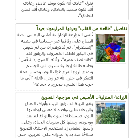
تقول "عادي أنه يكون يومك عادك، وعادي
أنك تكون سعيد بالعادي، وعادي أنك تمتن
للعادي".
تفاصيل "طالعة من القلب" يعرفها المزارعون جيداً
تُلقي المزارعة الإماراتية أماني الزعابي تحية
الصباح على رفاقها عبر حسابها في منصة
"إنستغرام"، ثم تُذّكرهم أن من لم ينهض
في البكور لقطف الخضروات والزهور فقد
"فاته نصف عمره"، وفَاته "الصبح إذا تنفّس"
وفاتته طاقة إيجابية تسري في الجسم
وتمنح الروح الفرح طوال اليوم، وخسر نعمة
التفكر في خلق الله عز وجل، قائلة "الّي ما
جرب هذا الشيء محروم يا جماعة".
الزراعة المنزلية.. الأصيص في مواجهة التجويع
زهور الزينة في زاويا البيت وأوراق النعناع
والريحان على نوافذه لا معنى لوداعتها
اليوم، فببساطة؛ البيوت والنوافذ لم تعد
موجودة، ومثلها كل مقومات الحياة، وعلى
رأسها الطعام، إذ استخدم الاحتلال التجويع
سلاحًا منذ بداية عدوانه على الغزيين، حتى