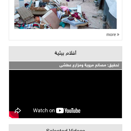
more
أفلام بيئية
تحقيق: مصانع مروية ومزارع عطشى