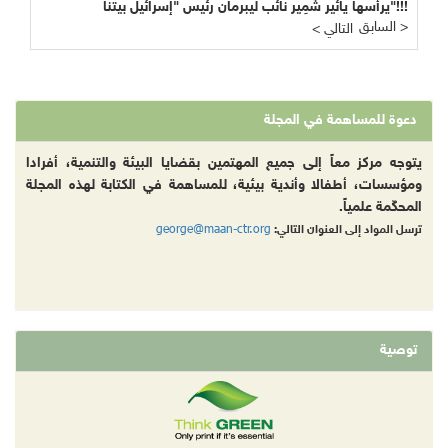
يرأسها يائير شَمِير نائب ليبرمان رئيس "إسرائيل بيتنا"!!!
السابق >
< التالي
دعوة للمساهمة في المجلة
يتوجه مركز معاً إلى جميع المهتمين بقضايا البيئة والتنمية، أفرادا
ومؤسسات، أطفالا وأندية بيئية، للمساهمة في الكتابة لهذه المجلة
المحكّمة علمياً.
george@maan-ctr.org
ترسل المواد إلى العنوان التالي:
توصية