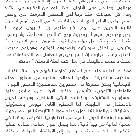
بعقلية نحن في مقابل هم، كما لا يرون إلا المآزق غير الحقيقية،
ويعانون نوعا من عمى الألوان....هذا النوع من العقلية هي سائدة
وفي كل المجالات، مثلا نرها لدى الشخص المتزمت الذي يرفض
العلم، ولدى العالم الذي لا يرى أية قيمة في الدين...فهم لا يرون
غالبية الآخرين على أنهم بشر مثلهم بل لا يرون فيهم إلا
إيديولوجياتهم، فهم لا يقدرون وجهات النظر المختلفة، ولا يقفون
عند الاستماع فقط بل يهاجمون لأنهم يشعرون بعدم الأمان، حيث
يعتبرون أن نطاق سيطرتهم وتصورهم لذواتهم وهويتهم معرضة
للخطر، وفي النهاية فإن إستراتيجيتهم للتعامل مع الاختلافات هي
البحث والتدمير...فالإبداع في مثل هذه البيئة لا يمكن أن يزدهر.
وهذا ما نعانيه حاليا ولم نستطع تجاوزه للخروج من أزمة التغيرات
المناخية، فالنظريات المؤطرة للعدالة المناخية من منظور العدالة
الاجتماعية يمكن حصرها في منظورين متناقضين: المنظور الليبرالي
والمنظور التنموي، يتأسس المنظور الأول على مبادئ، منها:
المسؤولية المشتركة، والاعتماد البيئي المتبادل، ومبادلة الديون
بالاستثمار في الطبيعة. أما المنظور الثاني فيؤمن بالمسؤولية
المشتركة لكن المتباينة للدول، وبالمسؤولية التاريخية للغرب من جهة؛
وأهمية استفادة الدول النامية من التكنولوجيا النظيفة، وحقها في
التنمية الذاتية من جهة ثانية، مما يجعل القرار المناخي تتجاذبه عقلية
التفكير بالبديلين ما يصعّب الوصول إلى التوافقات الدولية الممكنة،