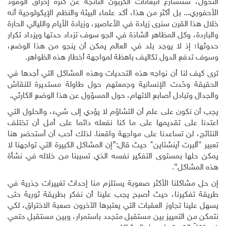
التحول، ستتسارع انبعاثات الكربون الناتجة عن كثرة إحراق الوقود
الأحفوري... بل أكثر من هذا، أكد علماء البيئة والنظم الإيكولوجية أنه
خلال هذا القرن سنرى زيادة في الأعاصير، وزيادة الأيام والليالي الحارة
والباردة، وكل المظاهر الشاذة في الجو سوف تزداد حدتها ويزداد تكرار
حدوثها؛ إذ لا يوجد بلد في العالم يمكن أن ينجو من هذا الوضع،
وسوف تدفع الدول تكاليف باهظة لمواجهة أخطار هذه الظواهر.
ترى كيف لنا أن نواجه هذه التحديات وهذه المشاكل التي أجدها في
الحقيقة وحّدت الإنسانية وجمعتهم حول طاولة مستديرة للنقاش
والجدال وتبادل أصابع الاتهام، حول المسؤول عن هذا الوضع الكارثي.
يجب أن نكون على علم أن التشاؤم لا يؤدي إلى شيء، والحلول التي
اعتدنا على تقديمها على ما كنا نفعله دائما على أمل أن تختلف
النتائج، لن تساعدنا على مواجهة واقعنا. لذلك أحب أن أستحضر هنا
تعبير "ألبرت آينشتاين" حيث قال:{إن المشاكل الكبيرة التي تواجهنا لا
يمكن حلها بمستوى التفكير نفسه الذي تسببنا من خلاله في نشأة
هذه المشاكل}.
إن حل مشاكلنا الأكثر صعوبة يستلزم منا إحداث تغييرات جذرية في
طريقة تفكيرنا، حيث أصبح يجب علينا أن نفكر بطريقة ثورية حتى
يسهل علينا تجاوز العقبات التي يعتبرها الآخرون صعبة الاختراق، لكي
نتمكن من التمييز بين مستقبل متجدد باستمرار، وبين مستقبل حتمي