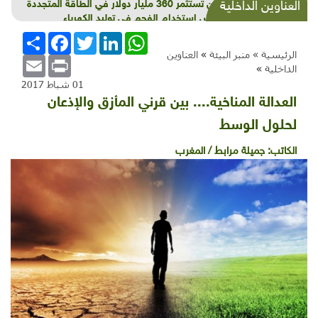
الصين تستثمر 360 مليار دولار في الطاقة المتجددة
العناوين الداخلية
لتقليص استخدام الفحم في توليد الكهرباء
WhatsApp
LinkedIn
Twitter
Facebook
انشر
الرئيسية »
منبر البيئة
»
العناوين
Email
Print
الداخلية
»
01 شباط 2017
العدالة المناخية.... بين قرني المأزق والإذعان
لحلول الوسط
الكاتب:
جميلة مرابط / المغرب