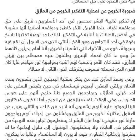
فيه تقلّ القدرة على حل المشاكل.
ضرورة الخروج عن نمطية التفكير للخروج من المأزق
إن تفكير غالبية البشر محصور في أحد الأسلوبين، فريق على حق
ودوافعه نقية، بينما الفريق الآخر خاطئ ودوافعه أصفها أنها مشوبة
في أفضل الحالات بالأنانية في التفكير. لذلك نجد نوعية تفكيرنا راسخ
بقوة في أحد الاتجاهين وهو الفخ الثنائي الذي من السهل أن نقع فيه
بسهولة، فهو من الأشياء التي تشعرنا بالضيق بأننا أمام بديلين كلاهما
مرّ وهو ما كان قدماء الإغريق يطلقون عليه مصطلح بين
قرني
المأزق
، فقد كان الأمر بالنسبة لهم أشبه بمواجهة ثور مهاجم فأيا كان
القرن الذي تمسكه فسوف يخترقك القرن الثاني لا محالة.
وفي وسط المأزق تجد من يفكر بعقلية البديلين الذين يشعرون بعدم
الأمان ويلقي البعض أيديهم فيستسلم في حين يقبض البعض على
أحد قرني المأزق، ويهاجمون الجميع ظناً منهم أنهم على هوس
الصواب، وفي الوقت نفسه ينزفون من الجرح، أما الآخرون فيختارون
قرنا ليموتوا عليه لأنهم يشعرون أنه لا بد من ذلك، وبالتالي يغيب عن
العقول إمكانية الخروج من المأزق ويفشلون عن إدراك أنهم يواجهون
مأزقا غير حقيقي؛ لهذا فإن البشر لا يستطيعون تجاوز هذه النوعية من
التفكير في العادة، ولا يستطيعون الوصول إلى حلول إبداعية ما لم
يعترفوا بإمكانية التعاون، فهم لا يرون إلا المنافسة، وغالبا ما يفكرون