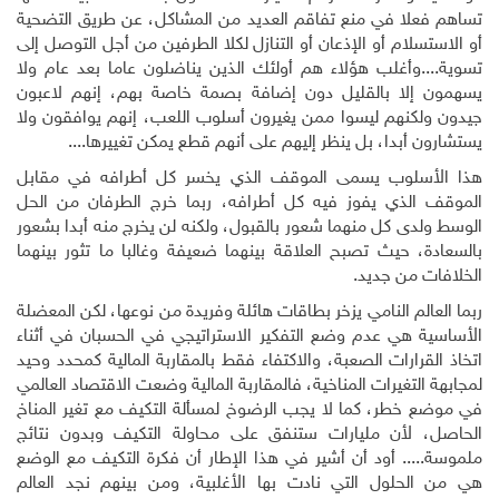
تساهم فعلا في منع تفاقم العديد من المشاكل، عن طريق التضحية
أو الاستسلام أو الإذعان أو التنازل لكلا الطرفين من أجل التوصل إلى
تسوية....وأغلب هؤلاء هم أولئك الذين يناضلون عاما بعد عام ولا
يسهمون إلا بالقليل دون إضافة بصمة خاصة بهم، إنهم لاعبون
جيدون ولكنهم ليسوا ممن يغيرون أسلوب اللعب، إنهم يوافقون ولا
يستشارون أبدا، بل ينظر إليهم على أنهم قطع يمكن تغييرها....
هذا الأسلوب يسمى الموقف الذي يخسر كل أطرافه في مقابل
الموقف الذي يفوز فيه كل أطرافه، ربما خرج الطرفان من الحل
الوسط ولدى كل منهما شعور بالقبول، ولكنه لن يخرج منه أبدا بشعور
بالسعادة، حيث تصبح العلاقة بينهما ضعيفة وغالبا ما تثور بينهما
الخلافات من جديد.
ربما العالم النامي يزخر بطاقات هائلة وفريدة من نوعها، لكن المعضلة
الأساسية هي عدم وضع التفكير الاستراتيجي في الحسبان في أثناء
اتخاذ القرارات الصعبة، والاكتفاء فقط بالمقاربة المالية كمحدد وحيد
لمجابهة التغيرات المناخية، فالمقاربة المالية وضعت الاقتصاد العالمي
في موضع خطر، كما لا يجب الرضوخ لمسألة التكيف مع تغير المناخ
الحاصل، لأن مليارات ستنفق على محاولة التكيف وبدون نتائج
ملموسة..... أود أن أشير في هذا الإطار أن فكرة التكيف مع الوضع
هي من الحلول التي نادت بها الأغلبية، ومن بينهم نجد العالم