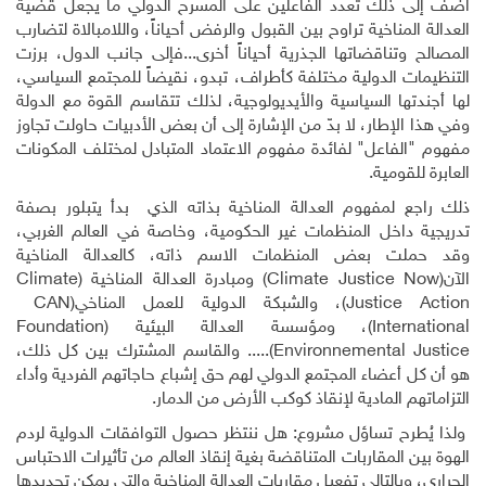
أضف إلى ذلك تعدد الفاعلين على المسرح الدولي ما يجعل قضية
العدالة المناخية تراوح بين القبول والرفض أحياناً، واللامبالاة لتضارب
المصالح وتناقضاتها الجذرية أحياناً أخرى...فإلى جانب الدول، برزت
التنظيمات الدولية مختلفة كأطراف، تبدو، نقيضاً للمجتمع السياسي،
لها أجندتها السياسية والأيديولوجية، لذلك تتقاسم القوة مع الدولة
وفي هذا الإطار، لا بدّ من الإشارة إلى أن بعض الأدبيات حاولت تجاوز
مفهوم "الفاعل" لفائدة مفهوم الاعتماد المتبادل لمختلف المكونات
العابرة للقومية.
ذلك راجع لمفهوم العدالة المناخية بذاته الذي بدأ يتبلور بصفة
تدريجية داخل المنظمات غير الحكومية، وخاصة في العالم الغربي،
وقد حملت بعض المنظمات الاسم ذاته، كالعدالة المناخية
الآن(
Climate Justice Now
) ومبادرة العدالة المناخية (
Climate
Justice Action
)، والشبكة الدولية للعمل المناخي(
CAN
International
)، ومؤسسة العدالة البيئية (
Foundation
Environnemental Justice
)..... والقاسم المشترك بين كل ذلك،
هو أن كل أعضاء المجتمع الدولي لهم حق إشباع حاجاتهم الفردية وأداء
التزاماتهم المادية لإنقاذ كوكب الأرض من الدمار
.
ولذا يُطرح تساؤل مشروع: هل ننتظر حصول التوافقات الدولية لردم
الهوة بين المقاربات المتناقضة بغية إنقاذ العالم من تأثيرات الاحتباس
الحراري، وبالتالي تفعيل مقاربات العدالة المناخية والتي يمكن تحديدها