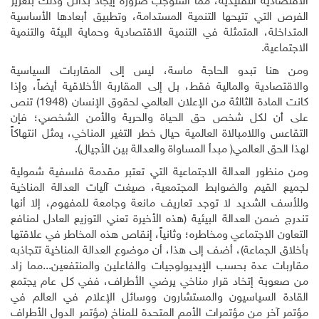
الاقتصادية التقليدية، مما استوجب ضرورة إيجاد بدائل وذلك بتعزيز
الفرص التي تتيحها التنمية المستدامة، وتطبيق أبعادها الأساسية
المتداخلة، المتمثلة في التنمية الاقتصادية وحماية البيئة والتنمية
الاجتماعية
.
ومن هنا تبدو الحاجة ماسة، ليس إلى المقاربات السياسية
والاقتصادية والمالية فقط، بل إلى المقاربة الأخلاقية أيضاً، وإذا
كانت المادة الثالثة من الإعلان العالمي لحقوق الإنسان (1948) تنص
على أن لكل شخص حق الحياة والحرية والأمن الشخصي؛ فإن
التقاعس واللامبالاة العالمية حيال خطر التغير المناخي، يمثل انتهاكاً
لهذا الحق العالمي
)
مبدأ المساواة والعدالة بين الأجيال).
ومن منظور العدالة الاجتماعية التي تعتبر مقدمة فلسفية شمولية
لجميع القيم والضوابط المجتمعية، صيغت آليات العدالة المناخية
وللأسف الشديد لا توجد تعاريف مانعة وجامعة للمفهوم، إلا أنها
تندرج ضمن العدالة البيئية (هذه الأخيرة تعني التوزيع العادل لمنافع
التعاون الاجتماعي ومخاطره؛ وثانياً، إنقاص هذه المخاطر في علاقتها
بأخلاق الجماعة)، أضف إلى هذا، أن موضوع العدالة المناخية تتجاذبه
مقاربات عدة بحسب الإيديولوجيات والفاعلين والمنتفعين...مما زاد
من صعوبة إتخاد قرار مناخي يرضي الأطراف، ففي كل عام يجتمع
القادة السياسيون والمستشارون ووسائل الإعلام في العالم في
مؤتمر آخر من مؤتمرات الأمم المتحدة للمناخ (مؤتمر الدول الأطراف