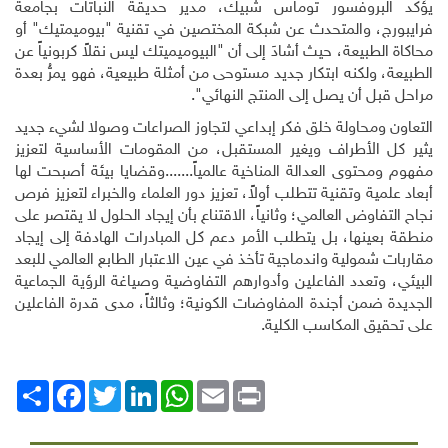
يؤكد البروفسور توماس شبيك، مدير حديقة النباتات بجامعة
فرايبورج، والمتحدث عن شبكة المختصين في تقنية "بيوميمتيك" أو
محاكاة الطبيعة، حيث أشادَ إلى أن "البيوميميتك ليس نقلاً كربونياً عن
الطبيعة، ولكنه ابتكار جديد مستوحى من أمثلة طبيعية، فهو يمرُّ بعدة
مراحل قبل أن يصل إلى المنتج النهائي
."
التعاون ومحاولة خلق فكر إبداعي لتجاوز الصراعات وصولا لشيء جديد
يثير كل الأطراف ويغير المستقبل
،
من
المقومات
الأساسية
لتعزيز
مفهوم ومحتوى
العدالة
المناخية
عالمياً
.
......و
قضايا
بيئة
أصبحت لها
أبعاد
علمية
وتقنية
تتطلب
أولاً،
تعزيز
دور
العلماء
والخبراء
لتعزيز
فرص
نجاح
التفاوض
العالمي؛
وثانياً،
الاقتناع
بأن
إيجاد
الحلول
لا
يقتصر
على
منطقة
بعينها،
بل
يتطلب
الأمر
دعم
كل
المبادرات
الهادفة
إلى
إيجاد
مقاربات
شمولية
واندماجية
تأخذ
في
عين
الاعتبار
الطابع
العالمي
للبعد
البيئي،
وتعدد
الفاعلين
وأدوارهم
التفاوضية وصياغة
الرؤية
الجماعية
الجديدة
ضمن أجندة
المفاوضات
الكونية؛
وثالثاً،
مدى
قدرة
الفاعلين
على
تحقيق
المكاسب
الكلية.
Print
Email
WhatsApp
LinkedIn
Twitter
انشر
Facebook