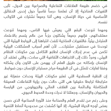
في خضم طبيعة العلاقات التفاعلية والصراعية بين الدول، تأبى
التغيرات المناخية إلا أن تعلمنا درساً قاسياً حول إحدى الحقائق
الأساسية في حياة الإنسان، وهي أننا جميعاً نشترك في الكوكب
نفسه
.
ومهما تنوعت البقع التي يعيش فيها الناس، ومهما تنوعت
معتقداتهم، فإنهم جميعاً يشكلون جزءاً من عالم يتسم بالاعتماد
المتبادل بيئياً. فالتغيرات المناخية تلفت انتباهنا إلى الروابط البيئية التي
توحدنا في مستقبل مشترك
.
... لأن أهم أسباب المشكلات البيئية
تكمن في عدم إدراك الإنسان لطابع التكامل بين مكونات النظام
البيئي، ومردُّ ذلك إلى الاتجاهات الثقافية التي سادت، والتي تعتقد أن
الإنسان بإمكانه عن طريق العلم أن يهيمن على الكون وأن يشكله
وفقا لغايات تتمثل في أن الطبيعة مراح مستباح للإنسان دون ضوابط.
إن النظرة السطحية التي تعتبر مكونات البيئة وحدات منعزلة غير
مترابطة ترابطا حقيقيا هي التي حالت دون رؤية التفاعلات العميقة
المتكاملة والدائمة بين الغلاف المائي والجيولوجي من اليابسة
والحيوان والإنسان، وجعلتنا لا ندرك وحدة المحيط الحيوي.
وعلى رغم من تقدم العلم والصناعة منذ الثورة الصناعية الذي حسن
بعض أوجه الحياة البشرية، إلا أنها كشفت عن محدودية أنماط التنمية