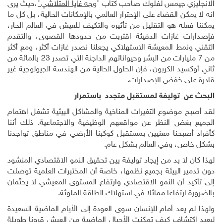
الانجليزي جيمس لفلوك صاحب كتاب "
وجه غايا المتلاشي"
،حيث يرى
انه لا يمكن القضاء على الإحترار العالمي بالإمكانات الحالية، بل كل ما
يمكننا فعله هو التقليل من تأثيره والتكيف للعيش في العالم الحار،
فإصدارات غازات الدفيئة اقتربت من حدودها القصوى، والتقدم
التقني ونمط المعيشة الاستهلاكي يجعلنا نصدر غازات أكثر، ومع أكثر
من 7 مليارات من البشر وحيواناتهم الداجنة التي تصدر 23 بالمائة من
ثاني أوكسيد الكربون، فإن الحلول الحالية من الهندسة الجيولوجية غير
قادرة على خفض الإصدارات.
البحث عن توليفة لمستقبل متجدد باستمرار
لقد أصبح موضوع التغيرات المناخية والمشاكل البيئية تشغل اهتمام
الجميع بغض النظر عن مواقعهم الوظيفية والاجتماعية. ذلك أننا
كأفراد أصبحنا معنيين بمستقبل كوكبنا الأرضي في مناطق تواجدنا
بشكل خاص، وفي العالم بشكل عام.
لهذا كان لا بد من إيجاد توليفة بين تحقيق النمو الاقتصادي المنشود
دون تدمير البيئة بجميع نظمها، خاصة أن المختبرات العلمية توصلت
إلى تأكيد أن النمو الاقتصادي وارتفاع المستوى المعيشي لا يحتّمان
بالضرورة ارتفاعا مماثلا في استهلاك الطاقة الملوثة.
ولهذا لم يعد أمام للإنسان سوى العودة إلى الأيام الماضية السعيدة
ليعيد اكتشاف كيف تمكنت الأجيال الماضية من العيش قرونا طويلة