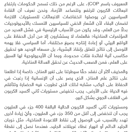
المعروف باسم
(COP
، على الرغم من ذلك تسمح الحكومات بارتفاع
انبعاثات الكربون لترتفع وتتصاعد الأزمة. ونحن نعرف أن القادة
السياسيين لن يوصلوا انخفاضات الانبعاثات للمستويات اللازمة
لضمان البقاء لأن الشعار الخفي للسياسيين التمسك بالأيديولوجيات
بدلاً من العلم، وقد يكون من الأسباب الرئيسية في فشل العديد من
المؤتمرات المناخية؛ فالعلماء لا يستشارون إلا من أجل الحفاظ على
الواقع البيئي أو إعادة إنتاجه بصيغ مختلفة، أما السياسي فلا يهمه
التوصل إلى نتائج تتعلق بإنقاذ البشرية، بل مسعاه الوحيد هو تحقيق
مكاسب آنية لفائدة فئات محدودة. وبما أن الأيديولوجية لها السبق
على العلم، فمن الصعب الحديث عن تحقق العدالة المناخية.
والمخيف أكثر أن نفقد حقًا سيطرتنا على تغير المناخ، خاصة إذا اطلعنا
على نتائج علم المناخ، الذي يصر على أن الإنسانية إذا رغبت في
الحفاظ على كوكب مشابه لذلك الذي تطورت فيه الحضارة وتتأقلم
فيه الحياة على الأرض، يجب تخفيض مستويات ثاني أكسيد الكربون
في الغلاف الجوي بشكل كبير.
ومستويات ثاني أكسيد الكربون الحالية البالغة
400
جزء في المليون
يجب أن تنخفض إلى أقل من
350
جزء في المليون، وأيّ زيادة أخرى
تهدد بالتسبب في الوصول إلى نقاط اللاعودة المناخية، مثل ذوبان
الجليد الدائم أو انهيار غطاء غرينلاند الجليد. فعندما نصل إلى نقطة