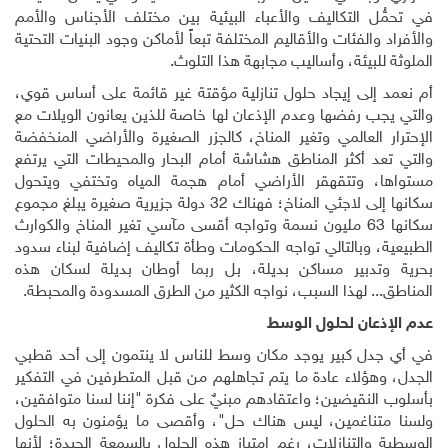
في تحمُّل التكاليف والأعباء البيئية بين مختلف الأجناس والأمم
والأفراد والفئات والأقاليم المختلفة تبعاً لأماكن وجود البنيات التحتية
الملوثة للبيئة، وأساليب مجابهة هذا التلوث.
أم نعمد إلى إيجاد حلول تنازلية مؤقتة غير قائمة على أساس قوي،
والتي يجب رفضها وعدم الإذعان لها خاصة للذين يعانون الويلات مع
الإحترار العالمي وتغير المناخ، كالجزر الصغيرة والأراضي المنخفضة
والتي تعد أكثر المناطق هشاشة أمام البحار والمحيطات التي يرتفع
مستواها، وتتقهقر الأراضي أمام هجمة المياه وتختفي ويتحول
سكانها إلى لاجئي المناخ؛ فهناك 32 دولة جزيرية صغيرة يبلغ مجموع
سكانها 63 مليون نسمة وتواجه أقسى مآسي تغير المناخ والكوارث
الطبيعية، وبالتالي تواجه الحكومات وطأة تكاليف إضافية لبناء سدود
بحرية وتدبير مساكن بديلة، بل ربما أوطان بديلة لسكان هذه
المناطق... لهذا السبب، نواجه الكثير من الطرق المسدودة والمحبطة.
عدم الإذعان لحلول الوسط
في أي جدل كبير يوجد مكان وسط للناس لا ينتمون إلى أحد قطبي
الجدل، وهؤلاء عادة ما يتم تجاهلهم من قبل المتطرفين في التفكير
بأسلوب النقيضين؛ واعتقادهم مبنيٌ على فكرة "إننا لسنا متوافقين،
ولسنا متناغمين، ليس هناك حل"، وأقصى ما يؤمنون به الحلول
الوسطية والتنازلات، رغم امتياز هذه الحلول بالسمعة الجيدة؛ لأنها