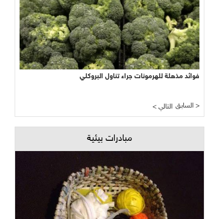
فوائد مذهلة للهرمونات جراء تناول البروكلي
نجاح مبشر وواعد لتجربة الأراضي الرطبة المصطنعة في معالجة
المياه
السابق >
< التالي
مبادرات بيئية