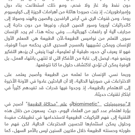
دون نفط ولا غاز ولا فحم، ومع ذلك استطاعت بناء دول
وإمبراطوريات، إذ بنت صروحا هائلة من أهرامات الجيزة إلى كوليسيوم
روما، ومن قنوات الري في أرض الرافدين والصين والهند وصولا إلى
كاتدرائيات أوروبا وسور الصين الجبار، وغيرها من دون حاجة إلى
مجارف آلية أو رافعات كهربائية..... وفي بحثه هذا، لم يجد الإنسان
سوى التعلم من نواميس الطبيعة،لأن الطبيعة هي المعلم الأول
للإنسان ويمكن تشبيهها بالمسرح السحري الذي يحكمه مبدأ الوفرة،
فهو لا يعرف أي حدود طبقية أو تعليمية، لهذا ينبغي أن يزدهر التفكير
وينمو فيه، ليصل إلى غابة من الأفكار التي لا تنتهي بانتهاء العمل، بل
الوفرة يمكن أن تؤدي لاكتشاف حلول ما كنا نتوقعها.
وربما نسي الإنسان ما تعلمه من الطبيعة وأصبح يعتمد على
الاختراعات في صورتها الحالية، إلا أن الباحثين عادوا في الآونة الأخيرة
إلى الاهتمام بالطبيعة، إذ وجدوا فيها قدرات قد تفيدهم كثيراً في
ابتكار تقنيات حديثة.
الـ"بيوميميتيك
biomimetic"
أو
علم "محاكاة الطبيعة
" أصبح في
بؤرة اهتمام عدد كبير من العلماء اليوم، حيث يسعون من خلال هذه
التقنية إلى فهم التركيبات الطبيعية لاستخدامها في تطبيقات مفيدة
وحلول يمكن استثمارها لتحسين المخترعات الحالية. لكن فهم ما
طورته وحسنته الطبيعة خلال ملايين السنين ليس بالأمر السهل، كما