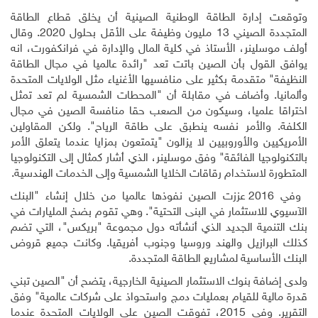
وتوقعت إدارة الطاقة الوطنية الصينية أن يخلق قطاع الطاقة
المتجددة الصيني 13 مليون وظيفة على الأقل بحلول 2020. وقال
أولف موسلينر، الأستاذ في كلية المال والإدارة في فرانكفورت، انه
يوافق القول بأن الصين باتت تعد "رائدة عالميا في مجال الطاقة
النظيفة" متقدمة بكثير على منافسيها الأغنياء مثل الولايات المتحدة
وألمانيا. وأضاف في مقابلة أن "المحطات الشمسية لم تعد تمثل
اختراقا علميا، وسيكون من الصعب حقا منافسة الصين في مجال
الكلفة. والأمر نفسه ينطبق على طاقة الرياح". ولكن المقاولين
الأمريكيين والأوروبيين لا يزالون "يتمتعون بمزايا عندما يتعلق الأمر
بالتكنولوجيا الفائقة" وفق موسلينر، الذي أشار كمثال إلى التكنولوجيا
المتطورة لاستخدام رقاقات الخلايا الشمسية وإلى الخدمات الهندسية.
وفي 2016 عززت الصين نفوذها عالميا من خلال إنشاء "البنك
الآسيوي للاستثمار في البنى التحتية". وهي تقوم بضخ المليارات في
بنك التنمية الجديد الذي أنشأته دول مجموعة "بريكس"، التي تضم
كذلك البرازيل والهند وروسيا وجنوب أفريقيا. وكانت جميع قروض
البنك الأساسية لمشاريع الطاقة المتجددة
.
ولدى إضافة بنوك الاستثمار الصينية الخارجية، يتضح أن "الصين تبني
قدرة مالية للقيام بعمليات دمج واستحواذ على شركات عالمية" وفق
التقرير. وفي 2015، تفوقت الصين على الولايات المتحدة عندما