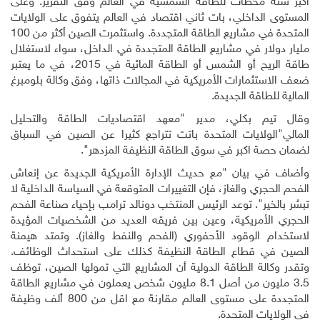
اكبر ستة محطات للطاقة الشمسية في العالم وفق التقرير. وعلى
المستوى الداخلي، بات ثاني اقتصاد في العالم يتفوق على الولايات
المتحدة في مشاريع الطاقة المتجددة. واستثمرت الصين أكثر من 100
مليار دولار في مشاريع الطاقة المتجددة في الداخل، سواء لاستغلال
طاقة الريح أو الشمس أو الطاقة المائية في 2015، في ما يعتبر
ضعف الاستثمارات الأمريكية في المجالات ذاتها، وفق وكالة بلومبرغ
المالية للطاقة الجديدة
.
وقال تيم بكلي، مدير "معهد اقتصاديات الطاقة والتحليل
المالي"الولايات المتحدة باتت تتراجع كثيرا عن الصين في السباق
لضمان حصة اكبر في سوق الطاقة النظيفة المزدهر".
وأضاف في بيان "مع حديث الإدارة الأمريكية الجديدة عن إنعاش
الفحم الحجري والغاز، فإن التغييرات المتوقعة في السياسة الداخلية لا
تبشر بالخير". توعد الرئيس المنتخب دونالد ترامب بإحياء صناعة الفحم
الحجري الأمريكية، وعين بين فريقه العديد من الشخصيات المؤيدة
لاستخدام الوقود الأحفوري (الفحم والنفط والغاز). وتمتد هيمنة
الصين في قطاع الطاقة النظيفة كذلك على استحداث الوظائف.
وتقدر وكالة الطاقة الدولية أن المشاريع التي تمولها الصين، توظف
3.5 مليون من أصل 8.1 مليون شخص يعملون في مشاريع الطاقة
المتجددة على مستوى العالم مقارنة مع اقل من 800 ألف وظيفة
في الولايات المتحدة.