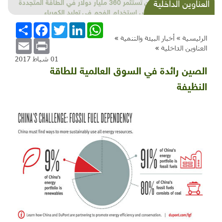
الصين تستثمر 360 مليار دولار في الطاقة المتجددة
العناوين الداخلية
لتقليص استخدام الفحم في توليد الكهرباء
WhatsApp
LinkedIn
Twitter
Facebook
انشر
الرئيسية »
أخبار البيئة والتنمية
»
Email
Print
العناوين الداخلية
»
01 شباط 2017
الصين رائدة في السوق العالمية للطاقة
النظيفة