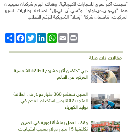
أصبحت أكبر سوق للسيارات الكهربائية. وهناك اليوم شركتان صينيتان
هما "بي.واي.دي.اوتو" و"سي.آي تي.إل" لصناعة بطاريات تسيير
المركبات، تنافسان شركة "تِسلا" الأمريكية لتزعّم القطاع
.
Print
Email
WhatsApp
LinkedIn
Twitter
انشر
Facebook
مقالات ذات صلة
دبي تحتضن أكبر مشروع للطاقة الشمسية
المركزة في العالم
الصين تستثمر 360 مليار دولار في الطاقة
المتجددة لتقليص استخدام الفحم في
توليد الكهرباء
وقف العمل بمنشأة نووية في الصين
تكلفتها 15 مليار دولار بسبب احتجاجات