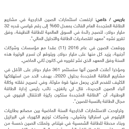
باريس / خاص:
ارتفعت استثمارات الصين الخارجية في مشاريع
الطاقة المتجددة العام الفائت بمعدل 60% إلى رقم قياسي قدره 32
مليار دولار، لتصبح رائدة في السوق العالمية للطاقة النظيفة، وفق
تقرير نشره "معهد اقتصاديات الطاقة والتحليل المالي".
ووقعت الصين في عام 2016 (11) عقدا مع مؤسسات وشركات
أجنبية، يزيد كل منها على مليار دولار. ويتوقع أن تسرع الوتيرة هذه
السنة وفق المعهد الذي نشر تقريره في كانون ثاني الماضي
.
ومؤخرا أعلنت الصين أنها ستستثمر 361 مليار دولار على الأقل في
مشاريع الطاقة المتجددة بحلول 2020، بهدف الحد من استهلاكها
الكثيف للفحم الذي يجعل منها قوة ملوثة. وفي تصريح نقلته وكالة
أنباء الصين الجديدة، قال لي يانغزي، نائب رئيس إدارة الطاقة
الوطنية، أن "الطاقة المتجددة ستكون ركيزة الانتقال البنيوي في
مجال الطاقة بالنسبة للصين".
وتراوحت الاستثمارات الخارجية السنة الماضية بين مصانع بطاريات
الليثيوم في استراليا وتشيلي، وشبكات توزيع الكهرباء في البرازيل
وبناء محطة للطاقة الشمسية في فيتنام. وتملك الصين خمسة من