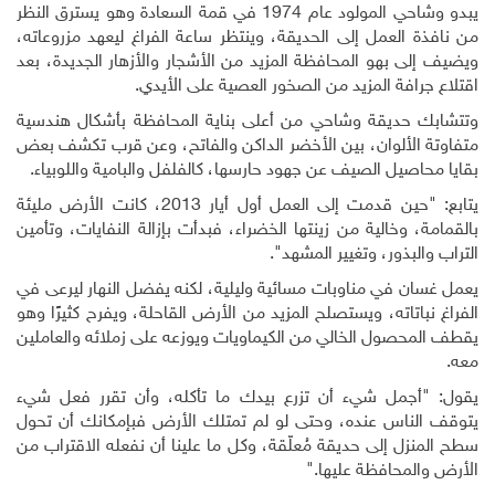
يبدو وشاحي المولود عام 1974 في قمة السعادة وهو يسترق النظر
من نافذة العمل إلى الحديقة، وينتظر ساعة الفراغ ليعهد مزروعاته،
ويضيف إلى بهو المحافظة المزيد من الأشجار والأزهار الجديدة، بعد
اقتلاع جرافة المزيد من الصخور العصية على الأيدي
.
وتتشابك حديقة وشاحي من أعلى بناية المحافظة بأشكال هندسية
متفاوتة الألوان، بين الأخضر الداكن والفاتح، وعن قرب تكشف بعض
بقايا محاصيل الصيف عن جهود حارسها، كالفلفل والبامية واللوبياء
.
يتابع: "حين قدمت إلى العمل أول أيار 2013، كانت الأرض مليئة
بالقمامة، وخالية من زينتها الخضراء، فبدأت بإزالة النفايات، وتأمين
التراب والبذور، وتغيير المشهد
."
يعمل غسان في مناوبات مسائية وليلية، لكنه يفضل النهار ليرعى في
الفراغ نباتاته، ويستصلح المزيد من الأرض القاحلة، ويفرح كثيرًا وهو
يقطف المحصول الخالي من الكيماويات ويوزعه على زملائه والعاملين
معه
.
يقول: "أجمل شيء أن تزرع بيدك ما تأكله، وأن تقرر فعل شيء
يتوقف الناس عنده، وحتى لو لم تمتلك الأرض فبإمكانك أن تحول
سطح المنزل إلى حديقة مُعلّقة، وكل ما علينا أن نفعله الاقتراب من
الأرض والمحافظة عليها
.
"