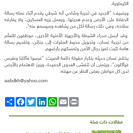
الكيماوية
.
ويضيف: "الجديد في تجربة وشاحي أنه شرطي يقدم أثناء عمله رسالة
الحفاظ على الأرض وعدم هجرتها، ويعمل بزيه العسكري، ولا يفارقه
سلاحه، وفي ذلك رسالة لكل من يشاهده وسيسمع عنه"
.
وقد أرسل مدراء الشرطة والأجهزة الأمنية الأخرى، موظفين للتعلّم
من تجربة غسان، وتحويل محيط المقرات إلى جنائن، وتقديم رسالة
هامة تثبت تميز رجال الأمن وتمسكهم بأرضهم
.
يختتم غسان حديثه بتكرار مقولة ذائعة الصيت: "غرسوا فأكلنا ونغرس
فيأكلون"، ويتمنى أن تتفشى العدوى الحميدة، ويبرز الاهتمام بالأرض
لدى كل مواطن بغض النظر عن مهنته.
aabdkh@yahoo.com
Print
Email
WhatsApp
LinkedIn
Twitter
انشر
Facebook
مقالات ذات صلة