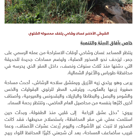
الشرطي الأخضر غسان وشاحي يتفقد محصوله الشتوي
خاص بآفاق البيئة والتنمية
ينتظر المساعد غسان وشاحي أوقات الاستراحة من عمله الرسمي على
جمر، ليزحف نحو الصخور الصلبة، وليضم مساحات جديدة للحديقة
التي دشنها منذ ثلاث سنوات ونصف، داخل المقر الذي يحرسه في
محافظة طوباس والأغوار الشمالية.
يرعى وهو يرتدي زيه الأزرق ويمتشق سلاحه الرشاش، أحدث مساحة
صغيرة زرعها بالعكوب، ويترقب المطر لترتوي البقوليات والخس
والشومر والبصل والبطاطا والبازيلاء والبقدونس والميرمية، وأصناف
أخرى كثرّها بنفسه من محاصيل العام الماضي، وتنتظر رحمة السماء
.
يروي: "دخل عشق الزراعة إلى قلبي منذ الطفولة، وبدأت حين
استلمت عملي في مقر المحافظة، باستصلاح محيطها، فقد كانت
الصخور لا تنبت غير الأشواك، واليوم زُرعت عشرات الأصناف، وعما
قريب سأضاعف المساحة، بعد أن شجعني كثيرًا المحافظ اللواء ربيح