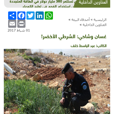
الصين تستثمر 360 مليار دولار في الطاقة المتجددة
العناوين الداخلية
لتقليص استخدام الفحم في توليد الكهرباء
WhatsApp
LinkedIn
Twitter
Facebook
انشر
الرئيسية »
أصدقاء البيئة
»
Email
Print
العناوين الداخلية
»
01 شباط 2017
غسان وشاحي: الشرطي الأخضر!
الكاتب:
عبد الباسط خلف