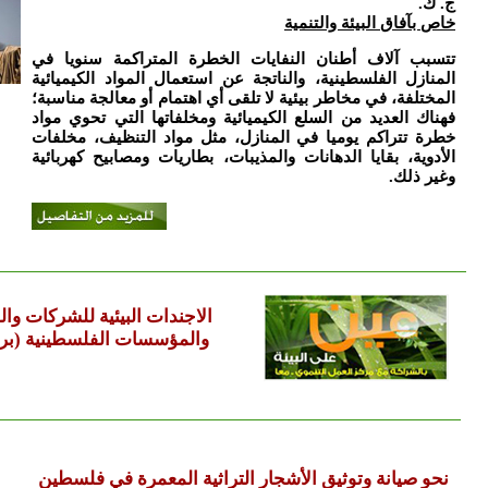
ج. ك.
خاص بآفاق البيئة والتنمية
تتسبب آلاف أطنان النفايات الخطرة المتراكمة سنويا في
المنازل الفلسطينية، والناتجة عن استعمال المواد الكيميائية
المختلفة، في مخاطر بيئية لا تلقى أي اهتمام أو معالجة مناسبة؛
فهناك العديد من السلع الكيميائية ومخلفاتها التي تحوي مواد
خطرة تتراكم يوميا في المنازل، مثل مواد التنظيف، مخلفات
الأدوية، بقايا الدهانات والمذيبات، بطاريات ومصابيح كهربائية
وغير ذلك.
الاجندات البيئية للشركات وال
والمؤسسات الفلسطينية (برن
نحو صيانة وتوثيق الأشجار التراثية المعمرة في فلسطين