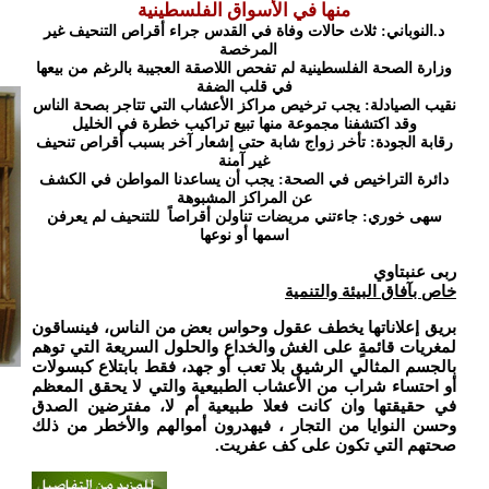
منها في الأسواق الفلسطينية
د.النوباني: ثلاث حالات وفاة في القدس جراء أقراص التنحيف غير
المرخصة
وزارة الصحة الفلسطينية لم تفحص اللاصقة العجيبة بالرغم من بيعها
في قلب الضفة
نقيب الصيادلة: يجب ترخيص مراكز الأعشاب التي تتاجر بصحة الناس
وقد اكتشفنا مجموعة منها تبيع تراكيب خطرة في الخليل
رقابة الجودة: تأخر زواج شابة حتى إشعار آخر بسبب أقراص تنحيف
غير آمنة
دائرة التراخيص في الصحة: يجب أن يساعدنا المواطن في الكشف
عن المراكز المشبوهة
سهى خوري: جاءتني مريضات تناولن أقراصاً للتنحيف لم يعرفن
اسمها أو نوعها
ربى عنبتاوي
خاص بآفاق البيئة والتنمية
بريق إعلاناتها يخطف عقول وحواس بعض من الناس، فينساقون
لمغريات قائمةٍ على الغش والخداع والحلول السريعة التي توهم
بالجسم المثالي الرشيق بلا تعب أو جهد، فقط بابتلاع كبسولات
أو احتساء شراب من الأعشاب الطبيعية والتي لا يحقق المعظم
في حقيقتها وان كانت فعلا طبيعية أم لا، مفترضين الصدق
وحسن النوايا من التجار ، فيهدرون أموالهم والأخطر من ذلك
صحتهم التي تكون على كف عفريت.