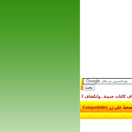
ات جديدة...وانكشاف النوع الإنساني
محطة شمسية-حرارية إسرائيلية أردنية 
تنويه : لمشاهدة الشريط على متصفح انترنت إكسبلورر الإصدار الثامن الرجاء الضغط على زر Compatibility