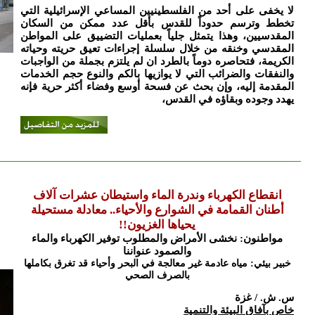
لا يخفى على أحد من الفلسطينيين المساعي الإسرائيلية التي
تخطط وترسم حدوداً للقدس بأقل عدد ممكن من السكان
المقدسيين، وهذا يتمثل جلياً بعمليات التضييق على المواطن
المقدسي وخنقه من خلال سلسلة إجراءات تعيق حريته وحياته
الكريمة، فتحاصره دوماً بالطرد ان لم يلتزم بجملة من الواجبات
والنفقات والضرائب التي لا يوازيها بالكم والنوع حجم الخدمات
المقدمة إليه، وإن بحث عن فسحة أوسع وفضاء أكثر حرية فإنه
يهدد وجوده وبقاؤه في القدس،
انقطاع الكهرباء وندرة الماء واستيطان عشرات آلاف
أطنان القمامة في الشوارع والأحياء.. معادلة مستحيلة
يحياها الغزيون!!
مواطنون: نخشى الأمراض والمطلوب توفير الكهرباء والماء
والصمود عنواننا
خبير بيئي: مياه عادمة غير معالجة في البحر وأحياء قد تغرق بكاملها
بالصرف الصحي
س. ش. / غزة
خاص بآفاق البيئة والتنمية