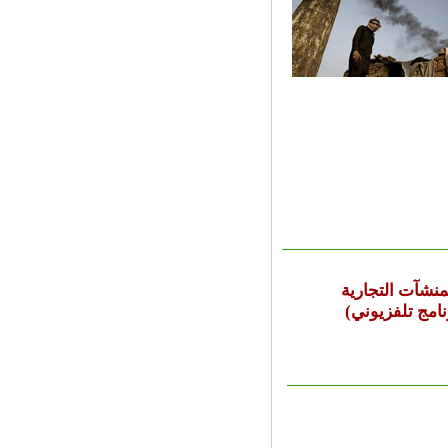
منشآت التجارية
امج تلفزيوني)