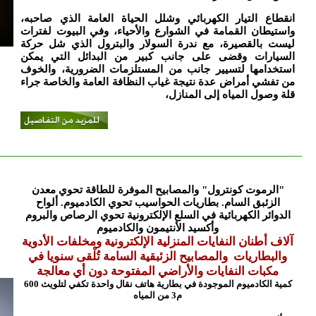
انقطاع التيار الكهربائي وشلل الحياة العامة الذي صاحبه،
واستيطان القمامة في الشوارع والأحياء، وفي البيوت لفترات
ليست بالقصيرة، مع ندرة السولار والبترول الذي شل حركة
السيارات وقضى على جانب كبير من البدائل التي يمكن
استخدامها لتسيير جانب من المستلزمات الضرورية، والخوف
من تفشي أمراض عدة نتيجة غياب النظافة العامة والخاصة جراء
قلة وصول المياه إلى المنازل،
"الرموت كونترول" و
المصابيح الموفرة للطاقة تحوي معدن
الزئبق السام. بطاريات الحواسيب تحوي الكادميوم. ألواح
الدوائر الكهربائية في السلع الإلكترونية تحوي الرصاص والبروم
وأكسيد الأنتيمون والكادميوم
آلاف أطنان النفايات المنزلية الإلكترونية ومخلفات الأدوية
والبطاريات والمصابيح الزئبقية السامة تُلْقى سنويا في
مكبات النفايات والأراضي المفتوحة دون أي معالجة
كمية الكادميوم الموجودة في بطارية هاتف نقال واحدة تكفي لتلويث 600
م3 من المياه