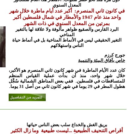
المعدل السنوي
في كانون ثاني المنصرم: أكبر عدد أيام ماطرة خلال شهر
واحد منذ عام 1947 والأمطار في شمال فلسطين أكبر
بمرتين من المعدل السنوي في ذات الشهر
البرد
القارس والصقيع ظواهر مألوفة ولا علاقة لها بالتغير
المناخي
التغير الحقيقي ليس في الأنماط المناخية بل في أنماط حياة
الناس واستهلاكهم
جورج كرزم
خاص بآفاق البيئة والتنمية
كان عدد الأيام الماطرة في شهر كانون ثاني المنصرم هو الأكبر،
خلال شهر واحد، منذ أن بدأت عملية القياس المنظم
للمتساقطات في فلسطين. ففي بعض المناطق الشمالية سُجِّل
هطول المطر في 29 يوما في شهر كانون ثاني من أصل 31 يوما.
بريق الغش والخداع سلب بعض الناس حياتها
أقراص التنحيف الطبيعية ...ليست طبيعية وما زال الكثير