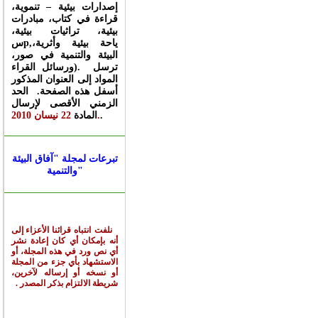
إصدارات بيئية – تنموية،
قراءة في كتاب، مبادرات
بيئية، تراثيات بيئية،
سp,ياحة بيئية وأثرية،
البيئة والتنمية في صور،
ورسائل القراء). ترسل
المواد إلى العنوان المذكور
أسفل هذه الصفحة. الحد
الزمني الأقصى لإرسال
.
22 نيسان 2010.
المادة
تبرعات لمجلة "آفاق البيئة
والتنمية"
نلفت انتباه قرائنا الأعزاء
إلى
أنه بإمكان أي كان إعادة نشر
أي نص ورد في هذه المجلة، أو
الاستشهاد بأي جزء من
المجلة
أو نسخه أو إرساله لآخرين،
شريطة الالتزام بذكر
المصدر
.