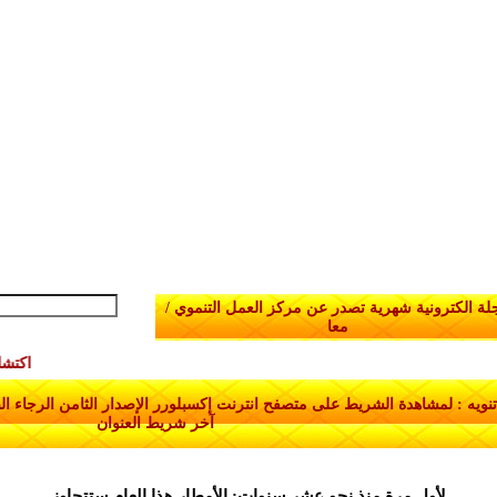
لة الكترونية شهرية تصدر عن مركز العمل التنموي /
معا
اكتشاف كائن
آخر شريط العنوان
لأول مرة منذ نحو عشر سنوات: الأمطار هذا العام ستتجاوز