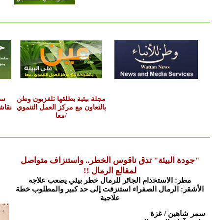
مجلة بيئية يطلقها تلفزيون وطن
سل
بالتعاون مع مركز العمل التنموي
نقاش
/معا
"جودة البيئة" تدق ناقوس الخطر.. واستنزاف متواصل
لمقالع الرمال !!
مطر: الاستخدام الجائر للرمال خطر بيئي يصعب علاجه
الأشقر: الرمال الصفراء استنزفت إلى حد كبير والمطلوب خطة
علاجية
سمر شاهين / غزة