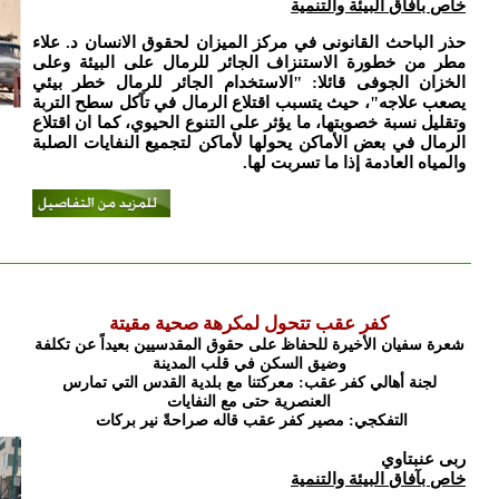
خاص بآفاق البيئة والتنمية
حذر الباحث القانونى في مركز الميزان لحقوق الانسان د. علاء
مطر من خطورة الاستنزاف الجائر للرمال على البيئة وعلى
الخزان الجوفى قائلا: "الاستخدام الجائر للرمال خطر بيئي
يصعب علاجه"، حيث يتسبب اقتلاع الرمال في تآكل سطح التربة
وتقليل نسبة خصوبتها، ما يؤثر على التنوع الحيوي، كما ان اقتلاع
الرمال في بعض الأماكن يحولها لأماكن لتجميع النفايات الصلبة
والمياه العادمة إذا ما تسربت لها.
كفر عقب تتحول لمكرهة صحية مقيتة
شعرة سفيان الأخيرة للحفاظ على حقوق المقدسيين بعيداً عن تكلفة
وضيق السكن في قلب المدينة
لجنة أهالي كفر عقب: معركتنا مع بلدية القدس التي تمارس
العنصرية حتى مع النفايات
التفكجي: مصير كفر عقب قاله صراحةً نير بركات
ربى عنبتاوي
خاص بآفاق البيئة والتنمية