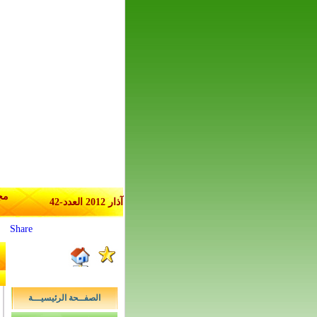
مج
آذار 2012 العدد-42
Share
الصفــحة الرئيسيـــة