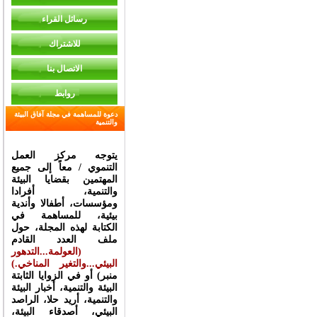
رسائل القراء
للاشتراك
الاتصال بنا
روابط
دعوة للمساهمة في مجلة آفاق البيئة
والتنمية
يتوجه مركز العمل
التنموي / معاً إلى جميع
المهتمين بقضايا البيئة
والتنمية، أفرادا
ومؤسسات، أطفالا وأندية
بيئية، للمساهمة في
الكتابة لهذه المجلة، حول
ملف العدد القادم
(
العولمة...التدهور
البيئي...والتغير المناخي
.)
أو في الزوايا الثابتة (منبر
البيئة والتنمية، أخبار البيئة
والتنمية، أريد حلا، الراصد
البيئي، أصدقاء البيئة،