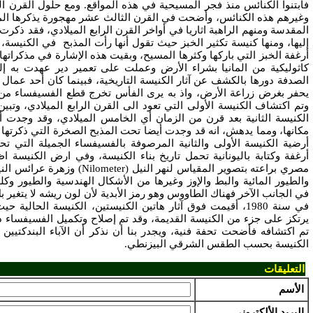
فابتنوا الكنائس منذ فجر المسيحية في هذه المواقع. ومع حلول القرن ا
وغيرهم هذه الكنائس، وأضحت في القرن الثالث عشر مهجورة يذكرها المؤ
المقدسة ومنهم الراهبة اثاريا في أواخر القرن الرابع الميلادي، فقد ذكرت 
إليها، ومنها كنيسة تكثير الخبز حيث تقول أنها رأت المذبح في الكنيسة
أرغفة الخبز التي باركها وكثرها المسيح، وبقيت هذه الإشارة في مذكراته
كاثوليكية من المانيا بشراء الأرض وعملت على تعمير دير عهدت به إلى 
يحفر بغرض زراعة الأرض، واذ به يرى الفأس تخرج قطع الفسيفساء من ا
وتم اكتشاف الكنيسة الأولى التي تعود الى القرن الرابع الميلادي، وتبي
الكنيسة الثانية بعد قرن من الزمان أي الخامس الميلادي، وقد وجدت
مكانها، ومما يدهش، انه قد وجدت أيضا تحت المذبح الصخرة التي ذكرتها 
أرضية الكنيسة الأولى والثانية المرصوفة بالفسيفساء الجميلة التي
أرغفة وكتابة باليونانية تحمل تاريخ بناء الكنيسة، وفي ارض الكنيسة اظ
مصري براعته بتصوير المقياس لنهر النيل
(Nilometer)
وزهرة عرائس الن
والطيور المائية والبط والإوز وغيرها من الأشكال الهندسية والطيور وكل
في الجانب الآخر فهناك الطاووس وهو رمز الأبدية لأن لون ريشه لا يتغير 
في سنة 1980، أقيمت فوق آثار هاتين الكنيستين، الكنيسة الحالي
يرتكز على جزء من الكنيسة القديمة، وقد تم إصلاح وتكميل الفسيفساء 
تم اكتشافه فأضحت تحفة فنية، ويجدر بنا أن نذكر أن الآباء البندكتيين 
الكنيسة بحسب الطقس الشرقي البيزنطي.
التعليقات
الأسم
البريد الألكتروني