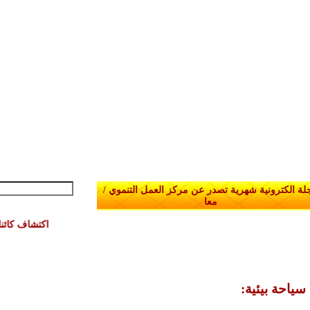
لة الكترونية شهرية تصدر عن مركز العمل التنموي /
معا
اكتشاف كائنات 
:سياحة بيئية