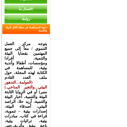
الاتصال بنا
روابط
دعوة للمساهمة في مجلة آفاق البيئة
والتنمية
يتوجه مركز العمل
التنموي / معاً إلى جميع
المهتمين بقضايا البيئة
والتنمية، أفرادا
ومؤسسات، أطفالا وأندية
بيئية، للمساهمة في
الكتابة لهذه المجلة، حول
ملف العدد القادم
(
العولمة...التدهور
البيئي...والتغير المناخي
.)
أو في الزوايا الثابتة (منبر
البيئة والتنمية، أخبار البيئة
والتنمية، أريد حلا، الراصد
البيئي، أصدقاء البيئة،
إصدارات بيئية – تنموية،
قراءة في كتاب، مبادرات
بيئية، تراثيات بيئية،
سp,ياحة بيئية وأثرية،