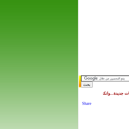
جديدة...وانكشاف النوع الإنساني
محطة شمسية-حرارية إسرائيلية أردنية لتول
Share