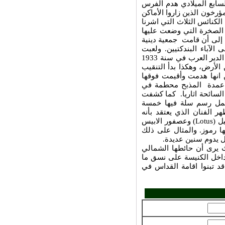
لسابع الميلادي هدم الفرس
رخون الذين زاروا الأماكن
الكنائس الثلاث التي اشرنا
، الصخرة التي وضعت عليها
ا إلى أن قامت جمعية دينية
الآباء البندكتيين. ولعبت
الصدفة دورها بالكشف عن آثار الكنيسة التاريخية، فبينما كان أحد عمال الدير العرب في سنة 1933
لأرض، وهكذا بدأ التنقيب
ن انها هدمت وأقيمت فوقها
 أعمدة المذبح محطمة في
السائحة اثاريا. كما كشفت
 تحمل رسم سلة فيها خمسة
هر الفنان الذي يعتقد بأنه
يل
(Lotus)
وعصفور الابيس
ها رموز. والمثال على ذلك
بل يدوم سنين عديدة.
ة حيث يرى أن حائطها الشمالي
داخل الكنيسة على نسق ما
قد تبنوا اقامة القداس في