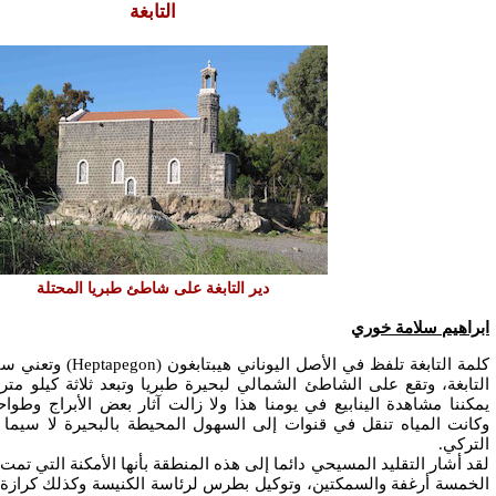
التابغة
دير التابغة على شاطئ طبريا المحتلة
ابراهيم سلامة خوري
كلمة التابغة تلفظ في الأصل اليوناني هيبتابغون
(Heptapegon)
وتعني سبعة
التابغة، وتقع على الشاطئ الشمالي لبحيرة طبريا وتبعد ثلاثة كيلو مت
يمكننا مشاهدة الينابيع في يومنا هذا ولا زالت آثار بعض الأبراج وطوا
وكانت المياه تنقل في قنوات إلى السهول المحيطة بالبحيرة لا سيما ف
التركي.
لقد أشار التقليد المسيحي دائما إلى هذه المنطقة بأنها الأمكنة التي تمت ف
الخمسة أرغفة والسمكتين، وتوكيل بطرس لرئاسة الكنيسة وكذلك كرازة 